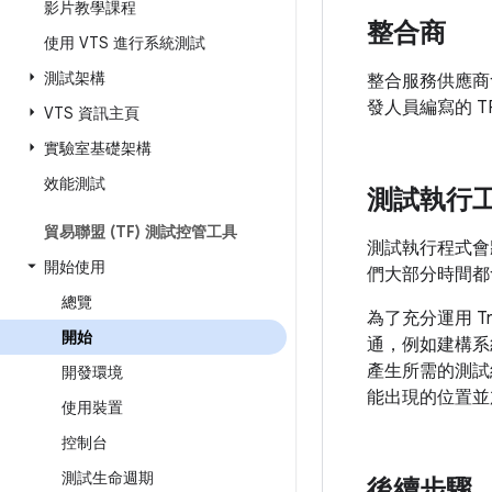
影片教學課程
整合商
使用 VTS 進行系統測試
測試架構
整合服務供應商
發人員編寫的 
VTS 資訊主頁
實驗室基礎架構
效能測試
測試執行
貿易聯盟 (TF) 測試控管工具
測試執行程式會
開始使用
們大部分時間都會
總覽
為了充分運用 T
開始
通，例如建構系
產生所需的測試結
開發環境
能出現的位置並
使用裝置
控制台
測試生命週期
後續步驟