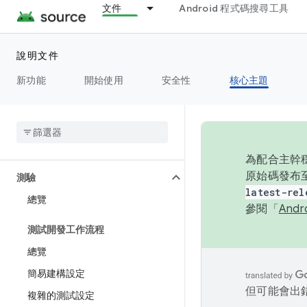
文件
Android 程式碼搜尋工具
電源
說明文件
執行階段
新功能
開始使用
安全性
核心主題
設定
Storage
為配合主幹穩
原始碼發布至
測驗
latest-rel
總覽
參閱「
And
測試開發工作流程
總覽
簡易建構設定
但可能會出
複雜的測試設定