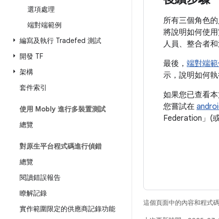
選項處理
所有三個角色的
端對端範例
將說明如何使用
編寫及執行 Tradefed 測試
人員、整合者和
開發 TF
最後，
端對端範
架構
示，說明如何執
套件索引
如果您已查看本
您嘗試在
androi
使用 Mobly 進行多裝置測試
Federation」
總覽
對原生平台程式碼進行偵錯
總覽
閱讀錯誤報告
瞭解記錄
這個頁面中的內容和程式
實作範圍限定的供應商記錄功能