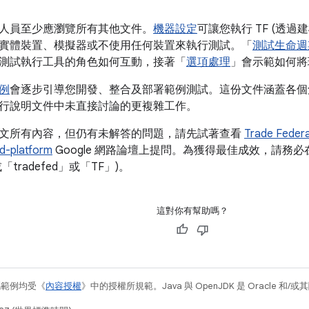
人員至少應瀏覽所有其他文件。
機器設定
可讓您執行 TF (透過
實體裝置、模擬器或不使用任何裝置來執行測試。「
測試生命週
測試執行工具的角色如何互動，接著「
選項處理
」會示範如何將
例
會逐步引導您開發、整合及部署範例測試。這份文件涵蓋各個
行說明文件中未直接討論的更複雜工作。
文所有內容，但仍有未解答的問題，請先試著查看
Trade Fede
d-platform
Google 網路論壇上提問。為獲得最佳成效，請務必在
(或「tradefed」或「TF」)。
這對你有幫助嗎？
碼範例均受《
內容授權
》中的授權所規範。Java 與 OpenJDK 是 Oracle 