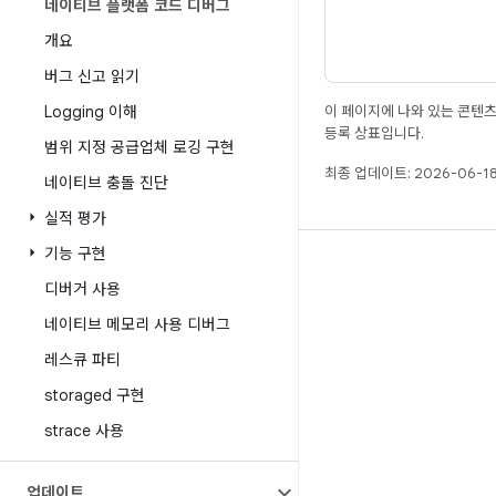
네이티브 플랫폼 코드 디버그
개요
버그 신고 읽기
Logging 이해
이 페이지에 나와 있는 콘텐
등록 상표입니다.
범위 지정 공급업체 로깅 구현
최종 업데이트: 2026-06-18
네이티브 충돌 진단
실적 평가
기능 구현
빌드
디버거 사용
Android 저장소
네이티브 메모리 사용 디버그
요구사항
레스큐 파티
다운로드
storaged 구현
바이너리 미리보기
strace 사용
공장 출고 시 이미지
드라이버 바이너리
업데이트