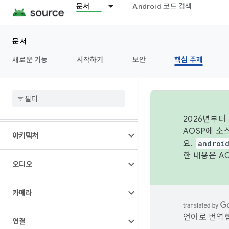
문서
Android 코드 검색
문서
새로운 기능
시작하기
보안
핵심 주제
개요
2026년부터
AOSP에 소
아키텍처
요.
androi
한 내용은
A
오디오
카메라
언어로 번역합
연결