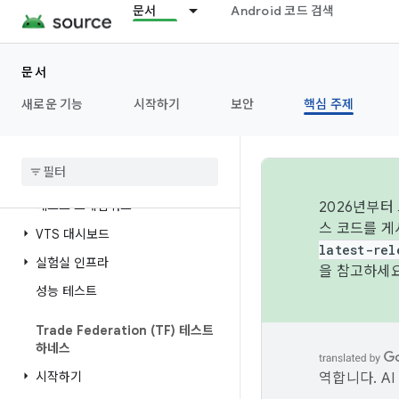
문서
Android 코드 검색
테스트 설정
일반 시스템 이미지(GSI)
문서
공급업체 테스트 모음(VTS) 10
새로운 기능
시작하기
보안
핵심 주제
개요
동영상 튜토리얼
VTS를 사용한 시스템 테스트
테스트 프레임워크
2026년부터
스 코드를 게
VTS 대시보드
latest-rel
실험실 인프라
을 참고하세요
성능 테스트
Trade Federation (TF) 테스트
하네스
시작하기
역합니다. A