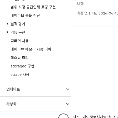
니다.
범위 지정 공급업체 로깅 구현
최종 업데이트: 2026-06-18
네이티브 충돌 진단
실적 평가
기능 구현
빌드
디버거 사용
Android 저장소
네이티브 메모리 사용 디버그
요구사항
레스큐 파티
다운로드
storaged 구현
바이너리 미리보기
strace 사용
공장 출고 시 이미지
드라이버 바이너리
업데이트
가상화
Android 정보
커뮤니티
법률 조항
라이선스
개인정보처리방침
사