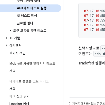
구성 시험적 실행
APK에서 테스트 실행
07
-17
10
:55
07
-17
10
:55
셸 테스트 작성
07
-17
10
:55
글로벌 필터
07
-17
10
:55
07
-17
10
:55
도구 모음을 통한 테스트
TF 개발
아키텍처
선택사항으로
-
패키지 색인
련번호는
adb d
Tradefed 실
Mobly를 사용한 멀티기기 테스트
개요
네이티브 플랫폼 코드 디버그
개요
버그 신고 읽기
Logging 이해
이 페이지에 나와 있는 콘텐