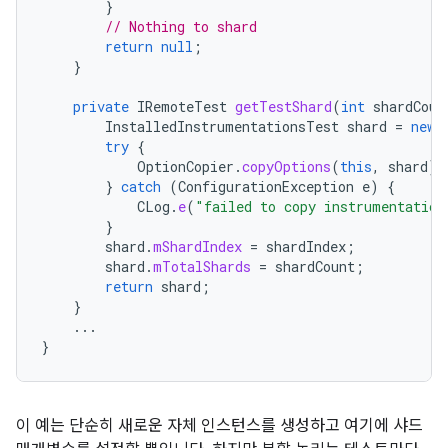
}
// Nothing to shard
return
null
;
}
private
IRemoteTest
getTestShard
(
int
shardCoun
InstalledInstrumentationsTest
shard
=
new
try
{
OptionCopier
.
copyOptions
(
this
,
shard
);
}
catch
(
ConfigurationException
e
)
{
CLog
.
e
(
"failed to copy instrumentation
}
shard
.
mShardIndex
=
shardIndex
;
shard
.
mTotalShards
=
shardCount
;
return
shard
;
}
...
}
이 예는 단순히 새로운 자체 인스턴스를 생성하고 여기에 샤드