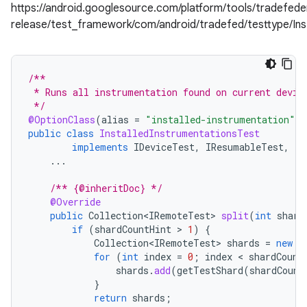
https://android.googlesource.com/platform/tools/tradefede
release/test_framework/com/android/tradefed/testtype/Ins
/**
 * Runs all instrumentation found on current devic
 */
@OptionClass
(
alias
=
"installed-instrumentation"
)
public
class
InstalledInstrumentationsTest
implements
IDeviceTest
,
IResumableTest
,
IS
...
/** {@inheritDoc} */
@Override
public
Collection<IRemoteTest>
split
(
int
shard
if
(
shardCountHint
 > 
1
)
{
Collection<IRemoteTest>
shards
=
new
A
for
(
int
index
=
0
;
index
 < 
shardCount
shards
.
add
(
getTestShard
(
shardCount
}
return
shards
;