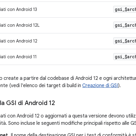
gsi
_
$arc
ciati con Android 13
gsi
_
$arc
ciati con Android 12L
gsi
_
$arc
ciati con Android 12
gsi
_
$arc
ciati con Android 11
o create a partire dal codebase di Android 12 e ogni architettur
te (vedi l'elenco dei target di build in
Creazione di GSI
).
la GSI di Android 12
nciati con Android 12 o aggiornati a questa versione devono utiliz
tà. Sono incluse le seguenti modifiche principali rispetto alle G
get.
Il nome della destinazione GSI per i test di conformità è 