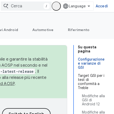
/
Accedi
vi Android
Automotive
Riferimento
Su questa
pagina
le e garantire la stabilità
Configurazione
e varianze di
su AOSP nel secondo e nel
GSI
-latest-release
. Il
Target GSI per i
 alla release più recente
test di
ad AOSP
.
conformità a
Treble
Modifiche alla
GSI di
Android 12
Modifiche alla