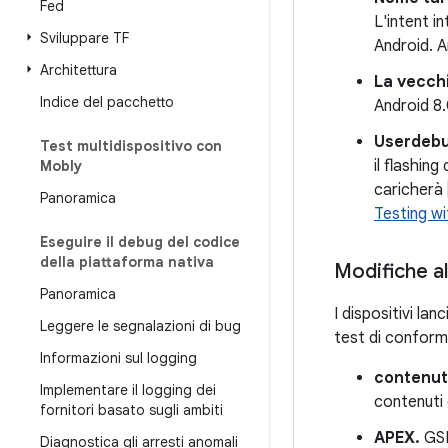
Fed
L'intent i
Sviluppare TF
Android. A
Architettura
La vecchi
Indice del pacchetto
Android 8
Userdebu
Test multidispositivo con
il flashing 
Mobly
caricherà
Panoramica
Testing w
Eseguire il debug del codice
della piattaforma nativa
Modifiche al
Panoramica
I dispositivi la
Leggere le segnalazioni di bug
test di conformi
Informazioni sul logging
contenut
Implementare il logging dei
contenuti 
fornitori basato sugli ambiti
APEX.
GSI
Diagnostica gli arresti anomali