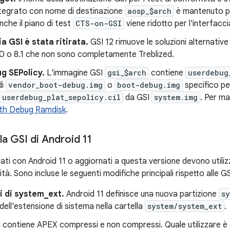
ntegrato con nome di destinazione
aosp_$arch
è mantenuto per
nche il piano di test
CTS-on-GSI
viene ridotto per l'interfacci
a GSI è stata ritirata.
GSI 12 rimuove le soluzioni alternative
.0 o 8.1 che non sono completamente Treblized.
g SEPolicy.
L'immagine GSI
gsi_$arch
contiene
userdebug
di
vendor_boot-debug.img
o
boot-debug.img
specifico pe
userdebug_plat_sepolicy.cil
da GSI
system.img
. Per ma
ith Debug Ramdisk
.
la GSI di Android 11
nciati con Android 11 o aggiornati a questa versione devono utilizz
tà. Sono incluse le seguenti modifiche principali rispetto alle G
i di system_ext.
Android 11 definisce una nuova partizione
sy
dell'estensione di sistema nella cartella
system/system_ext
.
 contiene APEX compressi e non compressi. Quale utilizzare è 