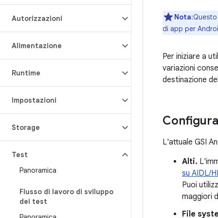
Nota
:Questo 
Autorizzazioni
di app per Andro
Alimentazione
Per iniziare a u
variazioni conse
Runtime
destinazione del
Impostazioni
Configura
Storage
L'attuale GSI A
Test
Alti.
L'imm
Panoramica
su AIDL/H
Puoi utili
Flusso di lavoro di sviluppo
maggiori d
dei test
File syst
Panoramica