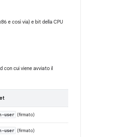
86 e così via) e bit della CPU
d con cui viene avviato il
et
h-user
(firmato)
h-user
(firmato)