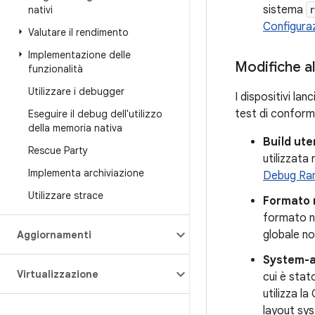
sistema
nativi
Configura
Valutare il rendimento
Implementazione delle
Modifiche al
funzionalità
Utilizzare i debugger
I dispositivi la
test di conformi
Eseguire il debug dell'utilizzo
della memoria nativa
Build ute
Rescue Party
utilizzata
Implementa archiviazione
Debug Ra
Utilizzare strace
Formato 
formato no
globale n
Aggiornamenti
System-a
Virtualizzazione
cui è stat
utilizza l
layout sy