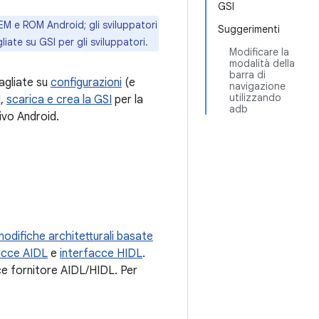
GSI
OEM e ROM Android; gli sviluppatori
Suggerimenti
iate su GSI per gli sviluppatori.
Modificare la
modalità della
barra di
tagliate su
configurazioni
(e
navigazione
utilizzando
I,
scarica e crea la GSI
per la
adb
ivo Android.
modifiche architetturali basate
acce AIDL
e
interfacce HIDL
.
acce fornitore AIDL/HIDL. Per