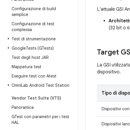
Configurazione di build
L'attuale GSI And
semplice
Architett
Configurazione di test
(32 bit o 6
complessa
Test di strumentazione
Google
Tests (GTests)
Target GSI
Test degli host JAR
La GSI utilizzat
Mappatura test
dispositivo.
Eseguire test con Atest
Omni
Lab Android Test Station
Tipo di dispo
Vendor Test Suite (VTS)
Panoramica
Dispositivi con
GTest con parametri per i test
HAL
Dispositivi lan