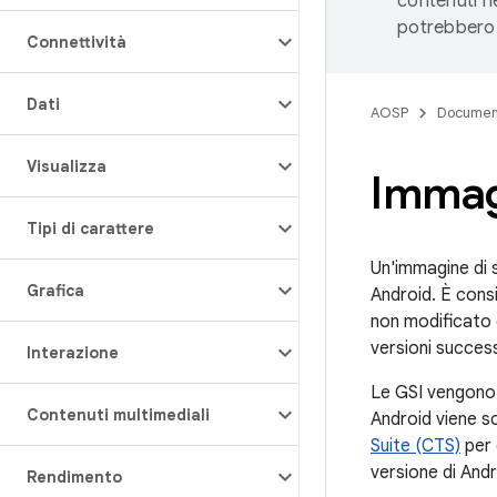
contenuti ne
potrebbero 
Connettività
Dati
AOSP
Documen
Visualizza
Immag
Tipi di carattere
Un'immagine di s
Grafica
Android. È con
non modificato 
versioni success
Interazione
Le GSI vengono 
Contenuti multimediali
Android viene so
Suite (CTS)
per 
versione di Andr
Rendimento