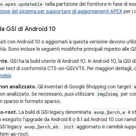
ro.apex.updatable
nella partizione del fornitore in fase di e
zione del sistema per supportare gli aggiornamenti APEX
per i d
la GSI di Android 10
nciati con Android 10 o aggiornati a questa versione devono utiliz
tà. Sono incluse le seguenti modifiche principali rispetto alle G
nte.
GSI ha la build utente di Android 10. In Android 10, la GSI d
 nei test di conformità CTS-on-GSI/VTS. Per maggiori dettagli,
mdisk
.
non analizzato.
Gli inventari di Google Shopping con target
n analizzato. Se necessario, puoi utilizzare
img2simg
per con
on sparso in formato sparso.
s-root.
La build di GSI legacy denominata
aosp_$arch_a
è st
o eseguito l'upgrade da Android 8 o 8.1 ad Android 10 con ram
a GSI legacy
aosp_$arch_ab
.
init
aggiornato in ramdisk sup
stem-as-root.