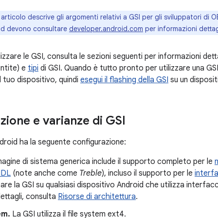
articolo descrive gli argomenti relativi a GSI per gli sviluppatori di 
id devono consultare
developer.android.com
per informazioni dettagl
tilizzare le GSI, consulta le sezioni seguenti per informazioni det
ntite) e
tipi
di GSI. Quando è tutto pronto per utilizzare una GS
 tuo dispositivo, quindi
esegui il flashing della GSI
su un disposit
zione e varianze di GSI
ndroid ha la seguente configurazione:
agine di sistema generica include il supporto completo per le
IDL
(note anche come
Treble
), incluso il supporto per le
interf
zzare la GSI su qualsiasi dispositivo Android che utilizza interf
ettagli, consulta
Risorse di architettura
.
em.
La GSI utilizza il file system ext4.