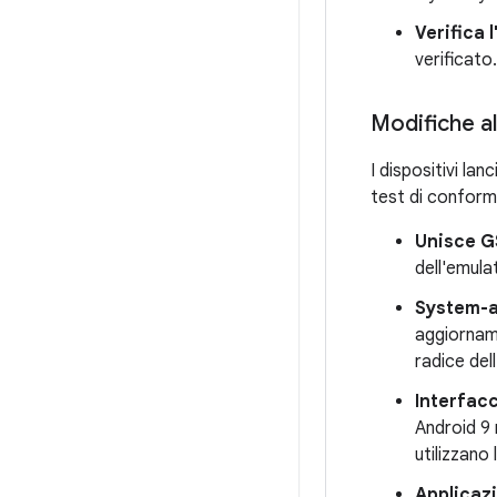
Verifica l
verificato.
Modifiche al
I dispositivi la
test di conformi
Unisce G
dell'emul
System-a
aggiornam
radice del
Interfacc
Android 9 
utilizzano 
Applicaz