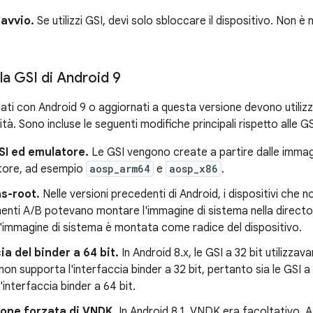
'avvio.
Se utilizzi GSI, devi solo sbloccare il dispositivo. Non è 
la GSI di Android 9
nciati con Android 9 o aggiornati a questa versione devono utilizz
tà. Sono incluse le seguenti modifiche principali rispetto alle G
SI ed emulatore.
Le GSI vengono create a partire dalle immagi
atore, ad esempio
aosp_arm64
e
aosp_x86
.
s-root.
Nelle versioni precedenti di Android, i dispositivi che 
enti A/B potevano montare l'immagine di sistema nella direct
l'immagine di sistema è montata come radice del dispositivo.
ia del binder a 64 bit.
In Android 8.x, le GSI a 32 bit utilizzava
non supporta l'interfaccia binder a 32 bit, pertanto sia le GSI a 3
l'interfaccia binder a 64 bit.
ione forzata di VNDK.
In Android 8.1, VNDK era facoltativo. A