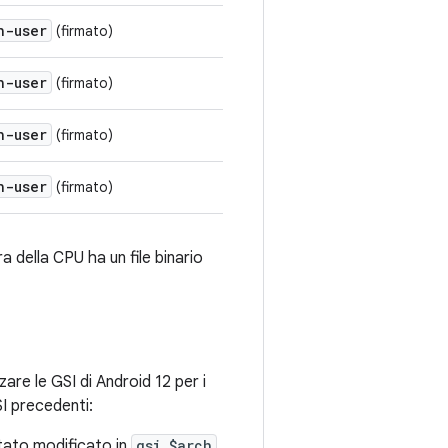
h-user
(firmato)
h-user
(firmato)
h-user
(firmato)
h-user
(firmato)
a della CPU ha un file binario
zare le GSI di Android 12 per i
SI precedenti:
stato modificato in
gsi_$arch
.