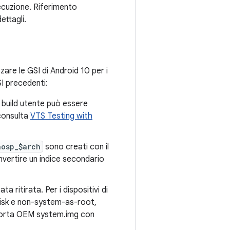
secuzione. Riferimento
ettagli.
zare le GSI di Android 10 per i
SI precedenti:
i build utente può essere
 consulta
VTS Testing with
aosp_$arch
sono creati con il
vertire un indice secondario
ata ritirata. Per i dispositivi di
disk e non-system-as-root,
porta OEM system.img con