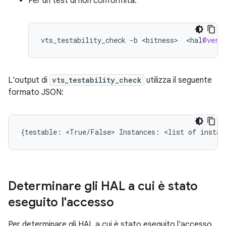
Per un test di non conformità:
vts_testability_check
-
b
<
bitness
>
<
hal
@vers
L'output di
vts_testability_check
utilizza il seguente
formato JSON:
{testable: <True/False> Instances: <list of instan
Determinare gli HAL a cui è stato
eseguito l'accesso
Per determinare gli HAL a cui è stato eseguito l'accesso