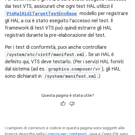
dai test VTS, assicurati che ogni test HAL utilizzi il
VtsHalHidlTargetTestEnvBase
modello per registrare
gli HAL a cui è stato eseguito l'accesso nel test. Il
framework di test VTS può quindi estrarre gli HAL
registrati durante la pre-elaborazione del test.
Per i test di conformità, puoi anche controllare
/system/etc/vintf/manifest.xml
. Se un HAL è
definito qui, VTS deve testarlo. (Per i servizi HAL forniti
dal sistema (ad es.
graphics.composer/vr
), gli HAL
sono dichiarati in
/system/manifest.xml
.)
Questa pagina è stata utile?
I campioni di contenuti e codice in questa pagina sono soggetti alle
licenze descritte nella
Licenza per i contenuti
. Java e OpenJDK sono