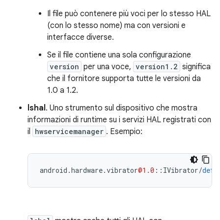
Il file può contenere più voci per lo stesso HAL
(con lo stesso nome) ma con versioni e
interfacce diverse.
Se il file contiene una sola configurazione
version
per una voce,
version1.2
significa
che il fornitore supporta tutte le versioni da
1.0 a 1.2.
lshal
. Uno strumento sul dispositivo che mostra
informazioni di runtime su i servizi HAL registrati con
il
hwservicemanager
. Esempio:
android
.
hardware
.
vibrator
@1.0
::
IVibrator
/
defa