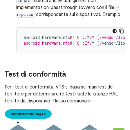
lshal
mostra anche tutti gli HAL con
implementazioni passthrough (ovvero con il file
-
impl.so
corrispondente sul dispositivo). Esempio:
android
.
hardware
.
nfc
@1.0
::
I
*
/* (/vendor/lib/h
android.hardware.nfc@1.0::I*/
*
(
/
vendor
/
lib64
Test di conformità
Per i test di conformità, VTS si basa sul manifest del
fornitore per determinare (e test) tutte le istanze HAL
fornite dal dispositivo. Flusso decisionale: