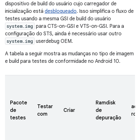
dispositivo de build do usuário cujo carregador de
inicialização está
desbloqueado
. Isso simplifica o fluxo de
testes usando a mesma GSI de build do usuário
system.img
para CTS-on-GSI e VTS-on-GSI. Para a
configuração do STS, ainda é necessário usar outro
system.img
userdebug OEM.
A tabela a seguir mostra as mudanças no tipo de imagem
e build para testes de conformidade no Android 10.
Pacote
Ramdisk
Testar
ad
de
Criar
de
com
roo
testes
depuração