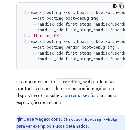
repack_bootimg
--src_bootimg
boot-with-debu
--dst_bootimg
boot-debug.img
\
--ramdisk_add
first_stage_ramdisk/userdeb
--ramdisk_add
first_stage_ramdisk/userdeb
# If using GKI
repack_bootimg
--src_bootimg
boot-with-debu
--dst_bootimg
vendor_boot-debug.img
\
--ramdisk_add
first_stage_ramdisk/userdeb
--ramdisk_add
first_stage_ramdisk/userdeb
Os argumentos de
--ramdisk_add
podem ser
ajustados de acordo com as configurações do
dispositivo. Consulte a
próxima seção
para uma
explicação detalhada.
Observação
:
consulte
repack_bootimg --help
para ver exemplos e usos detalhados.