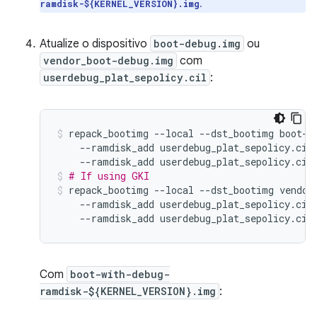
.
ramdisk-${KERNEL_VERSION}.img
Atualize o dispositivo
boot-debug.img
ou
vendor_boot-debug.img
com
userdebug_plat_sepolicy.cil
:
repack_bootimg
--local
--dst_bootimg
boot-d
--ramdisk_add
userdebug_plat_sepolicy.cil
--ramdisk_add
userdebug_plat_sepolicy.cil
# If using GKI
repack_bootimg
--local
--dst_bootimg
vendor
--ramdisk_add
userdebug_plat_sepolicy.cil
--ramdisk_add
userdebug_plat_sepolicy.cil
Com
boot-with-debug-
ramdisk-${KERNEL_VERSION}.img
: