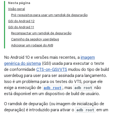
Nesta página
Visão geral
Pré-requisitos para usar um ramdisk de depuração
GSI do Android 12
GSI do Android 11
Recompactar um ramdisk de depuração
Caminho da sepolicy userdebug
Adicionar um rodapé do AVB
No Android 10 e versões mais recentes, a
imagem
genérica do sistema
(GSI) usada para executar o teste
de conformidade
CTS-on-GSI/VTS
mudou do tipo de build
userdebug para user para ser assinada para lançamento.
Isso é um problema para os testes do VTS, porque ele
exige a execução de
adb root
, mas
adb root
não
está disponível em um dispositivo de build de usuário.
O ramdisk de depuração (ou imagem de inicialização de
depuração) é introduzido para ativar o
adb root
em um