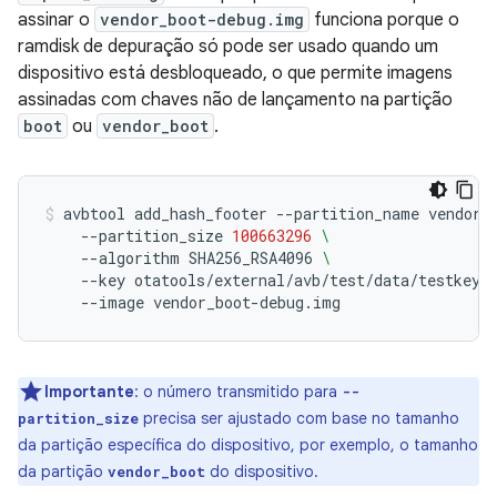
assinar o
vendor_boot-debug.img
funciona porque o
ramdisk de depuração só pode ser usado quando um
dispositivo está desbloqueado, o que permite imagens
assinadas com chaves não de lançamento na partição
boot
ou
vendor_boot
.
avbtool
add_hash_footer
--partition_name
vendor_
--partition_size
100663296
\
--algorithm
SHA256_RSA4096
\
--key
otatools/external/avb/test/data/testkey_
--image
vendor_boot-debug.img
Importante
:
o número transmitido para
--
precisa ser ajustado com base no tamanho
partition_size
da partição específica do dispositivo, por exemplo, o tamanho
da partição
do dispositivo.
vendor_boot