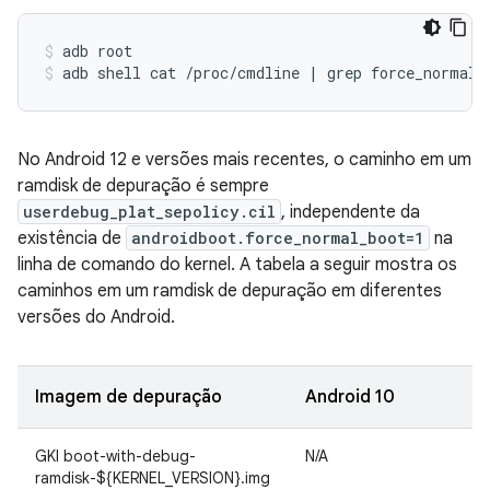
adb
root
adb
shell
cat
/proc/cmdline
|
grep
force_normal_
No Android 12 e versões mais recentes, o caminho em um
ramdisk de depuração é sempre
userdebug_plat_sepolicy.cil
, independente da
existência de
androidboot.force_normal_boot=1
na
linha de comando do kernel. A tabela a seguir mostra os
caminhos em um ramdisk de depuração em diferentes
versões do Android.
Imagem de depuração
Android 10
A
GKI boot-with-debug-
N/A
ramdisk-${KERNEL_VERSION}.img