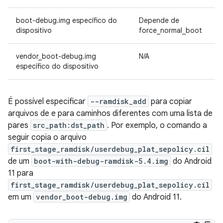
boot-debug.img específico do
Depende de
D
dispositivo
force_normal_boot
vendor_boot-debug.img
N/A
D
específico do dispositivo
É possível especificar
--ramdisk_add
para copiar
arquivos de e para caminhos diferentes com uma lista de
pares
src_path:dst_path
. Por exemplo, o comando a
seguir copia o arquivo
first_stage_ramdisk/userdebug_plat_sepolicy.cil
de um
boot-with-debug-ramdisk-5.4.img
do Android
11 para
first_stage_ramdisk/userdebug_plat_sepolicy.cil
em um
vendor_boot-debug.img
do Android 11.