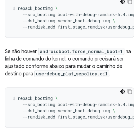
repack_bootimg
\
--src_bootimg
boot-with-debug-ramdisk-5.4.img
--dst_bootimg
vendor_boot-debug.img
\
--ramdisk_add
first_stage_ramdisk/userdebug_pl
Se não houver
androidboot.force_normal_boot=1
na
linha de comando do kernel, o comando precisará ser
ajustado conforme abaixo para mudar o caminho de
destino para
userdebug_plat_sepolicy.cil
.
repack_bootimg
\
--src_bootimg
boot-with-debug-ramdisk-5.4.img
--dst_bootimg
vendor_boot-debug.img
\
--ramdisk_add
first_stage_ramdisk/userdebug_pl