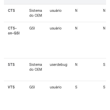
CTS
Sistema
usuário
N
N
do OEM
CTS-
GSI
usuário
N
N
on-GSI
STS
Sistema
userdebug
N
S
do OEM
VTS
GSI
usuário
S
S