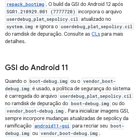
repack_bootimg
. O build da GSI do Android 12 após
SGR1.210929.001 (7777720)
incorpora o arquivo
userdebug_plat_sepolicy.cil
atualizado no
system.img
e ignora o
userdebug_plat_sepolicy.cil
do ramdisk de depuração. Consulte as
CLs
para mais
detalhes.
GSI do Android 11
Quando o
boot-debug.img
ou o
vendor_boot-
debug.img
é usado, a política de segurança do sistema
é carregada do arquivo
userdebug_plat_sepolicy.cil
no ramdisk de depuração do
boot-debug.img
ou do
vendor_boot-debug.img
. Para inicializar imagens GSI,
sempre incorpore mudanças atualizadas de sepolicy da
ramificação
android11-gsi
para recriar seu
boot-
debug.img
ou
vendor_boot-debug.img
.