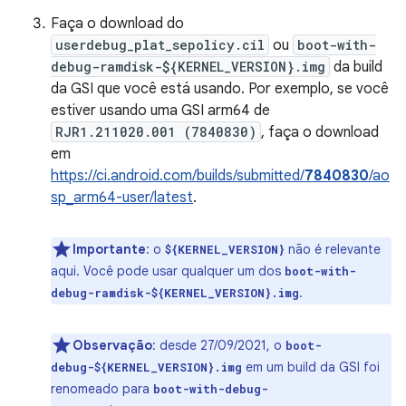
Faça o download do
userdebug_plat_sepolicy.cil
ou
boot-with-
debug-ramdisk-${KERNEL_VERSION}.img
da build
da GSI que você está usando. Por exemplo, se você
estiver usando uma GSI arm64 de
RJR1.211020.001 (7840830)
, faça o download
em
https://ci.android.com/builds/submitted/
7840830
/ao
sp_arm64-user/latest
.
Importante
:
o
não é relevante
${KERNEL_VERSION}
aqui. Você pode usar qualquer um dos
boot-with-
.
debug-ramdisk-${KERNEL_VERSION}.img
Observação
:
desde 27/09/2021, o
boot-
em um build da GSI foi
debug-${KERNEL_VERSION}.img
renomeado para
boot-with-debug-