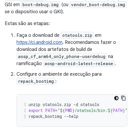
GSI em
boot-debug.img
(ou
vendor_boot-debug.img
se o dispositivo usar o GKI).
Estas são as etapas:
Faça o download de
otatools.zip
em
https://ci.android.com
. Recomendamos fazer o
download dos artefatos de build de
aosp_cf_arm64_only_phone-userdebug
na
ramificação
aosp-android-latest-release
.
Configure o ambiente de execução para
repack_bootimg
:
unzip
otatools.zip
-d
otatools
export
PATH
=
"
${
PWD
}
/otatools/bin:
${
PATH
}
"
repack_bootimg
--help