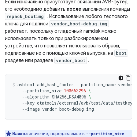
Если изначально присутствует связанный AVB-футер,
его необходимо добавить
после
выполнения команды
repack_bootimg
. Использование любого тестового
ключа для подписи
vendor_boot-debug.img
работает, поскольку отладочный ramdisk можно
использовать только при разблокированном
устройстве, что позволяет использовать образы,
подписанные не с помощью ключей выпуска, на
boot
разделе или разделе
vendor_boot
.
avbtool
add_hash_footer
--partition_name
vendor_
--partition_size
100663296
\
--algorithm
SHA256_RSA4096
\
--key
otatools/external/avb/test/data/testkey_
--image
vendor_boot-debug.img
Важно:
значение, передаваемое в
--partition_size