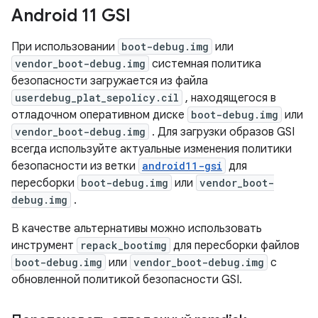
Android 11 GSI
При использовании
boot-debug.img
или
vendor_boot-debug.img
системная политика
безопасности загружается из файла
userdebug_plat_sepolicy.cil
, находящегося в
отладочном оперативном диске
boot-debug.img
или
vendor_boot-debug.img
. Для загрузки образов GSI
всегда используйте актуальные изменения политики
безопасности из ветки
android11-gsi
для
пересборки
boot-debug.img
или
vendor_boot-
debug.img
.
В качестве альтернативы можно использовать
инструмент
repack_bootimg
для пересборки файлов
boot-debug.img
или
vendor_boot-debug.img
с
обновленной политикой безопасности GSI.