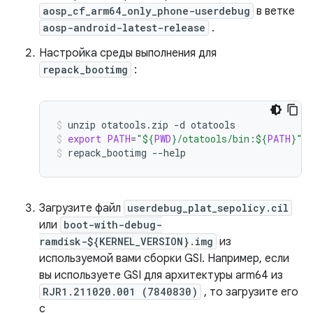
aosp_cf_arm64_only_phone-userdebug
в ветке
aosp-android-latest-release
.
Настройка среды выполнения для
repack_bootimg
:
unzip
otatools.zip
-d
otatools
export
PATH
=
"
${
PWD
}
/otatools/bin:
${
PATH
}
"
repack_bootimg
--help
Загрузите файл
userdebug_plat_sepolicy.cil
или
boot-with-debug-
ramdisk-${KERNEL_VERSION}.img
из
используемой вами сборки GSI. Например, если
вы используете GSI для архитектуры arm64 из
RJR1.211020.001 (7840830)
, то загрузите его
с