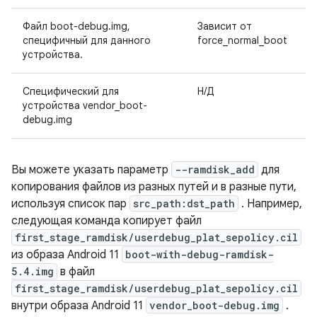
Файл boot-debug.img,
Зависит от
З
специфичный для данного
force_normal_boot
устройства.
Специфический для
Н/Д
З
устройства vendor_boot-
debug.img
Вы можете указать параметр
--ramdisk_add
для
копирования файлов из разных путей и в разные пути,
используя список пар
src_path:dst_path
. Например,
следующая команда копирует файл
first_stage_ramdisk/userdebug_plat_sepolicy.cil
из образа Android 11
boot-with-debug-ramdisk-
5.4.img
в файл
first_stage_ramdisk/userdebug_plat_sepolicy.cil
внутри образа Android 11
vendor_boot-debug.img
.