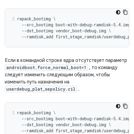
repack_bootimg
\
--src_bootimg
boot-with-debug-ramdisk-5.4.img
--dst_bootimg
vendor_boot-debug.img
\
--ramdisk_add
first_stage_ramdisk/userdebug_pl
Если в командной строке ядра отсутствует параметр
androidboot.force_normal_boot=1
, то команду
следует изменить следующим образом, чтобы
изменить путь назначения на
userdebug_plat_sepolicy.cil
.
repack_bootimg
\
--src_bootimg
boot-with-debug-ramdisk-5.4.img
--dst_bootimg
vendor_boot-debug.img
\
--ramdisk_add
first_stage_ramdisk/userdebug_pl