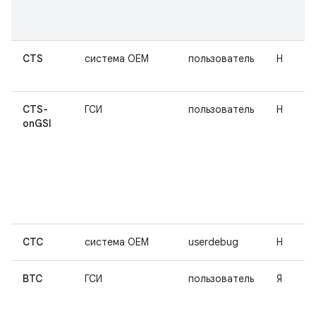
CTS
система OEM
пользователь
Н
CTS-
ГСИ
пользователь
Н
onGSI
СТС
система OEM
userdebug
Н
ВТС
ГСИ
пользователь
Я