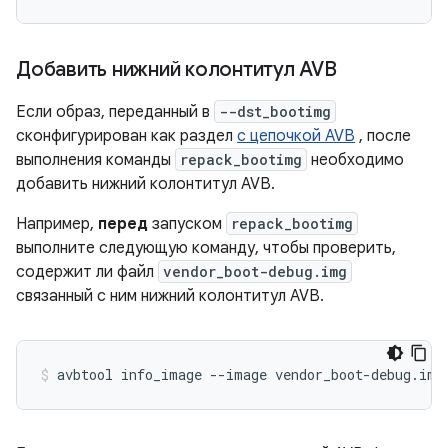
Добавить нижний колонтитул AVB
Если образ, переданный в
--dst_bootimg
сконфигурирован как раздел
с цепочкой AVB
, после
выполнения команды
repack_bootimg
необходимо
добавить нижний колонтитул AVB.
Например,
перед
запуском
repack_bootimg
выполните следующую команду, чтобы проверить,
содержит ли файл
vendor_boot-debug.img
связанный с ним нижний колонтитул AVB.
avbtool
info_image
--image
vendor_boot-debug.img