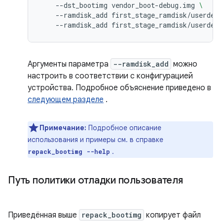
--dst_bootimg
vendor_boot-debug.img
\
--ramdisk_add
first_stage_ramdisk/userdeb
--ramdisk_add
first_stage_ramdisk/userdeb
Аргументы параметра
--ramdisk_add
можно
настроить в соответствии с конфигурацией
устройства. Подробное объяснение приведено в
следующем разделе
.
Примечание:
Подробное описание
использования и примеры см. в справке
.
repack_bootimg --help
Путь политики отладки пользователя
Приведённая выше
repack_bootimg
копирует файл