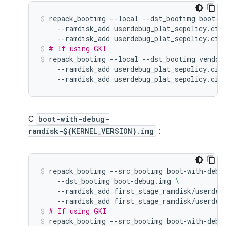
repack_bootimg
--local
--dst_bootimg
boot-d
--ramdisk_add
userdebug_plat_sepolicy.cil
--ramdisk_add
userdebug_plat_sepolicy.cil
# If using GKI
repack_bootimg
--local
--dst_bootimg
vendor
--ramdisk_add
userdebug_plat_sepolicy.cil
--ramdisk_add
userdebug_plat_sepolicy.cil
С
boot-with-debug-
ramdisk-${KERNEL_VERSION}.img
:
repack_bootimg
--src_bootimg
boot-with-debu
--dst_bootimg
boot-debug.img
\
--ramdisk_add
first_stage_ramdisk/userdeb
--ramdisk_add
first_stage_ramdisk/userdeb
# If using GKI
repack_bootimg
--src_bootimg
boot-with-debu