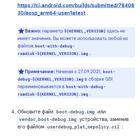
https://ci.android.com/builds/submitted/78408
30/aosp_arm64-user/latest
.
Важно:
параметр
здесь не
${KERNEL_VERSION}
имеет значения. Вы можете использовать любой из
файлов
boot-with-debug-
.
ramdisk-${KERNEL_VERSION}.img
Примечание:
Начиная с 27.09.2021,
boot-
в сборке GSI
debug-${KERNEL_VERSION}.img
переименовывается в
boot-with-debug-
.
ramdisk-${KERNEL_VERSION}.img
Обновите файл
boot-debug.img
или
vendor_boot-debug.img
устройства, заменив
его файлом
userdebug_plat_sepolicy.cil
: