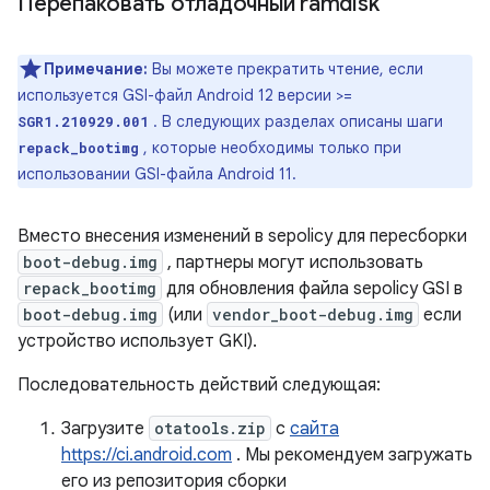
Перепаковать отладочный ramdisk
Примечание:
Вы можете прекратить чтение, если
используется GSI-файл Android 12 версии >=
. В следующих разделах описаны шаги
SGR1.210929.001
, которые необходимы только при
repack_bootimg
использовании GSI-файла Android 11.
Вместо внесения изменений в sepolicy для пересборки
boot-debug.img
, партнеры могут использовать
repack_bootimg
для обновления файла sepolicy GSI в
boot-debug.img
(или
vendor_boot-debug.img
если
устройство использует GKI).
Последовательность действий следующая:
Загрузите
otatools.zip
с
сайта
https://ci.android.com
. Мы рекомендуем загружать
его из репозитория сборки