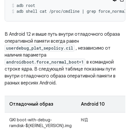
adb
root
adb
shell
cat
/proc/cmdline
|
grep
force_normal_
В Android 12 и выше путь внутри отладочного образа
оперативной памяти всегда равен
userdebug_plat_sepolicy.cil
, независимо от
наличия параметра
androidboot.force_normal_boot=1
в командной
строке ядра. В следующей таблице показаны пути
внутри отладочного образа оперативной памяти в
разных версиях Android.
Отладочный образ
Android 10
A
GKI boot-with-debug-
Н/Д
ramdisk-${KERNEL_VERSION}.img