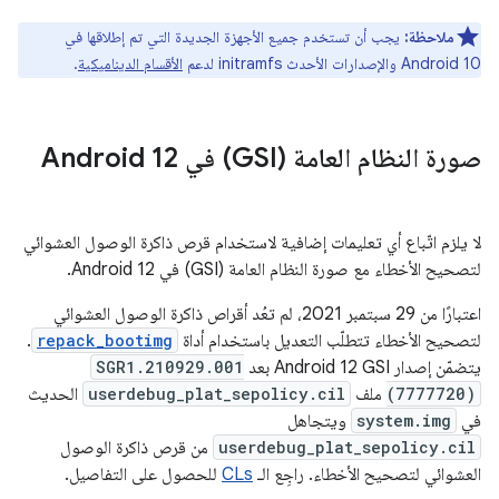
ملاحظة:
يجب أن تستخدم جميع الأجهزة الجديدة التي تم إطلاقها في
Android 10 والإصدارات الأحدث initramfs لدعم
الأقسام الديناميكية
.
صورة النظام العامة (GSI) في Android 12
لا يلزم اتّباع أي تعليمات إضافية لاستخدام قرص ذاكرة الوصول العشوائي
لتصحيح الأخطاء مع صورة النظام العامة (GSI) في Android 12.
اعتبارًا من 29 سبتمبر 2021، لم تعُد أقراص ذاكرة الوصول العشوائي
لتصحيح الأخطاء تتطلّب التعديل باستخدام أداة
repack_bootimg
.
يتضمّن إصدار Android 12 GSI بعد
SGR1.210929.001
(7777720)
ملف
userdebug_plat_sepolicy.cil
الحديث
في
system.img
ويتجاهل
userdebug_plat_sepolicy.cil
من قرص ذاكرة الوصول
العشوائي لتصحيح الأخطاء. راجِع الـ
CLs
للحصول على التفاصيل.