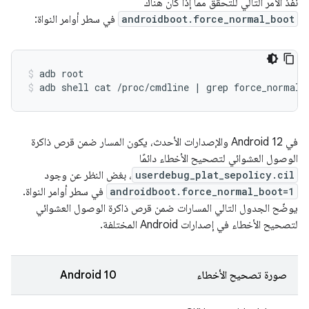
نفِّذ الأمر التالي للتحقّق مما إذا كان هناك
androidboot.force_normal_boot
في سطر أوامر النواة:
adb
root
adb
shell
cat
/proc/cmdline
|
grep
force_normal_
في Android 12 والإصدارات الأحدث، يكون المسار ضمن قرص ذاكرة
الوصول العشوائي لتصحيح الأخطاء دائمًا
userdebug_plat_sepolicy.cil
، بغض النظر عن وجود
androidboot.force_normal_boot=1
في سطر أوامر النواة.
يوضّح الجدول التالي المسارات ضمن قرص ذاكرة الوصول العشوائي
لتصحيح الأخطاء في إصدارات Android المختلفة.
صورة تصحيح الأخطاء
Android 10
11