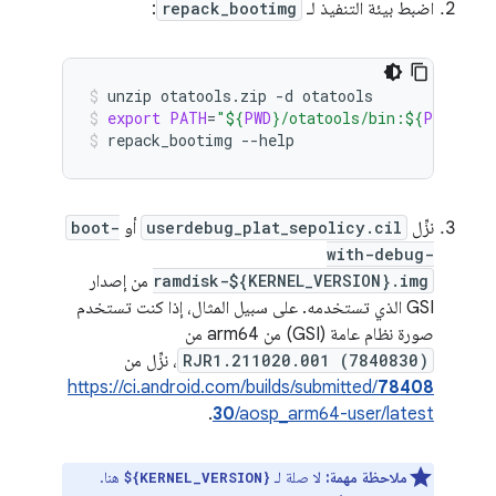
اضبط بيئة التنفيذ لـ
repack_bootimg
:
unzip
otatools.zip
-d
otatools
export
PATH
=
"
${
PWD
}
/otatools/bin:
${
PATH
}
"
repack_bootimg
--help
نزِّل
userdebug_plat_sepolicy.cil
أو
boot-
with-debug-
ramdisk-${KERNEL_VERSION}.img
من إصدار
GSI الذي تستخدمه. على سبيل المثال، إذا كنت تستخدم
صورة نظام عامة (GSI) من arm64 من
RJR1.211020.001 (7840830)
، نزِّل من
https://ci.android.com/builds/submitted/
78408
.
30
/aosp_arm64-user/latest
ملاحظة مهمة:
لا صلة لـ
هنا.
${KERNEL_VERSION}