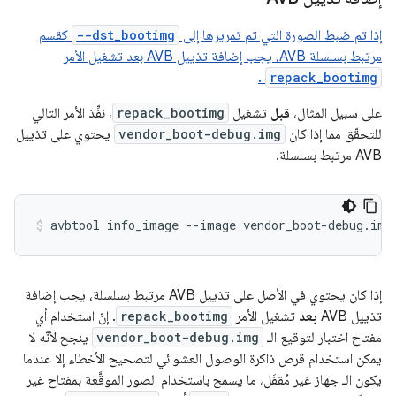
إذا تم ضبط الصورة التي تم تمريرها إلى
--dst_bootimg
كقسم
مرتبط بسلسلة AVB، يجب إضافة تذييل AVB بعد تشغيل الأمر
.
repack_bootimg
على سبيل المثال،
قبل
تشغيل
repack_bootimg
، نفِّذ الأمر التالي
للتحقّق مما إذا كان
vendor_boot-debug.img
يحتوي على تذييل
AVB مرتبط بسلسلة.
avbtool
info_image
--image
vendor_boot-debug.img
إذا كان يحتوي في الأصل على تذييل AVB مرتبط بسلسلة، يجب إضافة
تذييل AVB
بعد
تشغيل الأمر
repack_bootimg
. إنّ استخدام أي
مفتاح اختبار لتوقيع الـ
vendor_boot-debug.img
ينجح لأنّه لا
يمكن استخدام قرص ذاكرة الوصول العشوائي لتصحيح الأخطاء إلا عندما
يكون الـ جهاز غير مُقفَل، ما يسمح باستخدام الصور الموقَّعة بمفتاح غير