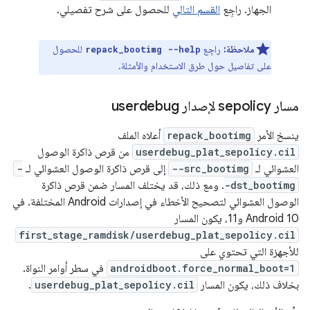
الجهاز. راجِع
القسم التالي
للحصول على شرح تفصيلي.
ملاحظة:
راجِع
للحصول
repack_bootimg --help
على تفاصيل حول طرق الاستخدام والأمثلة.
مسار sepolicy لإصدار userdebug
ينسخ الأمر
repack_bootimg
أعلاه الملف
userdebug_plat_sepolicy.cil
من قرص ذاكرة الوصول
العشوائي لـ
--src_bootimg
إلى قرص ذاكرة الوصول العشوائي لـ
-
-dst_bootimg
. ومع ذلك، قد يختلف المسار ضمن قرص ذاكرة
الوصول العشوائي لتصحيح الأخطاء في إصدارات Android المختلفة. في
Android 10 و11، يكون المسار
first_stage_ramdisk/userdebug_plat_sepolicy.cil
للأجهزة التي تحتوي على
androidboot.force_normal_boot=1
في سطر أوامر النواة.
بخلاف ذلك، يكون المسار
userdebug_plat_sepolicy.cil
.