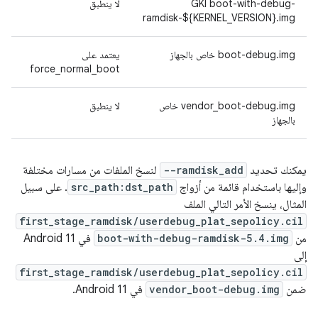
l
GKI boot-with-debug-
لا ينطبق
ramdisk-${KERNEL_VERSION}.img
boot-debug.img خاص بالجهاز
يعتمد على
يعتمد
force_normal_boot
vendor_boot-debug.img خاص
لا ينطبق
يعتمد
بالجهاز
يمكنك تحديد
--ramdisk_add
لنسخ الملفات من مسارات مختلفة
وإليها باستخدام قائمة من أزواج
src_path:dst_path
. على سبيل
المثال، ينسخ الأمر التالي الملف
first_stage_ramdisk/userdebug_plat_sepolicy.cil
من
boot-with-debug-ramdisk-5.4.img
في Android 11
إلى
first_stage_ramdisk/userdebug_plat_sepolicy.cil
ضمن
vendor_boot-debug.img
في Android 11.