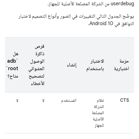
userdebug من الشركة المصنّعة الأصلية للجهاز.
يوضّح الجدول التالي التغييرات في الصور وأنواع التصميم لاختبار
التوافق في Android 10.
قرص
ذاكرة
هل
حزمة
الاختبار
الوصول
`adb
إنشاء
اختبارية
باستخدام
العشوائي
root`
لتصحيح
متاح؟
الأخطاء
CTS
نظام
المستخدم
لا
لا
الشركة
المصنّعة
الأصلية
للجهاز