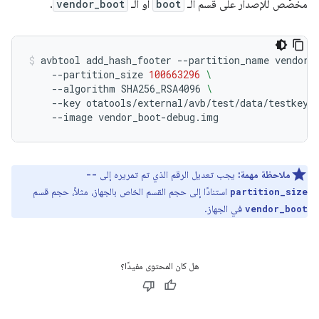
مخصّص للإصدار على قسم الـ
boot
أو الـ
vendor_boot
.
avbtool
add_hash_footer
--partition_name
vendor_
--partition_size
100663296
\
--algorithm
SHA256_RSA4096
\
--key
otatools/external/avb/test/data/testkey_
--image
vendor_boot-debug.img
ملاحظة مهمة:
يجب تعديل الرقم الذي تم تمريره إلى
--
استنادًا إلى حجم القسم الخاص بالجهاز، مثلاً، حجم قسم
partition_size
في الجهاز.
vendor_boot
هل كان المحتوى مفيدًا؟