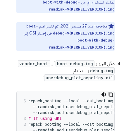
يمكنك استخدام أي من
boot-with-debug-
.
ramdisk-${KERNEL_VERSION}.img
ملاحظة:
منذ 27 سبتمبر 2021، تم تغيير اسم
boot-
في إصدار GSI إلى
debug-${KERNEL_VERSION}.img
boot-with-debug-
.
ramdisk-${KERNEL_VERSION}.img
عدِّل الجهاز
boot-debug.img
أو
vendor_boot-
debug.img
باستخدام
:
userdebug_plat_sepolicy.cil
repack_bootimg
--local
--dst_bootimg
boot-d
--ramdisk_add
userdebug_plat_sepolicy.cil
--ramdisk_add
userdebug_plat_sepolicy.cil
# If using GKI
repack_bootimg
--local
--dst_bootimg
vendor
--ramdisk_add
userdebug_plat_sepolicy.cil