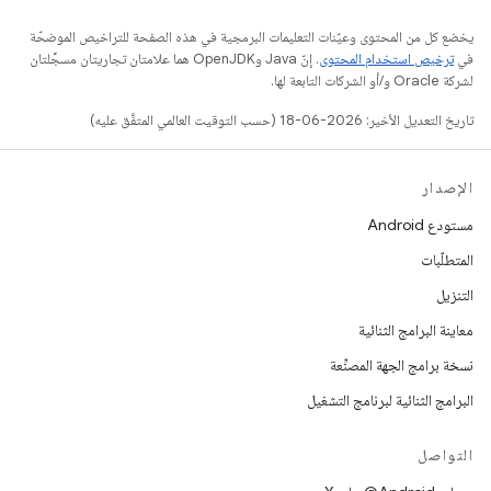
يخضع كل من المحتوى وعيّنات التعليمات البرمجية في هذه الصفحة للتراخيص الموضحّة
في
ترخيص استخدام المحتوى
. إنّ Java وOpenJDK هما علامتان تجاريتان مسجَّلتان
لشركة Oracle و/أو الشركات التابعة لها.
تاريخ التعديل الأخير: 2026-06-18 (حسب التوقيت العالمي المتفَّق عليه)
الإصدار
مستودع Android
المتطلّبات
التنزيل
معاينة البرامج الثنائية
نسخة برامج الجهة المصنِّعة
البرامج الثنائية لبرنامج التشغيل
التواصل