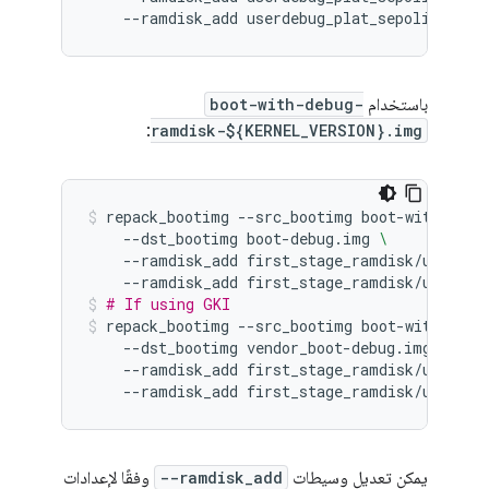
--ramdisk_add
userdebug_plat_sepolicy.cil
باستخدام
boot-with-debug-
:
ramdisk-${KERNEL_VERSION}.img
repack_bootimg
--src_bootimg
boot-with-debu
--dst_bootimg
boot-debug.img
\
--ramdisk_add
first_stage_ramdisk/userdeb
--ramdisk_add
first_stage_ramdisk/userdeb
# If using GKI
repack_bootimg
--src_bootimg
boot-with-debu
--dst_bootimg
vendor_boot-debug.img
\
--ramdisk_add
first_stage_ramdisk/userdeb
--ramdisk_add
first_stage_ramdisk/userdeb
يمكن تعديل وسيطات
--ramdisk_add
وفقًا لإعدادات