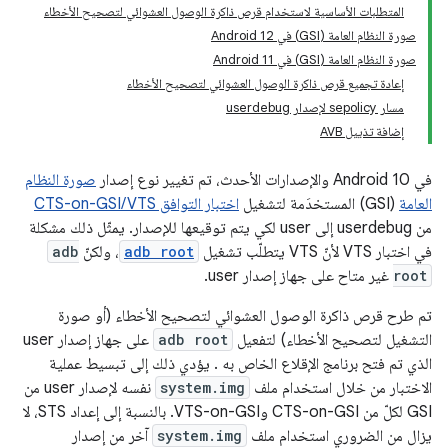
المتطلبات الأساسية لاستخدام قرص ذاكرة الوصول العشوائي لتصحيح الأخطاء
صورة النظام العامة (GSI) في Android 12
صورة النظام العامة (GSI) في Android 11
إعادة تجميع قرص ذاكرة الوصول العشوائي لتصحيح الأخطاء
مسار sepolicy لإصدار userdebug
إضافة تذييل AVB
في Android 10 والإصدارات الأحدث، تم تغيير نوع إصدار
صورة النظام
العامة
(GSI) المستخدَمة لتشغيل
اختبار التوافق CTS-on-GSI/VTS
من userdebug إلى user لكي يتم توقيعها للإصدار. يمثّل ذلك مشكلة
في اختبار VTS لأنّ VTS يتطلّب تشغيل
adb root
، ولكنّ
adb
root
غير متاح على جهاز إصدار user.
تم طرح قرص ذاكرة الوصول العشوائي لتصحيح الأخطاء (أو صورة
التشغيل لتصحيح الأخطاء) لتفعيل
adb root
على جهاز إصدار user
الذي تم فتح برنامج الإقلاع الخاص به
. يؤدي ذلك إلى تبسيط عملية
الاختبار من خلال استخدام ملف
system.img
نفسه لإصدار user من
GSI لكلّ من CTS-on-GSI وVTS-on-GSI. بالنسبة إلى إعداد STS، لا
يزال من الضروري استخدام ملف
system.img
آخر من إصدار