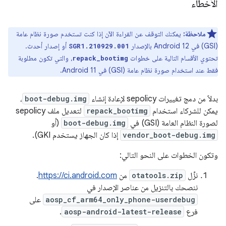
الأخطاء
ملاحظة:
يمكنك التوقف عن القراءة الآن إذا كنت تستخدم صورة نظام عامة
(GSI) في Android 12 بالإصدار
أو إصدار أحدث.
SGR1.210929.001
تحتوي الأقسام التالية على خطوات
، والتي تكون مطلوبة
repack_bootimg
فقط عند استخدام صورة نظام عامة (GSI) في Android 11.
بدلاً من دمج تغييرات sepolicy لإعادة إنشاء
boot-debug.img
،
يمكن للشركاء استخدام
repack_bootimg
لتعديل ملف sepolicy
لصورة النظام العامة (GSI) في
boot-debug.img
(أو
vendor_boot-debug.img
إذا كان الجهاز يستخدم GKI).
وتكون الخطوات على النحو التالي:
نزِّل
otatools.zip
من
https://ci.android.com
.
ننصحك بالتنزيل من عناصر الإصدار في
aosp_cf_arm64_only_phone-userdebug
على
فرع
aosp-android-latest-release
.