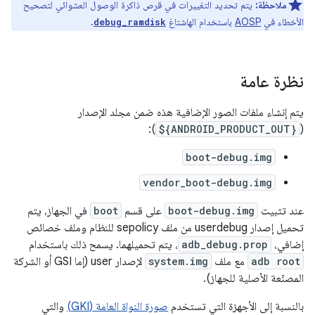
ملاحظة:
يتم تحديد التغييرات في قرص ذاكرة الوصول العشوائي لتصحيح
الأخطاء في
AOSP
باستخدام الهاشتاغ
.
debug_ramdisk
نظرة عامة
يتم إنشاء ملفات الصور الإضافية هذه ضمن مجلد الإصدار
):
${ANDROID_PRODUCT_OUT}
(
boot-debug.img
vendor_boot-debug.img
عند تثبيت
boot-debug.img
على قسم
boot
في الجهاز، يتم
تحميل إصدار userdebug من ملف sepolicy للنظام وملف خصائص
إضافي،
adb_debug.prop
، يتم تحميلهما. يسمح ذلك باستخدام
adb root
مع ملف
system.img
لإصدار user (إما GSI أو الشركة
المصنّعة الأصلية للجهاز).
بالنسبة إلى الأجهزة التي تستخدم
صورة النواة العامة (GKI)
والتي