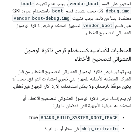
تحتوي على قسم
vendor_boot
، يجب عدم تثبيت
boot-
debug.img
، لأنّه يجب تثبيت قسم
boot
باستخدام صورة GKI
معتمَدة. بدلاً من ذلك، يجب تثبيت
vendor_boot-debug.img
على قسم
vendor_boot
لتسهيل استخدام قرص ذاكرة الوصول
العشوائي لتصحيح الأخطاء.
المتطلبات الأساسية لاستخدام قرص ذاكرة الوصول
العشوائي لتصحيح الأخطاء
يتم توفير قرص ذاكرة الوصول العشوائي لتصحيح الأخطاء من قِبل
الشركة المصنّعة الأصلية للجهاز التي تُجري اختبارات التوافق. يجب ألا
يكون موقَّعًا للإصدار، ولا يمكن استخدامه إلا إذا كان الجهاز غير مُقفَل.
لن يتم إنشاء قرص ذاكرة الوصول العشوائي لتصحيح الأخطاء أو
استخدامه لترقية الأجهزة التي تتضمّن ما يلي:
true
BOARD_BUILD_SYSTEM_ROOT_IMAGE
skip_initramfs
في سطر أوامر النواة