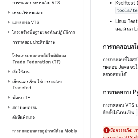
การทดสอบระบบด้วย VTS
Kselftest 
tools/te
เฟรมเวิร์กทดสอบ
Linux Test
แดชบอร์ด VTS
เคอร์เนล L
โครงสร้างพื้นฐานของห้องปฏิบัติการ
การทดสอบประสิทธิภาพ
การทดสอบสไต
โปรแกรมทดสอบอัตโนมัติของ
การทดสอบที่โฮสต์
Trade Federation (TF)
ทดสอบ Java จะใ
เริ่มใช้งาน
ตรวจสอบได้
เขียนและเรียกใช้การทดสอบ
Tradefed
การทดสอบ P
พัฒนา TF
การทดสอบ VTS บ
สถาปัตยกรรม
ติดตั้งใช้งานเป็น
ดัชนีแพ็กเกจ
ข้อควรระวัง:
เร
การทดสอบหลายอุปกรณ์ด้วย Mobly
การทดสอบ VTS เป็