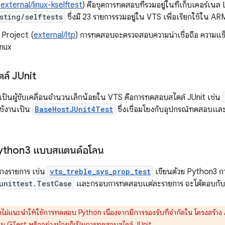
(
external/linux-kselftest
) คือชุดการทดสอบที่รวมอยู่ในที่เก็บเคอร์เนล L
sting/selftests
ซึ่งมี 23 รายการรวมอยู่ใน VTS เพื่อเรียกใช้ใน AR
 Project (
external/ltp
) การทดสอบจะตรวจสอบความน่าเชื่อถือ ความแข
inux
ล์ JUnit
เป็นผู้ขับเคลื่อนจำนวนเล็กน้อยใน VTS คือการทดสอบสไตล์ JUnit เช่น
ช้งานเป็น
BaseHostJUnit4Test
ซึ่งเชื่อมโยงกับอุปกรณ์ทดสอบและส
ython3 แบบสแตนด์อโลน
างรายการ เช่น
vts_treble_sys_prop_test
เขียนด้วย Python3 กา
unittest.TestCase
และกรอบการทดสอบแต่ละรายการ จะโต้ตอบกับอุป
าไม่แนะนำให้ใช้การทดสอบ Python เนื่องจากมีการรองรับที่จำกัดใน โครงสร้าง 
น GTest หรืออย่างน้อยก็เป็นการทดสอบสไตล์ JUnit