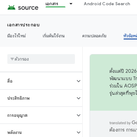
เอกสาร
Android Code Search
แสดง
เอกสารประกอบ
แบบอักษร
มีอะไรใหม่
เริ่มต้นใช้งาน
ความปลอดภัย
หัวข้อห
กราฟิก
การโต้ตอบ
ตั้งแต่ปี 20
พัฒนาแบบ Tr
สื่อ
ร่วมใน AOSP 
รุ่นล่าสุดที่พ
ประสิทธิภาพ
การอนุญาต
ต้องการ การแ
พลังงาน