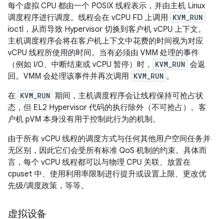
每个虚拟 CPU 都由一个 POSIX 线程表示，并由主机 Linux
调度程序进行调度。线程会在 vCPU FD 上调用
KVM_RUN
ioctl，从而导致 Hypervisor 切换到客户机 vCPU 上下文。
主机调度程序会将在客户机上下文中花费的时间视为对应
vCPU 线程所使用的时间。当有必须由 VMM 处理的事件
（例如 I/O、中断结束或 vCPU 暂停）时，
KVM_RUN
会返
回。VMM 会处理该事件并再次调用
KVM_RUN
。
在
KVM_RUN
期间，主机调度程序会让线程保持可抢占状
态，但 EL2 Hypervisor 代码的执行除外（不可抢占）。客
户机 pVM 本身没有用于控制此行为的机制。
由于所有 vCPU 线程的调度方式与任何其他用户空间任务并
无区别，因此它们会受所有标准 QoS 机制的约束。具体而
言，每个 vCPU 线程都可以与物理 CPU 关联、放置在
cpuset 中、使用利用率限制进行提升或设置上限、更改优
先级/调度政策，等等。
虚拟设备