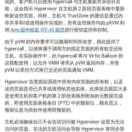
现的。客户机可以使用 hypercall 与主机重新共享部分页
面，这会指示 Hypervisor 在主机第 2 阶段页面表格中重新
映射这些页面。同样，主机与 TrustZone 的通信是通过内
存共享和/或借用操作实现的，所有这些操作均由 pKVM 利
用
Arm 固件框架 (FF-A) 规范
进行密切监控和控制。
由于 pVM 的内存要求可以随着时间而改变，因此提供了
hypercall，以便将属于调用方的指定页面的所有权交还给
主机。在实际操作中，此 hypercall 将与 Virtio Balloon 协
议搭配使用，以允许 VMM 请求从 pVM 返回内存，并使
pVM 以受控方式将已交还的页面通知 VMM。
Hypervisor 负责跟踪系统中所有内存页面的所有权，以及
这些页面是否已共享或借用给其他实体。此类状态跟踪大多
是使用主机和客户机的第 2 阶段表格所附加的元数据完成
的，即使用页面表格条目 (PTE) 中的预留位，顾名思义，
预留位是为供软件使用而预留的。
主机必须确保自己不会尝试访问被 Hypervisor 设置为无法
访问的页面。非法的主机访问会导致 Hypervisor 将同步异