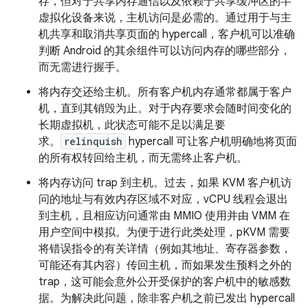
存，但对于共享内存通信以及依赖于共享缓冲区的半
虚拟化设备来说，主机访问是必需的。通过用于与主
机共享和取消共享页面的 hypercall，客户机可以准确
判断 Android 的其余组件可以访问内存的哪些部分，
而无需进行握手。
将内存交还给主机。所有客户机内存通常都属于客户
机，直到其销毁为止。对于内存要求会随时间变化的
长期虚拟机，此状态可能不足以满足要
求。
relinquish
hypercall 可让客户机明确地将页面
的所有权转回给主机，而无需终止客户机。
将内存访问 trap 到主机。过去，如果 KVM 客户机访
问的地址与有效内存区域不对应，vCPU 线程会退出
到主机，且相应访问通常由 MMIO 使用并由 VMM 在
用户空间中模拟。为便于进行此类处理，pKVM 需要
将错误指令的有关详情（例如其地址、寄存器参数，
可能还有其内容）传回主机，而如果发生预料之外的
trap，这可能会意外公开受保护的客户机中的敏感数
据。为解决此问题，除非客户机之前已发出 hypercall