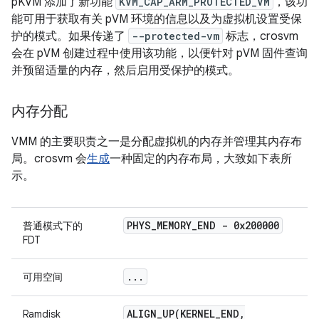
pKVM 添加了新功能
KVM_CAP_ARM_PROTECTED_VM
，该功
能可用于获取有关 pVM 环境的信息以及为虚拟机设置受保
护的模式。如果传递了
--protected-vm
标志，crosvm
会在 pVM 创建过程中使用该功能，以便针对 pVM 固件查询
并预留适量的内存，然后启用受保护的模式。
内存分配
VMM 的主要职责之一是分配虚拟机的内存并管理其内存布
局。crosvm 会
生成
一种固定的内存布局，大致如下表所
示。
PHYS
_
MEMORY
_
END - 0x200000
普通模式下的
FDT
.
.
.
可用空间
ALIGN_UP(
KERNEL
_
END
,
Ramdisk