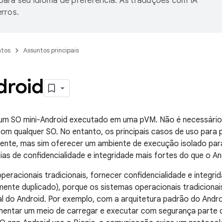
ara seu idioma de preferência. As traduções com IA
rros.
tos
Assuntos principais
droid
 um SO mini-Android executado em uma pVM. Não é necessário
com qualquer SO. No entanto, os principais casos de uso par
ente, mas sim oferecer um ambiente de execução isolado par
as de confidencialidade e integridade mais fortes do que o A
eracionais tradicionais, fornecer confidencialidade e integri
mente duplicado), porque os sistemas operacionais tradiciona
al do Android. Por exemplo, com a arquitetura padrão do Andr
mentar um meio de carregar e executar com segurança parte d