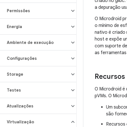
criado no glibc
a depuração us
Permissões
O Microdroid p
o mínimo de es
Energia
nativo é criado
host e expõe u
Ambiente de execução
com suporte de
as ferramentas
Configurações
Storage
Recursos
O Microdroid é 
Testes
pVMs. O Microd
Atualizações
Um subcon
são forne
Virtualização
Recursos 