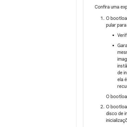
Confira uma exp
O bootloa
pular par
Veri
Gara
mesm
imag
inst
de i
ela 
recus
O bootload
O bootloa
disco de 
inicializa