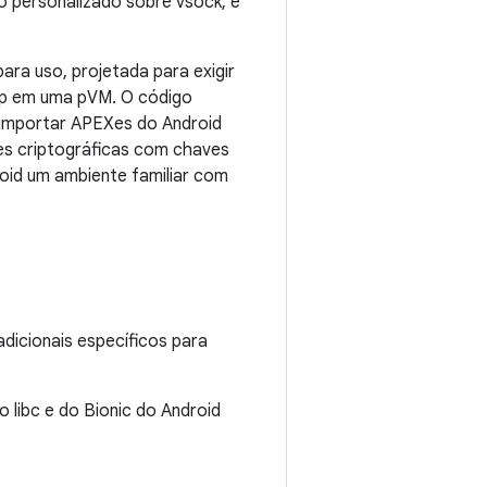
o personalizado sobre vsock, e
ra uso, projetada para exigir
pp em uma pVM. O código
e importar APEXes do Android
es criptográficas com chaves
oid um ambiente familiar com
dicionais específicos para
libc e do Bionic do Android