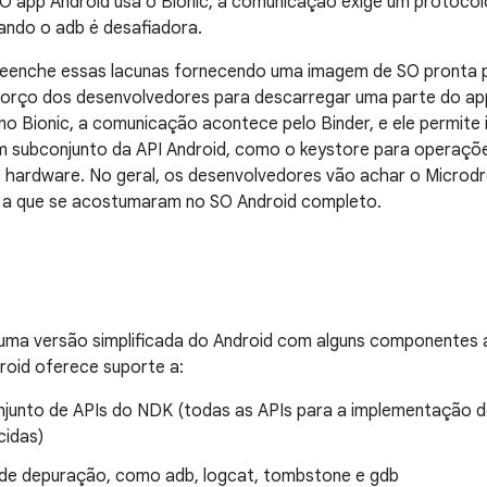
. O app Android usa o Bionic, a comunicação exige um protocol
ando o adb é desafiadora.
reenche essas lacunas fornecendo uma imagem de SO pronta pa
forço dos desenvolvedores para descarregar uma parte do a
 no Bionic, a comunicação acontece pelo Binder, e ele permit
m subconjunto da API Android, como o keystore para operaçõ
 hardware. No geral, os desenvolvedores vão achar o Microdr
 a que se acostumaram no SO Android completo.
uma versão simplificada do Android com alguns componentes a
roid oferece suporte a:
junto de APIs do NDK (todas as APIs para a implementação do 
cidas)
de depuração, como adb, logcat, tombstone e gdb