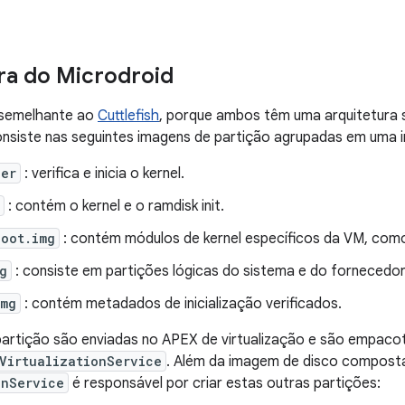
ra do Microdroid
 semelhante ao
Cuttlefish
, porque ambos têm uma arquitetura 
onsiste nas seguintes imagens de partição agrupadas em uma
der
: verifica e inicia o kernel.
: contém o kernel e o ramdisk init.
boot.img
: contém módulos de kernel específicos da VM, como 
g
: consiste em partições lógicas do sistema e do fornecedor
img
: contém metadados de inicialização verificados.
partição são enviadas no APEX de virtualização e são empac
VirtualizationService
. Além da imagem de disco composta 
onService
é responsável por criar estas outras partições: