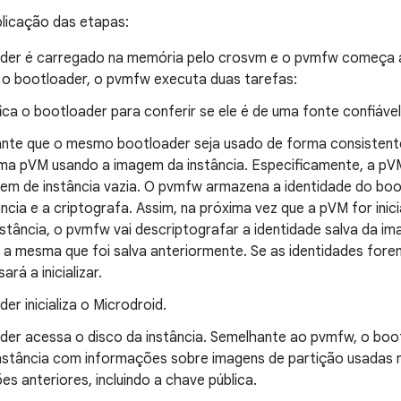
licação das etapas:
der é carregado na memória pelo crosvm e o pvmfw começa a
a o bootloader, o pvmfw executa duas tarefas:
fica o bootloader para conferir se ele é de uma fonte confiáv
nte que o mesmo bootloader seja usado de forma consistente 
a pVM usando a imagem da instância. Especificamente, a pVM
em de instância vazia. O pvmfw armazena a identidade do bo
ância e a criptografa. Assim, na próxima vez que a pVM for in
nstância, o pvmfw vai descriptografar a identidade salva da ima
é a mesma que foi salva anteriormente. Se as identidades for
ará a inicializar.
er inicializa o Microdroid.
der acessa o disco da instância. Semelhante ao pvmfw, o boo
instância com informações sobre imagens de partição usadas n
ções anteriores, incluindo a chave pública.