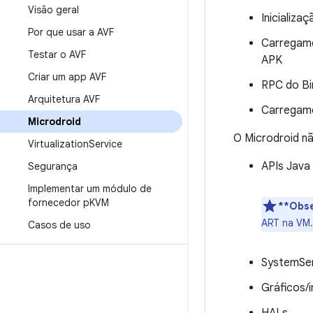
Visão geral
Inicializa
Por que usar a AVF
Carregame
Testar o AVF
APK
Criar um app AVF
RPC do Bin
Arquitetura AVF
Carregam
Microdroid
O Microdroid nã
Virtualization
Service
APIs Java
Segurança
Implementar um módulo de
fornecedor p
KVM
**Obse
ART na VM.
Casos de uso
SystemSer
Gráficos/