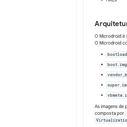
HALs
Arquitetu
O Microdroid é
O Microdroid c
bootloa
boot.img
vendor_
super.im
vbmeta.
As imagens de 
composta por
Virtualizati