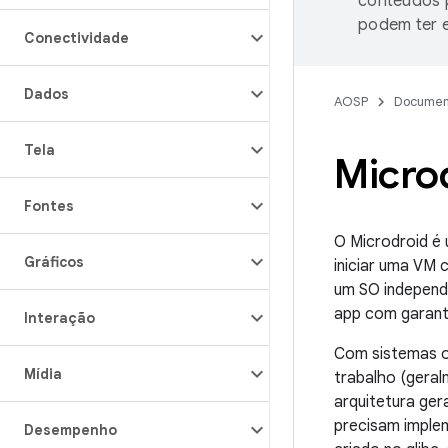
conteúdos p
podem ter e
Conectividade
Dados
AOSP
Documen
Tela
Micro
Fontes
O Microdroid é
Gráficos
iniciar uma VM 
um SO independ
app com garanti
Interação
Com sistemas op
Mídia
trabalho (geral
arquitetura ger
precisam imple
Desempenho