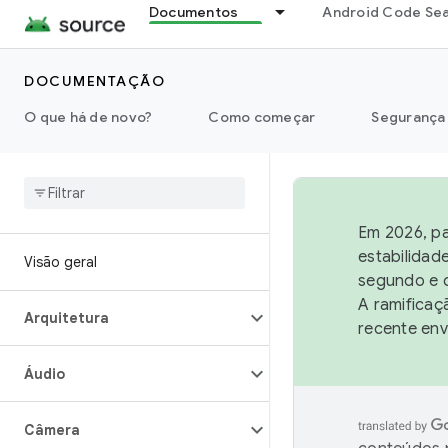
Documentos
Android Code Se
DOCUMENTAÇÃO
O que há de novo?
Como começar
Segurança
Em 2026, pa
estabilidad
Visão geral
segundo e q
A ramificaç
Arquitetura
recente env
Áudio
Câmera