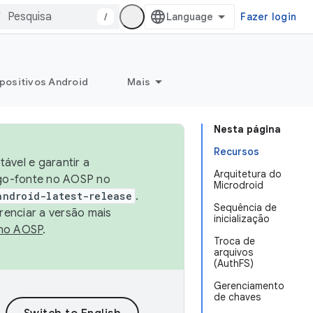
/
Fazer login
positivos Android
Mais
Nesta página
Recursos
ável e garantir a
Arquitetura do
igo-fonte no AOSP no
Microdroid
android-latest-release
.
Sequência de
renciar a versão mais
inicialização
no AOSP
.
Troca de
arquivos
(AuthFS)
Gerenciamento
de chaves