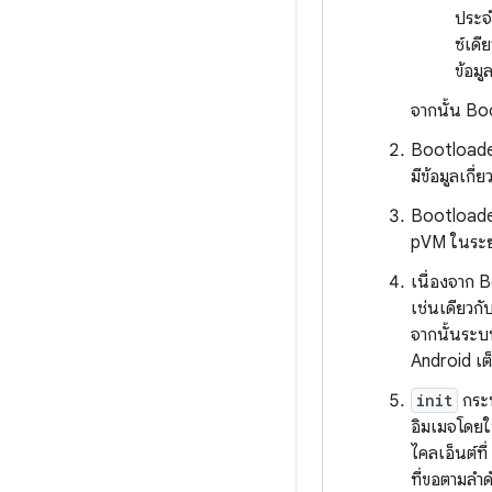
ประจ
ซ์เดี
ข้อมู
จากนั้น Bo
Bootloader
มีข้อมูลเกี
Bootloader
pVM ในระยะ
เนื่องจาก B
เช่นเดียวก
จากนั้นระ
Android เต
init
กระบ
อิมเมจโดยใ
ไคลเอ็นต์ที่
ที่ขอตามลำด