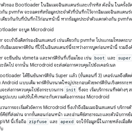
ำตัวของ Bootloader ในอิมเมจอินสแตนซ์และเข้ารหัส ดังนั้น ในครั้งถั
ยวกัน pvmfw จะถอดรหัสข้อมูลประจำตัวที่บันทึกไว้จากอิมเมจอินสแตนซ์แ
ลเดียวกันกับที่บันทึกไว้ก่อนหน้านี้ หากข้อมูลประจำตัวแตกต่างกัน pvm
otloader จะบูต Microdroid
 จะเข้าถึงดิสก์ของอินสแตนซ์ เช่นเดียวกับ pvmfw โปรแกรมโหลดระบบปฏ
่ยวกับอิมเมจพาร์ติชัน ที่ใช้ในอินสแตนซ์นี้ระหว่างการบูตก่อนหน้านี้ รวมถึ
 จะยืนยัน vbmeta และพาร์ติชันที่เชื่อมโยง เช่น
boot
และ
super
ถัดไป จากนั้น Microdroid จะส่งต่อการควบคุมไปยังเคอร์เนล
ootloader ได้ยืนยันพาร์ติชัน Super แล้ว (ขั้นตอนที่ 3) เคอร์เนลจึงติดตั
ับ Android แบบเต็ม พาร์ติชันขนาดใหญ่ประกอบด้วยพาร์ติชันเชิงตรรกะหล
บบจะส่งการควบคุมไปยังกระบวนการ
init
ซึ่งจะ เริ่มบริการเนทีฟต่างๆ 
็มรูปแบบ แต่ปรับให้เหมาะกับความต้องการของ Microdroid
วนการจะเริ่มตัวจัดการ Microdroid ซึ่งเข้าถึงอิมเมจอินสแตนซ์ บริการ
ช้คีย์ที่ส่งผ่าน จากขั้นตอนก่อนหน้า และอ่านคีย์สาธารณะและตัวนับก
 pVM นี้เชื่อถือ
zipfuse
และ
apexd
จะใช้ข้อมูลนี้ในภายหลังเมื่อ
ับ