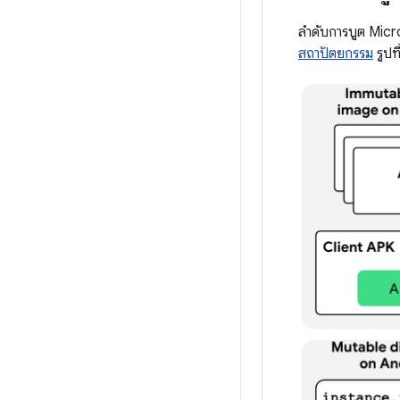
ลำดับการบูต Micr
สถาปัตยกรรม
รูปท