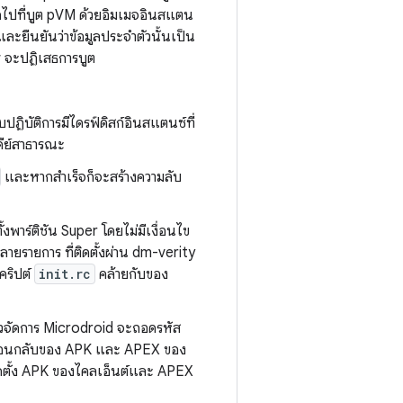
ดไปที่บูต pVM ด้วยอิมเมจอินสแตน
ละยืนยันว่าข้อมูลประจำตัวนั้นเป็น
fw จะปฏิเสธการบูต
ิบัติการมีไดรฟ์ดิสก์อินสแตนซ์ที่
งคีย์สาธารณะ
และหากสำเร็จก็จะสร้างความลับ
้งพาร์ติชัน Super โดยไม่มีเงื่อนไข
ายรายการ ที่ติดตั้งผ่าน dm-verity
สคริปต์
init.rc
คล้ายกับของ
ตัวจัดการ Microdroid จะถอดรหัส
ารย้อนกลับของ APK และ APEX ของ
ติดตั้ง APK ของไคลเอ็นต์และ APEX