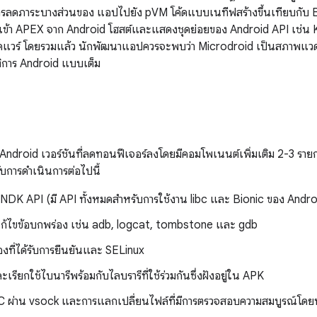
ลดภาระบางส่วนของ แอปไปยัง pVM โค้ดแบบเนทีฟสร้างขึ้นเทียบกับ Bion
ข้า APEX จาก Android โฮสต์และแสดงชุดย่อยของ Android API เช่น K
ร์ดแวร์ โดยรวมแล้ว นักพัฒนาแอปควรจะพบว่า Microdroid เป็นสภาพแวดล้อม
ิการ Android แบบเต็ม
Android เวอร์ชันที่ลดทอนฟีเจอร์ลงโดยมีคอมโพเนนต์เพิ่มเติม 2-3 รา
บการดำเนินการต่อไปนี้
 NDK API (มี API ทั้งหมดสำหรับการใช้งาน libc และ Bionic ของ Andro
แก้ไขข้อบกพร่อง เช่น adb, logcat, tombstone และ gdb
่องที่ได้รับการยืนยันและ SELinux
รียกใช้ไบนารีพร้อมกับไลบรารีที่ใช้ร่วมกันซึ่งฝังอยู่ใน APK
 ผ่าน vsock และการแลกเปลี่ยนไฟล์ที่มีการตรวจสอบความสมบูรณ์โดย