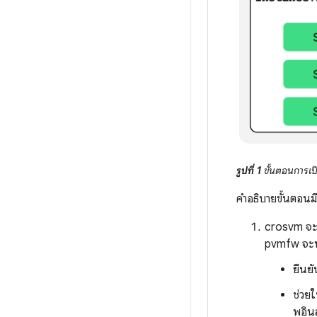
รูปที่ 1
ขั้นตอนการเป
คำอธิบายขั้นตอนมีด
crosvm จะโ
pvmfw จะทำ
ยืนยั
ช่วยใ
พอิน