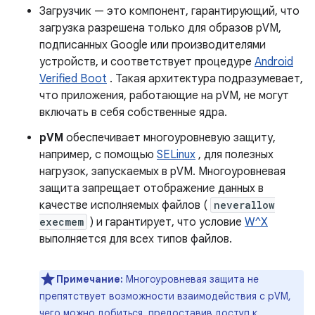
Загрузчик — это компонент, гарантирующий, что
загрузка разрешена только для образов pVM,
подписанных Google или производителями
устройств, и соответствует процедуре
Android
Verified Boot
. Такая архитектура подразумевает,
что приложения, работающие на pVM, не могут
включать в себя собственные ядра.
pVM
обеспечивает многоуровневую защиту,
например, с помощью
SELinux
, для полезных
нагрузок, запускаемых в pVM. Многоуровневая
защита запрещает отображение данных в
качестве исполняемых файлов (
neverallow
execmem
) и гарантирует, что условие
W^X
выполняется для всех типов файлов.
Примечание:
Многоуровневая защита не
препятствует возможности взаимодействия с pVM,
чего можно добиться, предоставив доступ к