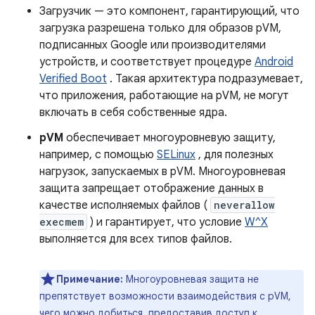
Загрузчик — это компонент, гарантирующий, что
загрузка разрешена только для образов pVM,
подписанных Google или производителями
устройств, и соответствует процедуре
Android
Verified Boot
. Такая архитектура подразумевает,
что приложения, работающие на pVM, не могут
включать в себя собственные ядра.
pVM
обеспечивает многоуровневую защиту,
например, с помощью
SELinux
, для полезных
нагрузок, запускаемых в pVM. Многоуровневая
защита запрещает отображение данных в
качестве исполняемых файлов (
neverallow
execmem
) и гарантирует, что условие
W^X
выполняется для всех типов файлов.
Примечание:
Многоуровневая защита не
препятствует возможности взаимодействия с pVM,
чего можно добиться, предоставив доступ к