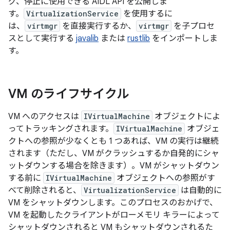
グ、停止に使用できる AIDL API を公開しま
す。
VirtualizationService
を使用するに
は、
virtmgr
を直接実行するか、
virtmgr
を子プロセ
スとして実行する
javalib
または
rustlib
をインポートしま
す。
VM のライフサイクル
VM へのアクセスは
IVirtualMachine
オブジェクトによ
ってトラッキングされます。
IVirtualMachine
オブジェ
クトへの参照が少なくとも 1 つあれば、VM の実行は継続
されます（ただし、VM がクラッシュするか自発的にシャ
ットダウンする場合を除きます）。VM がシャットダウン
する前に
IVirtualMachine
オブジェクトへの参照がす
べて削除されると、
VirtualizationService
は自動的に
VM をシャットダウンします。このプロセスのおかげで、
VM を起動したクライアントがローメモリ キラーによって
シャットダウンされると VM もシャットダウンされるた