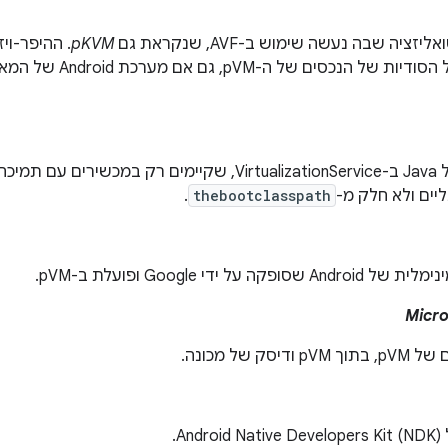
זציה שבה נעשה שימוש ב-AVF, שנקראת גם
pKVM
. ההיפר-וי
יים ולא חלק מ-
thebootclasspath
.
 על ידי Google ופועלת ב-pVM.
Micr
סק של מכונה.
).