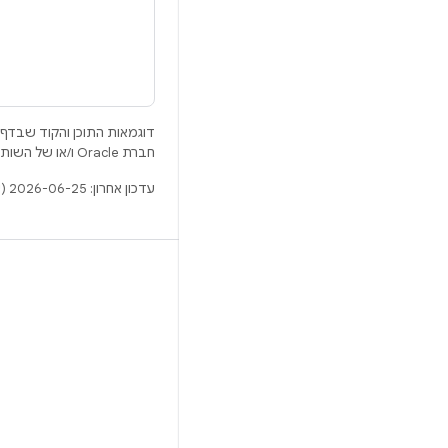
דוגמאות התוכן והקוד שבדף 
חברת Oracle ו/או של השותפים העצמאיים שלה.
עדכון אחרון: 2026-06-25 (שעון UTC).
BUILD
מאגר Android
דרישות
להסבר על ההורדה
תצוגה מקדימה של הקודים הבינאריים
גיבוי קושחה