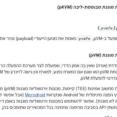
מוגנת מבוססת-ליבה (pKVM)
)
pvmfw
ל ב-pVM,
pvmfw
מאמת את מטען הייעודי
גנת (pVM)
דדת (
אורח
) שאין בה אמון הדדי, שפועלת לצד מערכת ההפעלה הראשית של 
רטי להפעלת pVM.
בהשוואה לסב
 מינימלית של Android שנקראת
Microdroid
 לא מוגנת). אפשר להשתמש במכונות וירטואליות מוגנות באופן דינ
שירים שתומכים בהן.