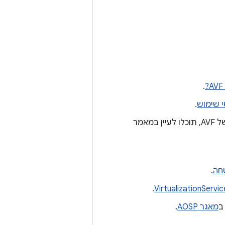
.
 שימוש
.
אם אתם רוצים לקבל הסבר מפורט יותר על הארכיטקטורה של יישום ההפניה של AVF, תוכלו לעיין במאמר
חה
.
.
VirtualizationServic
מאגר AOSP
.