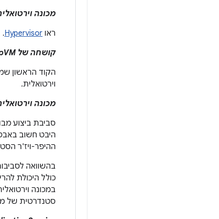
מכונה וירטואלית 
ראו
Hypervisor
.
קושחה של pVM‏ (
הקוד הראשון שמופע
וירטואלית.
מכונה וירטואלית מו
סביבת ביצוע מבו
ההיפר-ויז'ר הסטנד
כולל היכולת להריץ הפצה
במכונה וירטואלית
סטנדרטית של ממשקי API בסביבה מהימנה שזמינה בכל המכ