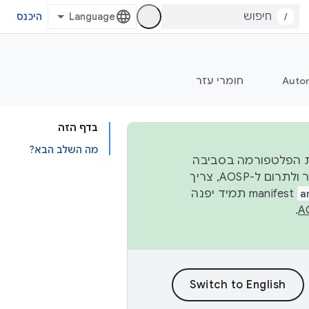
/
היכנס
Auto
חומרי עזר
בדף הזה
מה השלב הבא?
 יציבות הפלטפורמה בסביבה
העסקית, נפרסם קוד מקור ב-AOSP ברבעון השני וברבעון הרביעי. כדי ליצור ולתרום ל-AOSP, צריך
a
manifest תמיד יפנה
.