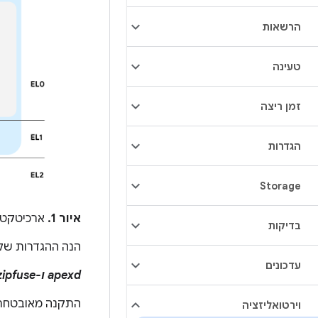
הרשאות
טעינה
זמן ריצה
הגדרות
Storage
איור 1.
ארכיטקטורת 
בדיקות
הנה ההגדרות של ה
עדכונים
apexd ו-zipfuse
התקנה מאובטחת של קובצי APEX ו
וירטואליזציה