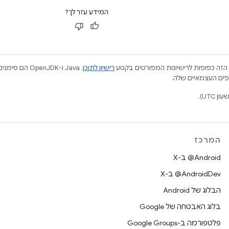
המידע עזר לך?
הזה כפופות לרישיונות המפורטים בקטע
רישיון לתוכן
.‏ Java ו-JDK
המרכז
‫‎@Android ב-X
‫‎@AndroidDev ב-X
הבלוג של Android
בלוג האבטחה של Google
פלטפורמה ב-Google Groups