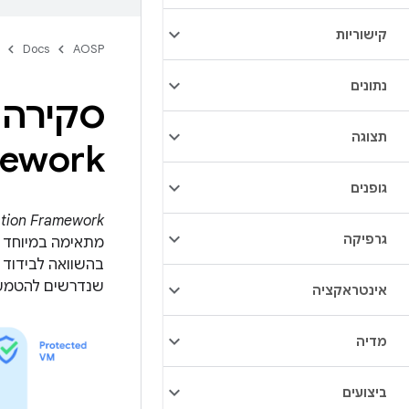
קישוריות
Docs
AOSP
נתונים
תצוגה
Framework 
גופנים
alization Framework
גרפיקה
מתאימה במיוחד ל
שנדרשים להטמעה של AVF. ‫AVF נתמך רק במכשירי ARM64. איור 1 מצי
אינטראקציה
מדיה
ביצועים