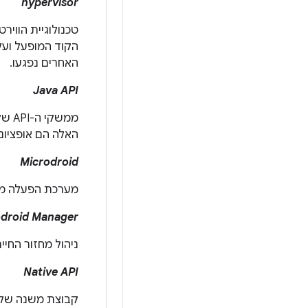
hypervisor
טכנולוגיית הווירטואלי
האחרים נפגעו.
Java API
האלה הם אופציונל
Microdroid
מערכת הפעלה מינימלית של Android שסופקה
odroid Manager
ניהול מחזור החיים של pVM, בתוך pVM ודי
Native API
קבוצת משנה של Android Native Developers Kit (NDK