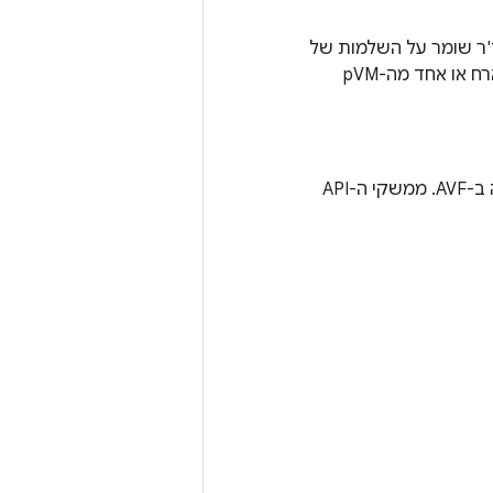
ז'ר שומר על השלמות של
הקוד המופעל ועל הסודיות של הנכסים של ה-pVM, גם אם מערכת Android של המארח או אחד מה-pVM
ממשקי ה-API של Java ב-VirtualizationService, שקיימים רק במכשירים עם תמיכה ב-AVF. ממשקי ה-API