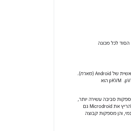
 (payload) וגוזר את הסוד לכל מכונה
Android (
מארח
).
היבט חשוב באבטחת pVM הוא שגם אם המארח נפגע, למארח אין גישה לזיכרון של pVM. ‏ pKVM הוא
יבות מחשוב אמינות (TEE) קיימות, מכונות וירטואליות מוגנות (pVM) מספקות סביבה עשירה יותר,
(אבל אפשר להריץ את Microdroid גם
מי, והן מספקות קבוצה