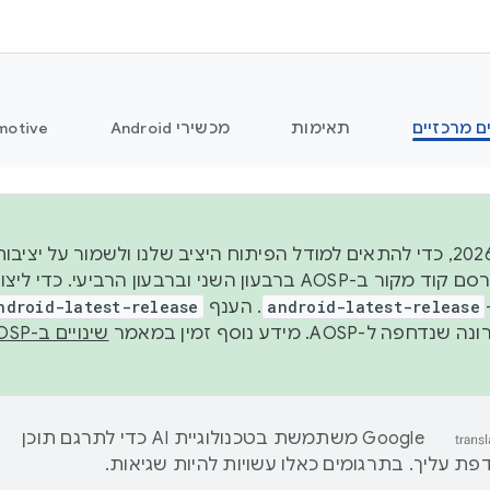
ם מרכזיים
תאימות
מכשירי Android
motive
החל משנת 2026, כדי להתאים למודל הפיתוח היציב שלנו ולשמור על
android-latest-release
. הענף
ndroid-latest-release
ל-AOSP. מידע נוסף זמין במאמר
שינויים ב-AOSP
‫Google משתמשת בטכנולוגיית AI כדי לתרגם תוכן
ת עליך. בתרגומים כאלו עשויות להיות שגיאות.