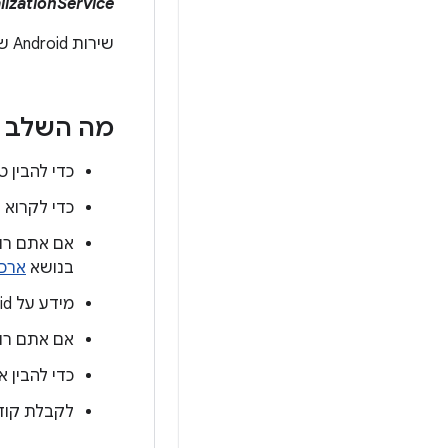
lizationService
שירות Android שמנהל את מחזור החיים של מכונות pVM.
מה השלב 
כדי להבין טוב יות
כדי לקרוא על השימוש ב-AVF ל
בנושא
ארכי
מידע על Microdroid זמין במאמר
אם אתם רוצים לדעת איך AVF 
כדי להבין 
לקבלת קוד המקור של AVF או הסבר מפ