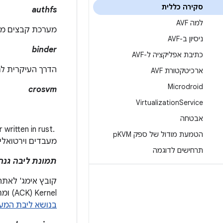
סקירה כללית
authfs
למה AVF
מערכת קבצים מסוג FUSE לשיתוף מאובטח של כמה קבצים בין Android לבין VM
ניסיון ב-AVF
binder
כתיבת אפליקציה ל-AVF
הדרך העיקרית לתק
ארכיטקטורת AVF
Microdroid
crosvm
Virtualization
Service
אבטחה
הטמעת מודול של ספק p
KVM
מעבדים וירטואלי
תרחישים לדוגמה
תמונת ליבה גנרית (
Kernel‏ (ACK) ומתאים להעברה למחיצת האתחול של מכשיר Android. מידע נוסף מפורט
בנושא ליבת המע