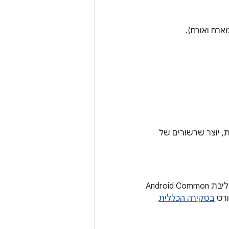
רון למכונה הווירטואלית, יוצר שרשורים של
קובץ אימג' לאתחול שאושר על ידי Google ומכיל ליבת GKI שנבנתה מעץ מקור של ליבת Android Common
בסקירה הכללית