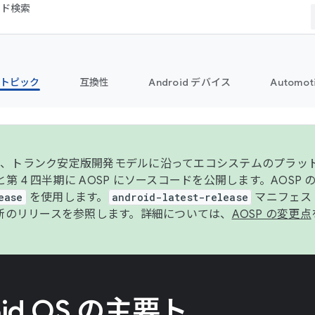
コード検索
トピック
互換性
Android デバイス
Automot
年より、トランク安定版開発モデルに沿ってエコシステムのプラ
期と第 4 四半期に AOSP にソースコードを公開します。AOSP
ease
を使用します。
android-latest-release
マニフェスト
新のリリースを参照します。詳細については、
AOSP の変更点
oid OS の主要ト