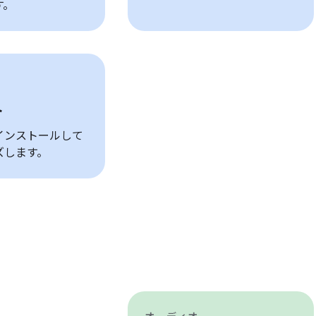
す。
ト
インストールして
ズします。