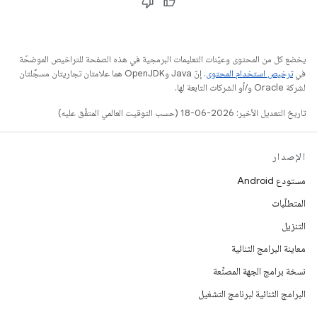
يخضع كل من المحتوى وعيّنات التعليمات البرمجية في هذه الصفحة للتراخيص الموضحّة
في
ترخيص استخدام المحتوى
. إنّ Java وOpenJDK هما علامتان تجاريتان مسجَّلتان
لشركة Oracle و/أو الشركات التابعة لها.
تاريخ التعديل الأخير: 2026-06-18 (حسب التوقيت العالمي المتفَّق عليه)
الإصدار
مستودع Android
المتطلّبات
التنزيل
معاينة البرامج الثنائية
نسخة برامج الجهة المصنِّعة
البرامج الثنائية لبرنامج التشغيل