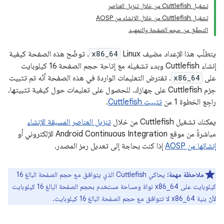
تشغيل Cuttlefish من خلال تنزيل العناصر
تشغيل Cuttlefish من خلال الإنشاء من AOSP
التحقّق من حجم الصفحة والتمهيد
يتطلّب هذا الإعداد مضيف Linux
x86_64
. توضّح هذه الصفحة كيفية
إنشاء Cuttlefish وبدء تشغيله مع إتاحة حجم الصفحة 16 كيلوبايت
على
x86_64
. تفترض التعليمات الواردة في هذه الصفحة أنّه تم تثبيت
حِزم Cuttlefish على جهازك. للحصول على تعليمات حول كيفية تثبيتها،
راجِع الخطوة 1 من
تثبيت Cuttlefish
.
يمكنك تشغيل Cuttlefish من خلال
تنزيل العناصر المسبقة الإنشاء
مباشرةً من موقع Android Continuous Integration الإلكتروني أو
إنشائها من AOSP
إذا كنت بحاجة إلى تعديل رمز المصدر.
ملاحظة مهمة:
يحاكي Cuttlefish الذي يتوافق مع حجم الصفحة البالغ 16
كيلوبايت على x86_64 نواة ومساحة مستخدم بحجم الصفحة البالغ 16 كيلوبايت
لأنّ بنية x86_64 لا تتوافق مع حجم الصفحة البالغ 16 كيلوبايت.