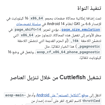
تنفيذ النواة
تمت إضافة إمكانية محاكاة صفحات بحجم
x86_64
16 كيلوبايت في
الإصدار 6.6 من GKI لنظام Android 14 في
سلسلة تصحيحات
page_size_emulation
. يؤدي تمرير
page_shift=14
في
سطر الأوامر إلى تفعيل هذه المحاكاة. تتجاوز حزم
x86_64
التي
تتضمّن اللاحقة
_16k
(أو الحزم القديمة التي تتضمّن اللاحقة
_pgagnostic
) هذا الخيار تلقائيًا، مثل
aosp_cf_x86_64_phone_pgagnostic
، وتعمل في وضع 16
كيلوبايت تلقائيًا.
تشغيل Cuttlefish من خلال تنزيل العناصر
انتقِل إلى
موقع "التكامل المستمر" على Android
وأدخِل
aosp-main-
throttled
كاسم للفرع. انقر على أحدث إصدار من