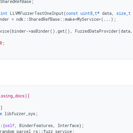
:
SharedRefBase
;
int
LLVMFuzzerTestOneInput
(
const
uint8_t
*
data
,
size_t
nder
=
ndk
::
SharedRefBase
::
make<MyService>
(...);
vice
(
binder
-
>
asBinder
().
get
(),
FuzzedDataProvider
(
data
,
0
;
issing_docs)]
]
e]
e
libfuzzer_sys
;
:{
self
,
BinderFeatures
,
Interface
};
random_parcel_rs
::
fuzz_service
;