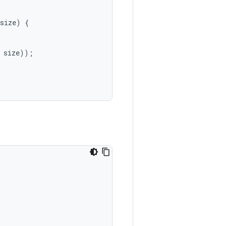
size
)
{
size
));