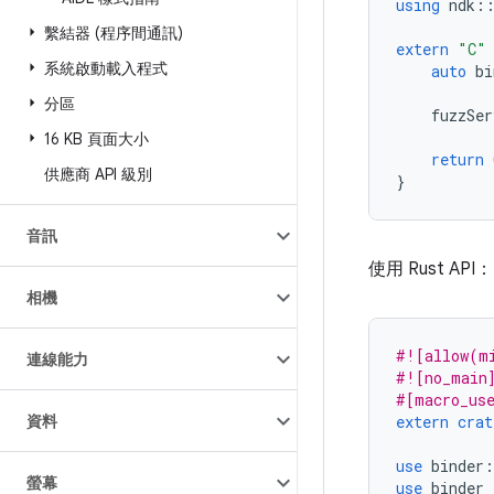
using
ndk
:
繫結器 (程序間通訊)
extern
"C"
系統啟動載入程式
auto
bi
分區
fuzzSer
16 KB 頁面大小
return
供應商 API 級別
}
音訊
使用 Rust API：
相機
#![allow(m
連線能力
#![no_main
#[macro_us
資料
extern
crat
use
binder
:
螢幕
use
binder_