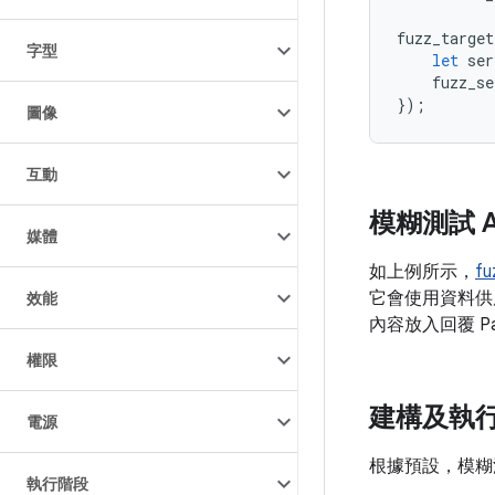
fuzz_target
字型
let
ser
fuzz_se
});
圖像
互動
模糊測試 A
媒體
如上例所示，
fu
它會使用資料供應器
效能
內容放入回覆 Pa
權限
建構及執
電源
根據預設，模糊
執行階段