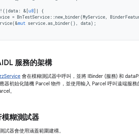
!
(
|
data
:
&
[
u8
]
|
{
vice
=
BnTestService
::
new_binder
(
MyService
,
BinderFeatu
rvice
(
&
mut
service
.
as_binder
(),
data
);
IDL 服務的架構
zzService
會在模糊測試器中呼叫，並將 IBinder (服務) 和 data
初始化隨機 Parcel 物件，並使用輸入 Parcel 呼叫遠端服務的
rcel。
行模糊測試器
測試器會使用涵蓋範圍建構。