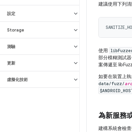
建議使用下列清
設定
SANITIZE_H
Storage
測驗
使用
libFuzze
部分模糊測試
更新
案傳遞至 libF
如要在裝置上執
虛擬化技術
data/fuzz/
ar
$ANDROID_HOS
為新服務
建構系統會檢查每