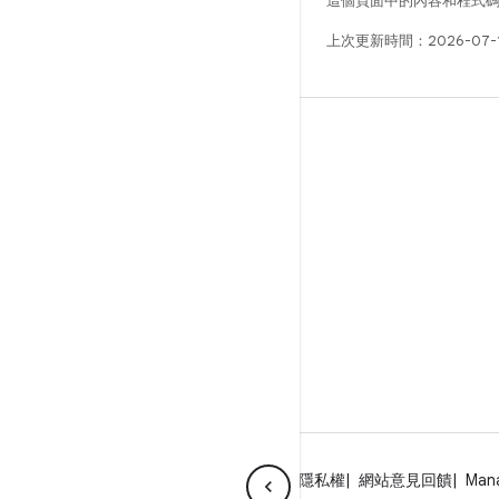
這個頁面中的內容和程式
上次更新時間：2026-07-
版本
Android 程式庫
相關規定
下載程式碼
預覽二進位檔
原廠映像檔
驅動程式二進位檔
關於 Android
社群
法律條款
授權
隱私權
網站意見回饋
Man