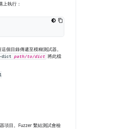
構上執行：
並將這個目錄傳遞至模糊測試器。
-dict
path/to/dict
將此檔
l
項目。Fuzzer 繫結測試會檢