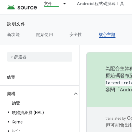
文件
Android 程式碼搜尋工具
說明文件
新功能
開始使用
安全性
核心主題
為配合主幹穩
原始碼發布至
總覽
latest-rel
參閱「
And
架構
總覽
硬體抽象層 (HAL)
Kernel
但可能會出
設定