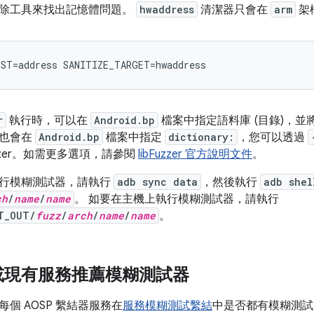
除工具來找出記憶體問題。
hwaddress
清潔器只會在
arm
架
OST
=
address
SANITIZE_TARGET
=
hwaddress
r
執行時，可以在
Android.bp
檔案中指定語料庫 (目錄)，
器也會在
Android.bp
檔案中指定
dictionary:
，您可以透過
uzzer。如需更多選項，請參閱
libFuzzer 官方說明文件
。
行模糊測試器，請執行
adb sync data
，然後執行
adb shel
ch
/
name
/
name
。 如要在主機上執行模糊測試器，請執行
T_OUT/
fuzz
/
arch
/
name
/
name
。
或現有服務推薦模糊測試器
個 AOSP 繫結器服務在
服務模糊測試繫結
中是否都有模糊測試器