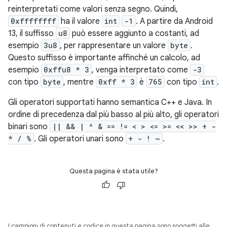
reinterpretati come valori senza segno. Quindi,
0xffffffff
ha il valore
int
-1
. A partire da Android
13, il suffisso
u8
può essere aggiunto a costanti, ad
esempio
3u8
, per rappresentare un valore
byte
.
Questo suffisso è importante affinché un calcolo, ad
esempio
0xffu8 * 3
, venga interpretato come
-3
con tipo
byte
, mentre
0xff * 3
è
765
con tipo
int
.
Gli operatori supportati hanno semantica C++ e Java. In
ordine di precedenza dal più basso al più alto, gli operatori
binari sono
|| && | ^ & == != < > <= >= << >> + -
* / %
. Gli operatori unari sono
+ - ! ~
.
Questa pagina è stata utile?
I campioni di contenuti e codice in questa pagina sono soggetti alle