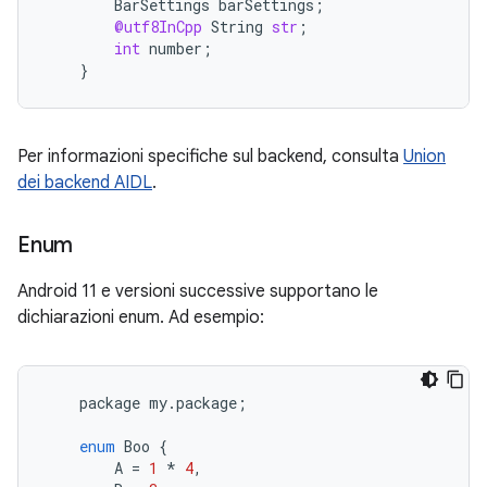
BarSettings
barSettings
;
@utf8InCpp
String
str
;
int
number
;
}
Per informazioni specifiche sul backend, consulta
Union
dei backend AIDL
.
Enum
Android 11 e versioni successive supportano le
dichiarazioni enum. Ad esempio:
package
my
.
package
;
enum
Boo
{
A
=
1
*
4
,