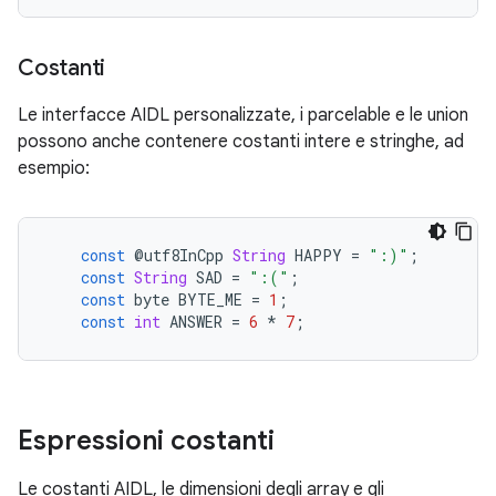
Costanti
Le interfacce AIDL personalizzate, i parcelable e le union
possono anche contenere costanti intere e stringhe, ad
esempio:
const
@
utf8InCpp
String
HAPPY
=
":)"
;
const
String
SAD
=
":("
;
const
byte
BYTE_ME
=
1
;
const
int
ANSWER
=
6
*
7
;
Espressioni costanti
Le costanti AIDL, le dimensioni degli array e gli