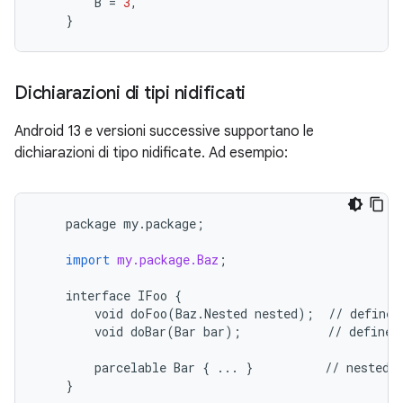
B
=
3
,
}
Dichiarazioni di tipi nidificati
Android 13 e versioni successive supportano le
dichiarazioni di tipo nidificate. Ad esempio:
package
my
.
package
;
import
my.package.Baz
;
interface
IFoo
{
void
doFoo
(
Baz
.
Nested
nested
);
//
defined
void
doBar
(
Bar
bar
);
//
defined
parcelable
Bar
{
...
}
//
nested
}