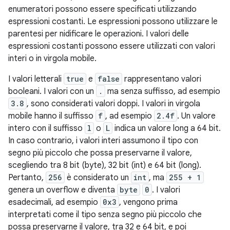
enumeratori possono essere specificati utilizzando
espressioni costanti. Le espressioni possono utilizzare le
parentesi per nidificare le operazioni. I valori delle
espressioni costanti possono essere utilizzati con valori
interi o in virgola mobile.
I valori letterali
true
e
false
rappresentano valori
booleani. I valori con un
.
ma senza suffisso, ad esempio
3.8
, sono considerati valori doppi. I valori in virgola
mobile hanno il suffisso
f
, ad esempio
2.4f
. Un valore
intero con il suffisso
l
o
L
indica un valore long a 64 bit.
In caso contrario, i valori interi assumono il tipo con
segno più piccolo che possa preservarne il valore,
scegliendo tra 8 bit (byte), 32 bit (int) e 64 bit (long).
Pertanto,
256
è considerato un
int
, ma
255 + 1
genera un overflow e diventa
byte
0
. I valori
esadecimali, ad esempio
0x3
, vengono prima
interpretati come il tipo senza segno più piccolo che
possa preservarne il valore, tra 32 e 64 bit, e poi