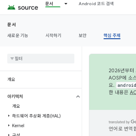
문서
Android 코드 검색
문서
새로운 기능
시작하기
보안
핵심 주제
2026년부터
AOSP에 소
개요
요.
androi
한 내용은
A
아키텍처
개요
하드웨어 추상화 계층(HAL)
Kernel
언어로 번역합
구성