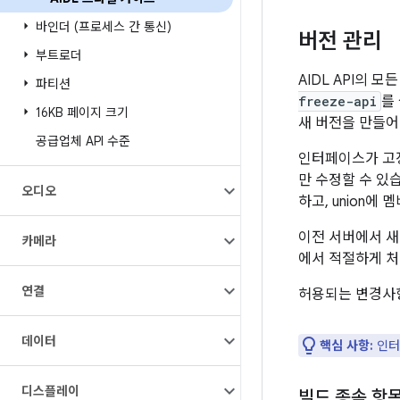
바인더 (프로세스 간 통신)
버전 관리
부트로더
AIDL API의
파티션
freeze-api
를
16KB 페이지 크기
새 버전을 만들어
공급업체 API 수준
인터페이스가 고
만 수정할 수 있습
오디오
하고, union에
이전 서버에서 
카메라
에서 적절하게 처
연결
허용되는 변경사
데이터
핵심 사항:
인터
디스플레이
빌드 종속 항