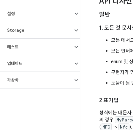
API 디자
설정
일반
1
.
모든 것 문서
Storage
모든 메서드
테스트
모든 인터
enum 및
업데이트
구현자가 
가상화
도움이 될 
2 표기법
형식에는 대문자 카
의 경우
MyParc
(
NFC
->
Nfc
).