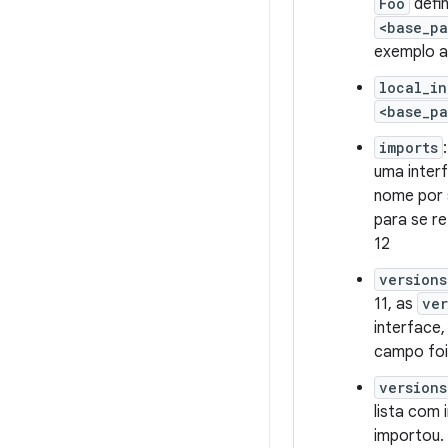
Foo
defi
<base_p
exemplo a
local_in
<base_p
imports
uma inter
nome por 
para se r
12
versions
11, as
ver
interface,
campo foi
versions
lista com
importou.