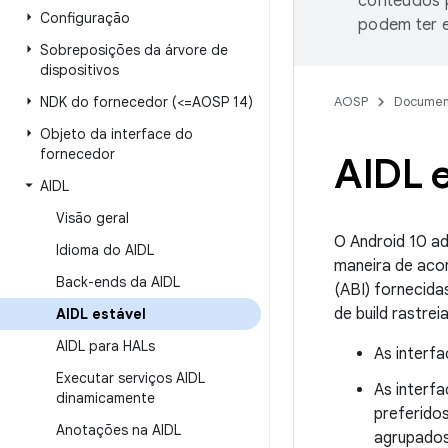
conteúdos p
Configuração
podem ter e
Sobreposições da árvore de
dispositivos
NDK do fornecedor (<=AOSP 14)
AOSP
Documen
Objeto da interface do
fornecedor
AIDL e
AIDL
Visão geral
O Android 10 ad
Idioma do AIDL
maneira de acom
Back-ends da AIDL
(ABI) fornecida
de build rastre
AIDL estável
AIDL para HALs
As interfa
Executar serviços AIDL
As interf
dinamicamente
preferido
Anotações na AIDL
agrupados