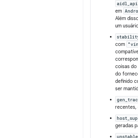
aidl_api
em
Andr
Além diss
um usuári
stabilit
com
"vi
compatíve
correspon
coisas do
do fornec
definido
ser manti
gen_tra
recentes,
host_sup
geradas p
unstable