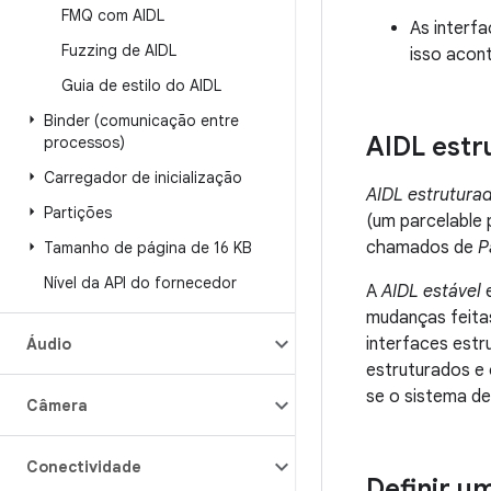
FMQ com AIDL
As interf
Fuzzing de AIDL
isso acont
Guia de estilo do AIDL
Binder (comunicação entre
AIDL estr
processos)
Carregador de inicialização
AIDL estrutura
Partições
(um parcelable
chamados de
P
Tamanho de página de 16 KB
Nível da API do fornecedor
A
AIDL estável
e
mudanças feita
interfaces estr
Áudio
estruturados e 
se o sistema de 
Câmera
Conectividade
Definir u