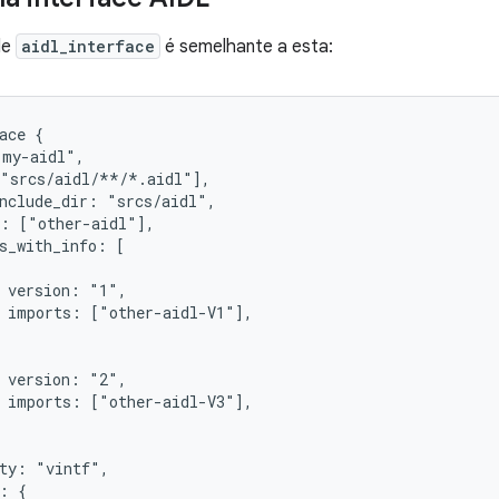
de
aidl_interface
é semelhante a esta:
ace {

my-aidl",

"srcs/aidl/**/*.aidl"],

nclude_dir: "srcs/aidl",

: ["other-aidl"],

s_with_info: [

 version: "1",

 imports: ["other-aidl-V1"],

 version: "2",

 imports: ["other-aidl-V3"],

ty: "vintf",

: {
