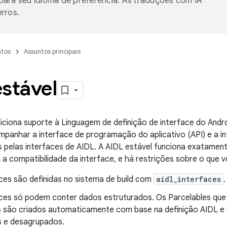
ara seu idioma de preferência. As traduções com IA
rros.
tos
Assuntos principais
stável
iciona suporte à Linguagem de definição de interface do Andr
panhar a interface de programação do aplicativo (API) e a int
s pelas interfaces de AIDL. A AIDL estável funciona exatame
ia a compatibilidade da interface, e há restrições sobre o que 
ces são definidas no sistema de build com
aidl_interfaces
.
aces só podem conter dados estruturados. Os Parcelables que
s são criados automaticamente com base na definição AIDL 
 e desagrupados.