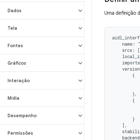
Dados
Uma definição 
Tela
aidl_interf
    name: "
Fontes
    srcs: [
    local_i
    imports
Gráficos
    version
        {

Interação
           
           
        },

Mídia
        {

           
           
Desempenho
        }

    ],

    stabili
Permissões
    backend