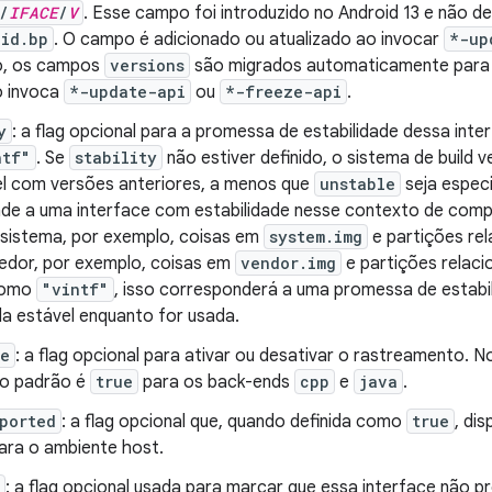
/
IFACE
/
V
. Esse campo foi introduzido no Android 13 e não d
oid.bp
. O campo é adicionado ou atualizado ao invocar
*-up
o, os campos
versions
são migrados automaticamente par
o invoca
*-update-api
ou
*-freeze-api
.
y
: a flag opcional para a promessa de estabilidade dessa inte
ntf"
. Se
stability
não estiver definido, o sistema de build ve
l com versões anteriores, a menos que
unstable
seja especi
de a uma interface com estabilidade nesse contexto de compi
 sistema, por exemplo, coisas em
system.img
e partições rel
edor, por exemplo, coisas em
vendor.img
e partições relaci
 como
"vintf"
, isso corresponderá a uma promessa de estabil
da estável enquanto for usada.
ce
: a flag opcional para ativar ou desativar o rastreamento. 
 o padrão é
true
para os back-ends
cpp
e
java
.
ported
: a flag opcional que, quando definida como
true
, dis
ara o ambiente host.
: a flag opcional usada para marcar que essa interface não p