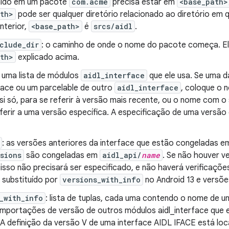
nido em um pacote
com.acme
precisa estar em
<base_path>
ath>
pode ser qualquer diretório relacionado ao diretório em 
nterior,
<base_path>
é
srcs/aidl
.
clude_dir
: o caminho de onde o nome do pacote começa. E
ath>
explicado acima.
: uma lista de módulos
aidl_interface
que ele usa. Se uma d
face ou um parcelable de outro
aidl_interface
, coloque o 
si só, para se referir à versão mais recente, ou o nome com 
eferir a uma versão específica. A especificação de uma versão
: as versões anteriores da interface que estão congeladas 
sions
são congeladas em
aidl_api/
name
. Se não houver 
 isso não precisará ser especificado, e não haverá verificaçõe
 substituído por
versions_with_info
no Android 13 e versõe
_with_info
: lista de tuplas, cada uma contendo o nome de 
 importações de versão de outros módulos aidl_interface que e
 A definição da versão V de uma interface AIDL IFACE está loc