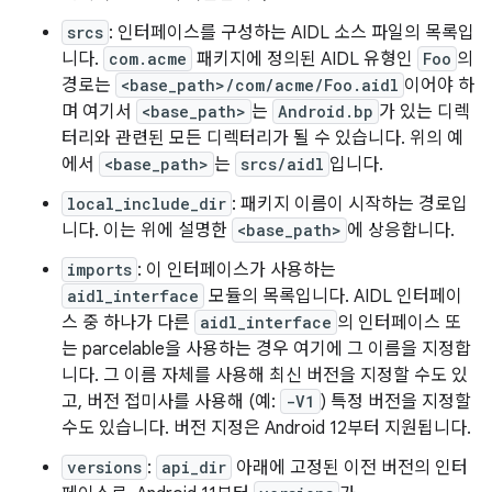
srcs
: 인터페이스를 구성하는 AIDL 소스 파일의 목록입
니다.
com.acme
패키지에 정의된 AIDL 유형인
Foo
의
경로는
<base_path>/com/acme/Foo.aidl
이어야 하
며 여기서
<base_path>
는
Android.bp
가 있는 디렉
터리와 관련된 모든 디렉터리가 될 수 있습니다. 위의 예
에서
<base_path>
는
srcs/aidl
입니다.
local_include_dir
: 패키지 이름이 시작하는 경로입
니다. 이는 위에 설명한
<base_path>
에 상응합니다.
imports
: 이 인터페이스가 사용하는
aidl_interface
모듈의 목록입니다. AIDL 인터페이
스 중 하나가 다른
aidl_interface
의 인터페이스 또
는 parcelable을 사용하는 경우 여기에 그 이름을 지정합
니다. 그 이름 자체를 사용해 최신 버전을 지정할 수도 있
고, 버전 접미사를 사용해 (예:
-V1
) 특정 버전을 지정할
수도 있습니다. 버전 지정은 Android 12부터 지원됩니다.
versions
:
api_dir
아래에 고정된 이전 버전의 인터