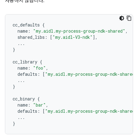
사용하지 않습니다.
cc_defaults
{
name
:
"my.aidl.my-process-group-ndk-shared"
,
shared_libs
:
[
"my.aidl-V3-ndk"
],
...
}
cc_library
{
name
:
"foo"
,
defaults
:
[
"my.aidl.my-process-group-ndk-shared"
...
}
cc_binary
{
name
:
"bar"
,
defaults
:
[
"my.aidl.my-process-group-ndk-shared"
...
}