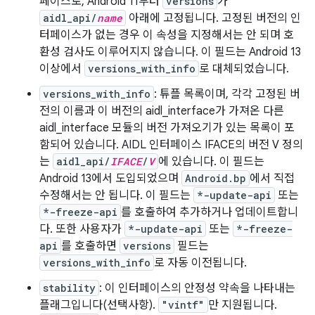
페이스로, Android 11부터
versions
가
aidl_api/
name
아래에 고정됩니다. 고정된 버전의 인
터페이스가 없는 경우 이 속성을 지정해서는 안 되며 호
환성 검사도 이루어지지 않습니다. 이 필드는 Android 13
이상에서
versions_with_info
로 대체되었습니다.
versions_with_info
: 튜플 목록이며, 각각 고정된 버
전의 이름과 이 버전의 aidl_interface가 가져온 다른
aidl_interface 모듈의 버전 가져오기가 있는 목록이 포
함되어 있습니다. AIDL 인터페이스 IFACE의 버전 V 정의
는
aidl_api/
IFACE
/
V
에 있습니다. 이 필드는
Android 13에서 도입되었으며
Android.bp
에서 직접
수정해서는 안 됩니다. 이 필드는
*-update-api
또는
*-freeze-api
를 호출하여 추가하거나 업데이트합니
다. 또한 사용자가
*-update-api
또는
*-freeze-
api
를 호출하면
versions
필드는
versions_with_info
로 자동 이전됩니다.
stability
: 이 인터페이스의 안정성 약속을 나타내는
플래그입니다(선택사항).
"vintf"
만 지원됩니다.