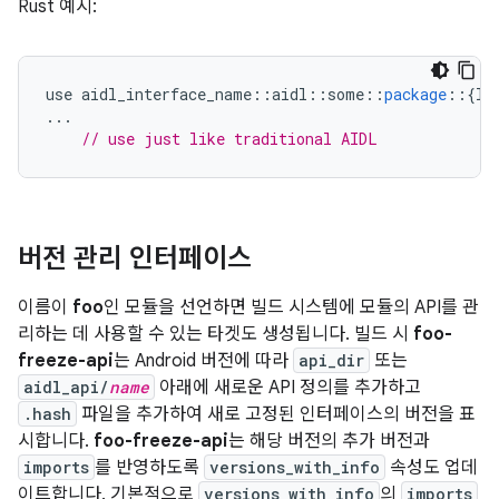
Rust 예시:
use
aidl_interface_name
::
aidl
::
some
::
package
::
{
IF
...
// use just like traditional AIDL
버전 관리 인터페이스
이름이
foo
인 모듈을 선언하면 빌드 시스템에 모듈의 API를 관
리하는 데 사용할 수 있는 타겟도 생성됩니다. 빌드 시
foo-
freeze-api
는 Android 버전에 따라
api_dir
또는
aidl_api/
name
아래에 새로운 API 정의를 추가하고
.hash
파일을 추가하여 새로 고정된 인터페이스의 버전을 표
시합니다.
foo-freeze-api
는 해당 버전의 추가 버전과
imports
를 반영하도록
versions_with_info
속성도 업데
이트합니다. 기본적으로
versions_with_info
의
imports