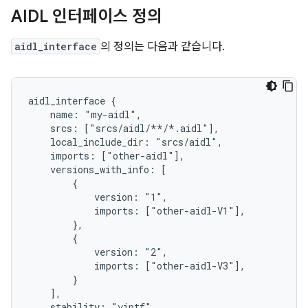
AIDL 인터페이스 정의
aidl_interface
의 정의는 다음과 같습니다.
aidl_interface {

    name: "my-aidl",

    srcs: ["srcs/aidl/**/*.aidl"],

    local_include_dir: "srcs/aidl",

    imports: ["other-aidl"],

    versions_with_info: [

        {

            version: "1",

            imports: ["other-aidl-V1"],

        },

        {

            version: "2",

            imports: ["other-aidl-V3"],

        }

    ],

    stability: "vintf",
