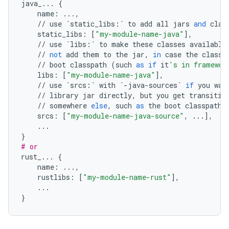
java_
...
{
name
:
...
,
//
use
`
static_libs
:
`
to
add
all
jars
and
clas
static_libs
:
[
"my-module-name-java"
],
//
use
`
libs
:
`
to
make
these
classes
available
//
not
add
them
to
the
jar
,
in
case
the
classe
//
boot
classpath
(
such
as
if
it
's in framewor
libs
:
[
"my-module-name-java"
],
//
use
`
srcs
:
`
with
`
-
java
-
sources
`
if
you
wan
//
library
jar
directly
,
but
you
get
transitiv
//
somewhere
else
,
such
as
the
boot
classpath
srcs
:
[
"my-module-name-java-source"
,
...
],
...
}
# or
rust_
...
{
name
:
...
,
rustlibs
:
[
"my-module-name-rust"
],
...
}