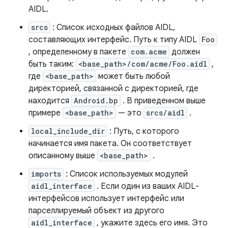
AIDL.
srcs
: Список исходных файлов AIDL,
составляющих интерфейс. Путь к типу AIDL
Foo
, определенному в пакете
com.acme
должен
быть таким:
<base_path>/com/acme/Foo.aidl
,
где
<base_path>
может быть любой
директорией, связанной с директорией, где
находится
Android.bp
. В приведенном выше
примере
<base_path>
— это
srcs/aidl
.
local_include_dir
: Путь, с которого
начинается имя пакета. Он соответствует
описанному выше
<base_path>
.
imports
: Список используемых модулей
aidl_interface
. Если один из ваших AIDL-
интерфейсов использует интерфейс или
парселлируемый объект из другого
aidl_interface
, укажите здесь его имя. Это