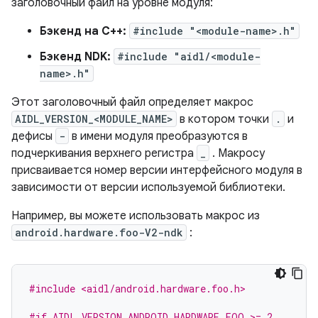
заголовочный файл на уровне модуля:
Бэкенд на C++:
#include "<module-name>.h"
Бэкенд NDK:
#include "aidl/<module-
name>.h"
Этот заголовочный файл определяет макрос
AIDL_VERSION_<MODULE_NAME>
в котором точки
.
и
дефисы
-
в имени модуля преобразуются в
подчеркивания верхнего регистра
_
. Макросу
присваивается номер версии интерфейсного модуля в
зависимости от версии используемой библиотеки.
Например, вы можете использовать макрос из
android.hardware.foo-V2-ndk
:
#include <aidl/android.hardware.foo.h>
#if AIDL_VERSION_ANDROID_HARDWARE_FOO >= 2