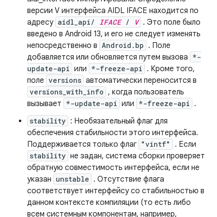
версии V интерфейса AIDL IFACE находится по
адресу
aidl_api/
IFACE
/
V
. Это поле было
введено в Android 13, и его не следует изменять
непосредственно в
Android.bp
. Поле
добавляется или обновляется путем вызова
*-
update-api
или
*-freeze-api
. Кроме того,
поле
versions
автоматически переносится в
versions_with_info
, когда пользователь
вызывает
*-update-api
или
*-freeze-api
.
stability
: Необязательный флаг для
обеспечения стабильности этого интерфейса.
Поддерживается только флаг
"vintf"
. Если
stability
не задан, система сборки проверяет
обратную совместимость интерфейса, если не
указан
unstable
. Отсутствие флага
соответствует интерфейсу со стабильностью в
данном контексте компиляции (то есть либо
всем системным компонентам, например,