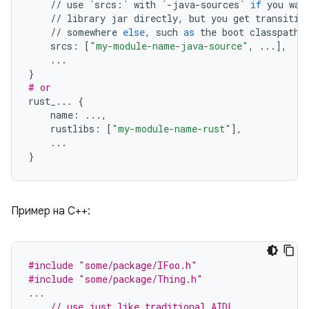
//
use
`
srcs
:
`
with
`
-
java
-
sources
`
if
you
wan
//
library
jar
directly
,
but
you
get
transitiv
//
somewhere
else
,
such
as
the
boot
classpath
srcs
:
[
"my-module-name-java-source"
,
...
],
...
}
# or
rust_
...
{
name
:
...
,
rustlibs
:
[
"my-module-name-rust"
],
...
}
Пример на C++:
#include
"some/package/IFoo.h"
#include
"some/package/Thing.h"
...
// use just like traditional AIDL