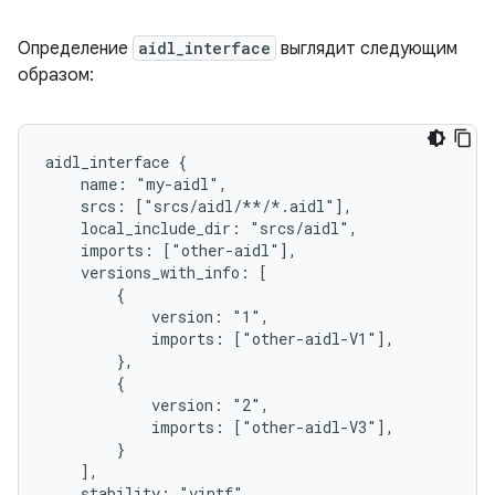
Определение
aidl_interface
выглядит следующим
образом:
aidl_interface {

    name: "my-aidl",

    srcs: ["srcs/aidl/**/*.aidl"],

    local_include_dir: "srcs/aidl",

    imports: ["other-aidl"],

    versions_with_info: [

        {

            version: "1",

            imports: ["other-aidl-V1"],

        },

        {

            version: "2",

            imports: ["other-aidl-V3"],

        }

    ],

    stability: "vintf",
