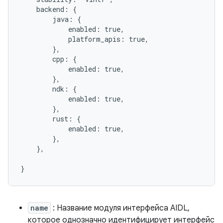
    backend: {

        java: {

            enabled: true,

            platform_apis: true,

        },

        cpp: {

            enabled: true,

        },

        ndk: {

            enabled: true,

        },

        rust: {

            enabled: true,

        },

    },

name
: Название модуля интерфейса AIDL,
которое однозначно идентифицирует интерфейс