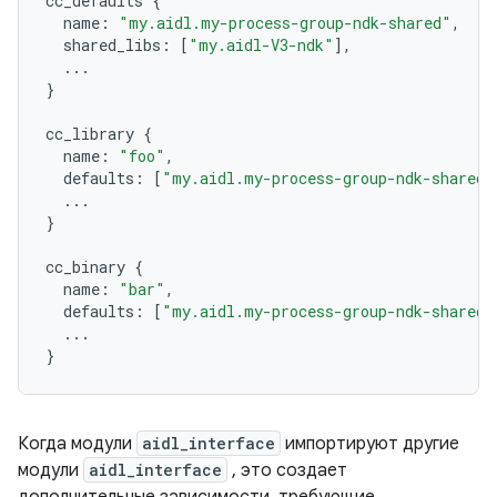
cc_defaults
{
name
:
"my.aidl.my-process-group-ndk-shared"
,
shared_libs
:
[
"my.aidl-V3-ndk"
],
...
}
cc_library
{
name
:
"foo"
,
defaults
:
[
"my.aidl.my-process-group-ndk-shared"
...
}
cc_binary
{
name
:
"bar"
,
defaults
:
[
"my.aidl.my-process-group-ndk-shared"
...
}
Когда модули
aidl_interface
импортируют другие
модули
aidl_interface
, это создает