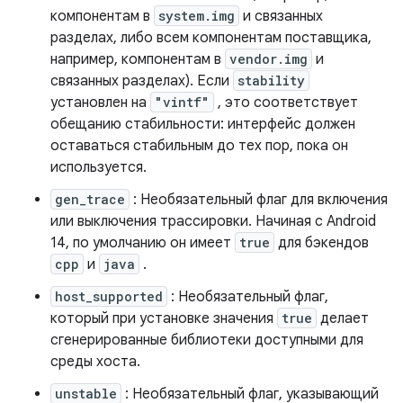
компонентам в
system.img
и связанных
разделах, либо всем компонентам поставщика,
например, компонентам в
vendor.img
и
связанных разделах). Если
stability
установлен на
"vintf"
, это соответствует
обещанию стабильности: интерфейс должен
оставаться стабильным до тех пор, пока он
используется.
gen_trace
: Необязательный флаг для включения
или выключения трассировки. Начиная с Android
14, по умолчанию он имеет
true
для бэкендов
cpp
и
java
.
host_supported
: Необязательный флаг,
который при установке значения
true
делает
сгенерированные библиотеки доступными для
среды хоста.
unstable
: Необязательный флаг, указывающий