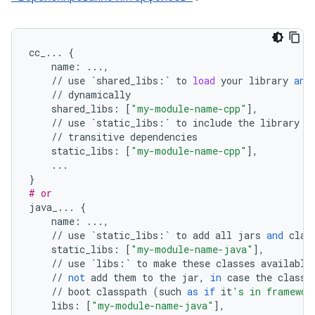
cc_
...
{
name
:
...
,
//
use
`
shared_libs
:
`
to
load
your
library
and
//
dynamically
shared_libs
:
[
"my-module-name-cpp"
],
//
use
`
static_libs
:
`
to
include
the
library
i
//
transitive
dependencies
static_libs
:
[
"my-module-name-cpp"
],
...
}
# or
java_
...
{
name
:
...
,
//
use
`
static_libs
:
`
to
add
all
jars
and
clas
static_libs
:
[
"my-module-name-java"
],
//
use
`
libs
:
`
to
make
these
classes
available
//
not
add
them
to
the
jar
,
in
case
the
classe
//
boot
classpath
(
such
as
if
it
's in framewor
libs
:
[
"my-module-name-java"
],