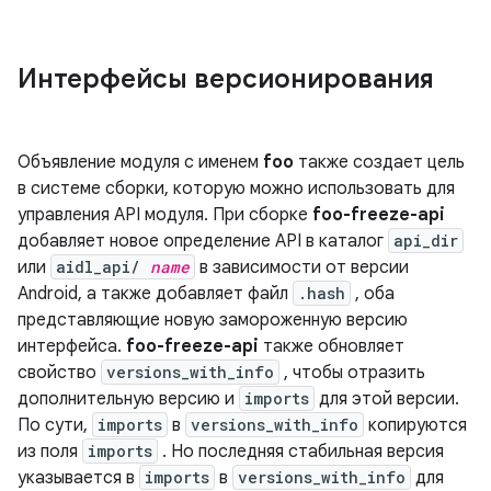
Интерфейсы версионирования
Объявление модуля с именем
foo
также создает цель
в системе сборки, которую можно использовать для
управления API модуля. При сборке
foo-freeze-api
добавляет новое определение API в каталог
api_dir
или
aidl_api/
name
в зависимости от версии
Android, а также добавляет файл
.hash
, оба
представляющие новую замороженную версию
интерфейса.
foo-freeze-api
также обновляет
свойство
versions_with_info
, чтобы отразить
дополнительную версию и
imports
для этой версии.
По сути,
imports
в
versions_with_info
копируются
из поля
imports
. Но последняя стабильная версия
указывается в
imports
в
versions_with_info
для