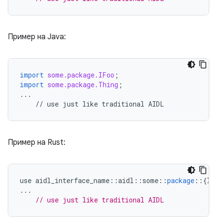
Пример на Java:
import
some.package.IFoo
;
import
some.package.Thing
;
...
//
use
just
like
traditional
AIDL
Пример на Rust:
use
aidl_interface_name
::
aidl
::
some
::
package
::
{
IF
...
// use just like traditional AIDL