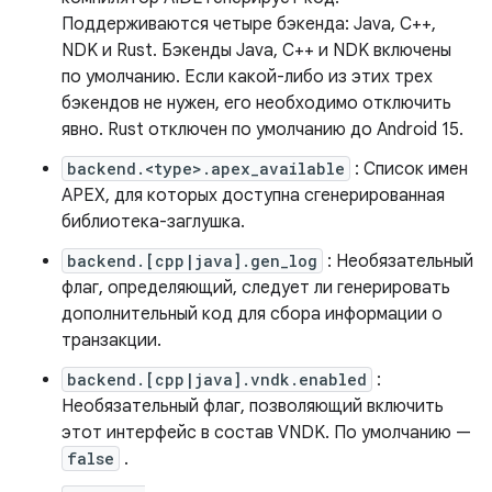
Поддерживаются четыре бэкенда: Java, C++,
NDK и Rust. Бэкенды Java, C++ и NDK включены
по умолчанию. Если какой-либо из этих трех
бэкендов не нужен, его необходимо отключить
явно. Rust отключен по умолчанию до Android 15.
backend.<type>.apex_available
: Список имен
APEX, для которых доступна сгенерированная
библиотека-заглушка.
backend.[cpp|java].gen_log
: Необязательный
флаг, определяющий, следует ли генерировать
дополнительный код для сбора информации о
транзакции.
backend.[cpp|java].vndk.enabled
:
Необязательный флаг, позволяющий включить
этот интерфейс в состав VNDK. По умолчанию —
false
.