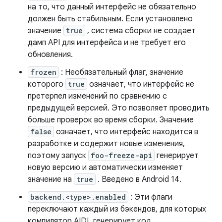
на то, что данный интерфейс не обязательно
должен быть стабильным. Если установлено
значение
true
, система сборки не создает
дамп API для интерфейса и не требует его
обновления.
frozen
: Необязательный флаг, значение
которого
true
означает, что интерфейс не
претерпел изменений по сравнению с
предыдущей версией. Это позволяет проводить
больше проверок во время сборки. Значение
false
означает, что интерфейс находится в
разработке и содержит новые изменения,
поэтому запуск
foo-freeze-api
генерирует
новую версию и автоматически изменяет
значение на
true
. Введено в Android 14.
backend.<type>.enabled
: Эти флаги
переключают каждый из бэкендов, для которых
компилятор AIDL генерирует код.