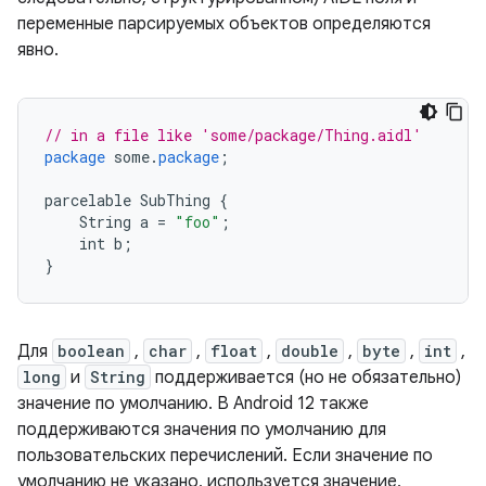
переменные парсируемых объектов определяются
явно.
// in a file like 'some/package/Thing.aidl'
package
some
.
package
;
parcelable
SubThing
{
String
a
=
"foo"
;
int
b
;
}
Для
boolean
,
char
,
float
,
double
,
byte
,
int
,
long
и
String
поддерживается (но не обязательно)
значение по умолчанию. В Android 12 также
поддерживаются значения по умолчанию для
пользовательских перечислений. Если значение по
умолчанию не указано, используется значение,