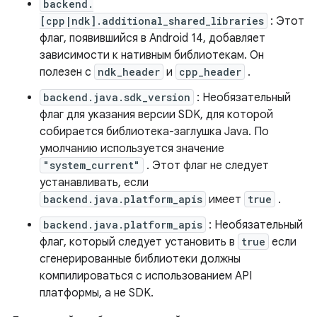
backend.
[cpp|ndk].additional_shared_libraries
: Этот
флаг, появившийся в Android 14, добавляет
зависимости к нативным библиотекам. Он
полезен с
ndk_header
и
cpp_header
.
backend.java.sdk_version
: Необязательный
флаг для указания версии SDK, для которой
собирается библиотека-заглушка Java. По
умолчанию используется значение
"system_current"
. Этот флаг не следует
устанавливать, если
backend.java.platform_apis
имеет
true
.
backend.java.platform_apis
: Необязательный
флаг, который следует установить в
true
если
сгенерированные библиотеки должны
компилироваться с использованием API
платформы, а не SDK.