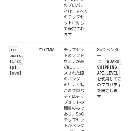
のプロパテ
ィは、すべて
のチップセ
ットに対し
て設定され
ます。
ro
.
YYYYMM
チップセッ
SoC ベンダ
board
.
トのソフト
ー
first
_
BOARD
_
ウェアが最
は、
api
_
SHIPPING
_
初にリリー
level
API
_
LEVEL
スされた際
のベンダー
を使用してこ
API レベル。
のプロパティ
このプロパ
を設定しま
ティはチッ
す。
プセットの
関数のみで
あり、SoC
チップセッ
トがベンダ