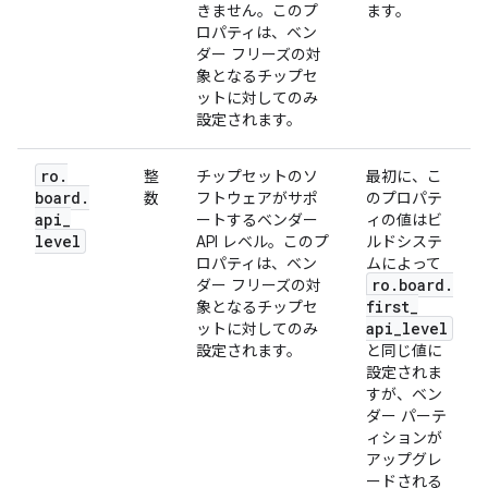
きません。このプ
ます。
ロパティは、ベン
ダー フリーズの対
象となるチップセ
ットに対してのみ
設定されます。
ro
.
整
チップセットのソ
最初に、こ
board
.
数
フトウェアがサポ
のプロパテ
api
_
ートするベンダー
ィの値はビ
level
API レベル。このプ
ルドシステ
ロパティは、ベン
ムによって
ro
.
board
.
ダー フリーズの対
first
_
象となるチップセ
api
_
level
ットに対してのみ
設定されます。
と同じ値に
設定されま
すが、ベン
ダー パーテ
ィションが
アップグレ
ードされる