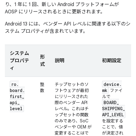
り、1 年に 1 回、新しい Android プラットフォームが
AOSP にリリースされるときに更新されます。
Android 13 には、ベンダー API レベルに関連する以下のシ
ステム プロパティが含まれています。
システム
形
プロパテ
説明
初期設定
式
ィ
ro
.
device
.
整
チップセットのソ
board
.
mk
数
フトウェアが最初
ファイ
first
_
にリリースされた
ルで
api
_
BOARD
_
際のベンダー API
level
SHIPPING
_
レベル。これはチ
API
_
LEVEL
ップセットの関数
のみであり、SoC
を設定する
ベンダーや OEM が
ことで、値
変更することはで
が決定され