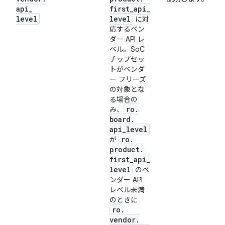
api
_
first
_
api
_
level
level
に対
応するベン
ダー API レ
ベル。SoC
チップセッ
トがベンダ
ー フリーズ
の対象とな
る場合の
ro
.
み、
board
.
api
_
level
ro
.
が
product
.
first
_
api
_
level
のベ
ンダー API
レベル未満
のときに
ro
.
vendor
.