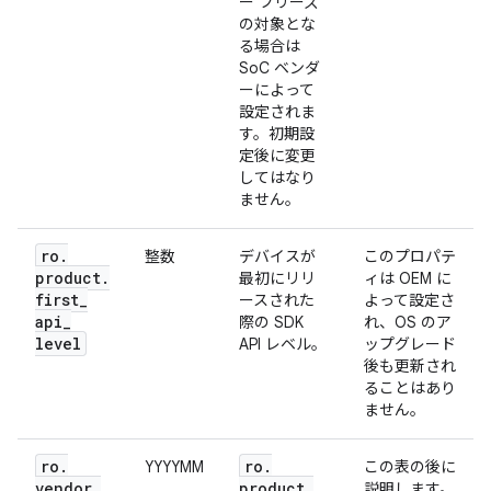
ー フリーズ
の対象とな
る場合は
SoC ベンダ
ーによって
設定されま
す。初期設
定後に変更
してはなり
ません。
ro
.
整数
デバイスが
このプロパテ
product
.
最初にリリ
ィは OEM に
first
_
ースされた
よって設定さ
api
_
際の SDK
れ、OS のア
level
API レベル。
ップグレード
後も更新され
ることはあり
ません。
ro
.
ro
.
YYYYMM
この表の後に
vendor
.
product
.
説明します。