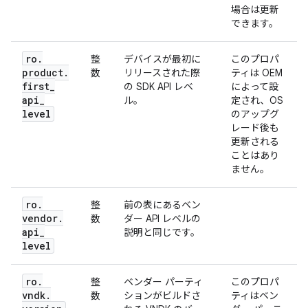
場合は更新
できます。
ro
.
整
デバイスが最初に
このプロパ
product
.
数
リリースされた際
ティは OEM
first
_
の SDK API レベ
によって設
api
_
ル。
定され、OS
level
のアップグ
レード後も
更新される
ことはあり
ません。
ro
.
整
前の表にあるベン
vendor
.
数
ダー API レベルの
api
_
説明と同じです。
level
ro
.
整
ベンダー パーティ
このプロパ
vndk
.
数
ションがビルドさ
ティはベン