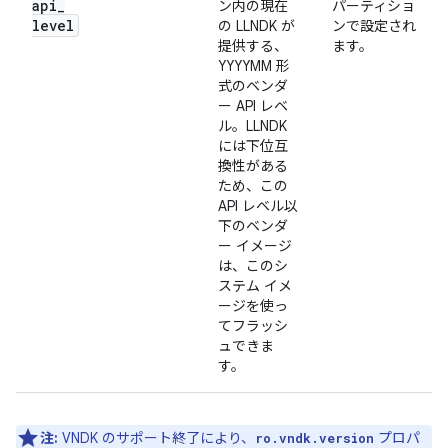
api
_
ン内の現在
パーティショ
level
の LLNDK が
ンで設定され
提供する、
ます。
YYYYMM 形
式のベンダ
ー API レベ
ル。LLNDK
には下位互
換性がある
ため、この
API レベル以
下のベンダ
ー イメージ
は、このシ
ステム イメ
ージを使っ
てフラッシ
ュできま
す。
注:
VNDK のサポート終了により、
プロパ
ro.vndk.version