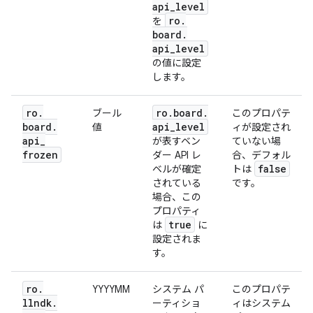
api
_
level
ro
.
を
board
.
api
_
level
の値に設定
します。
ro
.
ro
.
board
.
ブール
このプロパテ
board
.
api
_
level
値
ィが設定され
api
_
が表すベン
ていない場
frozen
ダー API レ
合、デフォル
false
ベルが確定
トは
されている
です。
場合、この
プロパティ
true
は
に
設定されま
す。
ro
.
YYYYMM
システム パ
このプロパテ
llndk
.
ーティショ
ィはシステム