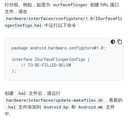
行分组。例如，如需为
surfaceflinger
创建 HAL 接口
文件，请在
hardware/interfaces/configstore/1.0/ISurfaceFli
ngerConfigs.hal
中运行以下命令：
package android.hardware.configstore@1.0;

interface ISurfaceFlingerConfigs {

    // TO-BE-FILLED-BELOW

创建
.hal
文件后，请运行
hardware/interfaces/update-makefiles.sh
，将新的
.hal
文件添加到
Android.bp
和
Android.mk
文件
中。