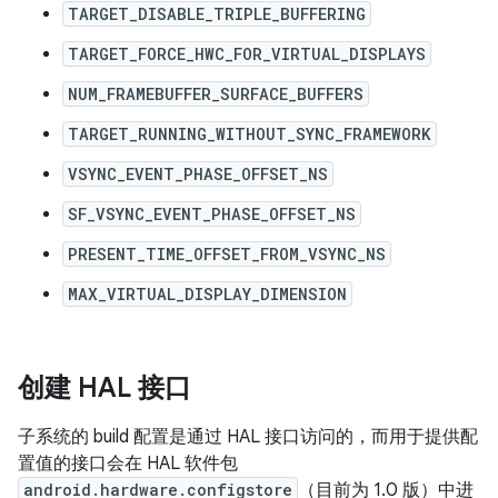
TARGET_DISABLE_TRIPLE_BUFFERING
TARGET_FORCE_HWC_FOR_VIRTUAL_DISPLAYS
NUM_FRAMEBUFFER_SURFACE_BUFFERS
TARGET_RUNNING_WITHOUT_SYNC_FRAMEWORK
VSYNC_EVENT_PHASE_OFFSET_NS
SF_VSYNC_EVENT_PHASE_OFFSET_NS
PRESENT_TIME_OFFSET_FROM_VSYNC_NS
MAX_VIRTUAL_DISPLAY_DIMENSION
创建 HAL 接口
子系统的 build 配置是通过 HAL 接口访问的，而用于提供配
置值的接口会在 HAL 软件包
android.hardware.configstore
（目前为 1.0 版）中进