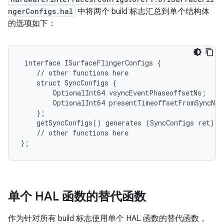
ngerConfigs.hal
中将两个 build 标志汇总到单个结构体
的选项如下：
 interface ISurfaceFlingerConfigs {

    // other functions here

    struct SyncConfigs {

        OptionalInt64 vsyncEventPhaseoffsetNs;

        OptionalInt64 presentTimeoffsetFromSyncNs;

    };

    getSyncConfigs() generates (SyncConfigs ret);

    // other functions here

单个 HAL 函数的替代函数
作为针对所有 build 标志使用单个 HAL 函数的替代函数，