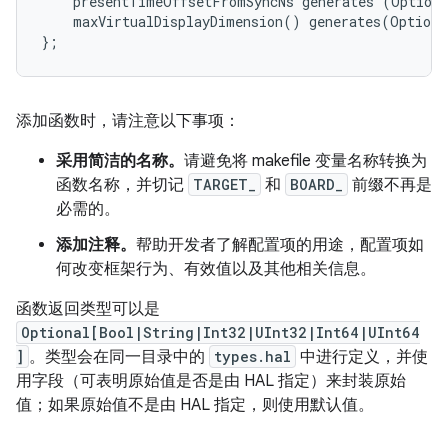
    presentTimeOffsetFromSyncNs generates (Optiona
    maxVirtualDisplayDimension() generates(Optiona
添加函数时，请注意以下事项：
采用简洁的名称。
请避免将 makefile 变量名称转换为
函数名称，并切记
TARGET_
和
BOARD_
前缀不再是
必需的。
添加注释。
帮助开发者了解配置项的用途，配置项如
何改变框架行为、有效值以及其他相关信息。
函数返回类型可以是
Optional[Bool|String|Int32|UInt32|Int64|UInt64
]
。类型会在同一目录中的
types.hal
中进行定义，并使
用字段（可表明原始值是否是由 HAL 指定）来封装原始
值；如果原始值不是由 HAL 指定，则使用默认值。