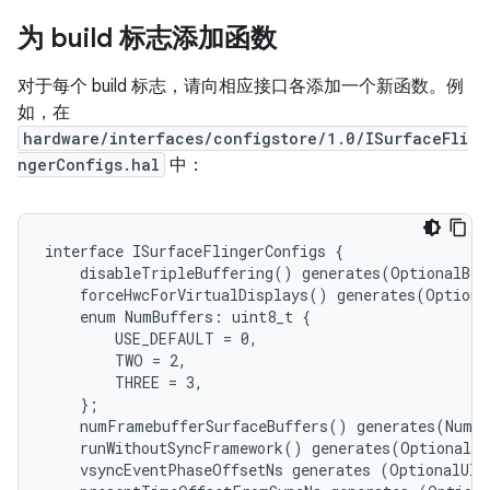
为 build 标志添加函数
对于每个 build 标志，请向相应接口各添加一个新函数。例
如，在
hardware/interfaces/configstore/1.0/ISurfaceFli
ngerConfigs.hal
中：
interface ISurfaceFlingerConfigs {

    disableTripleBuffering() generates(OptionalBoo
    forceHwcForVirtualDisplays() generates(Optiona
    enum NumBuffers: uint8_t {

        USE_DEFAULT = 0,

        TWO = 2,

        THREE = 3,

    };

    numFramebufferSurfaceBuffers() generates(NumBu
    runWithoutSyncFramework() generates(OptionalBo
    vsyncEventPhaseOffsetNs generates (OptionalUInt