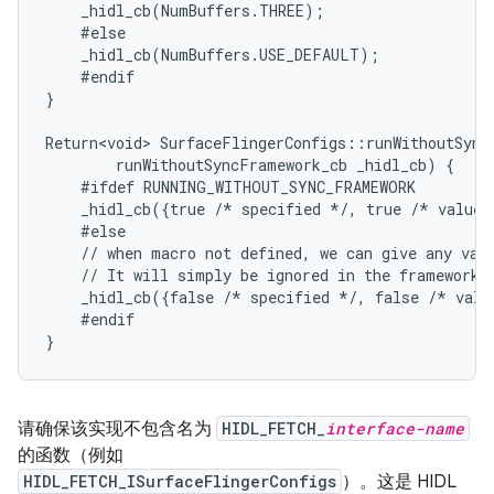
    _hidl_cb(NumBuffers.THREE);

    #else

    _hidl_cb(NumBuffers.USE_DEFAULT);

    #endif

}

Return<void> SurfaceFlingerConfigs::runWithoutSyncF
        runWithoutSyncFramework_cb _hidl_cb) {

    #ifdef RUNNING_WITHOUT_SYNC_FRAMEWORK

    _hidl_cb({true /* specified */, true /* value 
    #else

    // when macro not defined, we can give any valu
    // It will simply be ignored in the framework s
    _hidl_cb({false /* specified */, false /* valu
    #endif

请确保该实现不包含名为
HIDL_FETCH_
interface-name
的函数（例如
HIDL_FETCH_ISurfaceFlingerConfigs
）。这是 HIDL