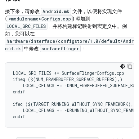
接下来，请修改
Android.mk
文件，以便将实现文件
(
<modulename>Configs.cpp
) 添加到
LOCAL_SRC_FILES
，并将构建标记映射到宏定义中。例
如，您可以在
hardware/interface/configstore/1.0/default/Andr
oid.mk
中修改
surfaceflinger
：
LOCAL_SRC_FILES += SurfaceFlingerConfigs.cpp

ifneq ($(NUM_FRAMEBUFFER_SURFACE_BUFFERS),)

    LOCAL_CFLAGS += -DNUM_FRAMEBUFFER_SURFACE_BUF
endif

ifeq ($(TARGET_RUNNING_WITHOUT_SYNC_FRAMEWORK),tru
    LOCAL_CFLAGS += -DRUNNING_WITHOUT_SYNC_FRAMEWO