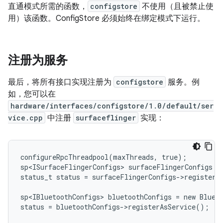
直通模式所需的函数，
configstore
不使用（且被禁止使
用）该函数。ConfigStore 必须始终在绑定模式下运行。
注册为服务
最后，将所有接口实现注册为
configstore
服务。例
如，您可以在
hardware/interfaces/configstore/1.0/default/ser
vice.cpp
中注册
surfaceflinger
实现：
configureRpcThreadpool(maxThreads, true);

sp<ISurfaceFlingerConfigs> surfaceFlingerConfigs = 
status_t status = surfaceFlingerConfigs->registerAs
sp<IBluetoothConfigs> bluetoothConfigs = new Blueto
status = bluetoothConfigs->registerAsService();
