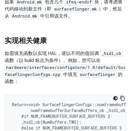
如果
Android.mk
包含几个
ifeq-endif
块，请考虑将
代码移动到新文件（即
surfaceflinger.mk
）中，然后
从
Android.mk
中引用该文件。
实现相关健康
如需填充函数以实现 HAL，请以不同的值回调
_hidl_cb
函数（以 build 标志为条件）。例如，您可以在
hardware/interfaces/configstore/1.0/default/Sur
faceFlingerConfigs.cpp
中填充
surfaceflinger
的
函数：
Return<void> SurfaceFlingerConfigs::numFramebuffer
        numFramebufferSurfaceBuffers_cb _hidl_cb) {
    #if NUM_FRAMEBUFFER_SURFACE_BUFFERS 2

    _hidl_cb(NumBuffers.TWO);

    #else if NUM_FRAMEBUFFER_SURFACE_BUFFERS 3
