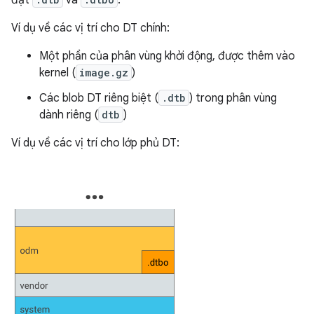
đặt
và
.
Ví dụ về các vị trí cho DT chính:
Một phần của phân vùng khởi động, được thêm vào
kernel (
image.gz
)
Các blob DT riêng biệt (
.dtb
) trong phân vùng
dành riêng (
dtb
)
Ví dụ về các vị trí cho lớp phủ DT: