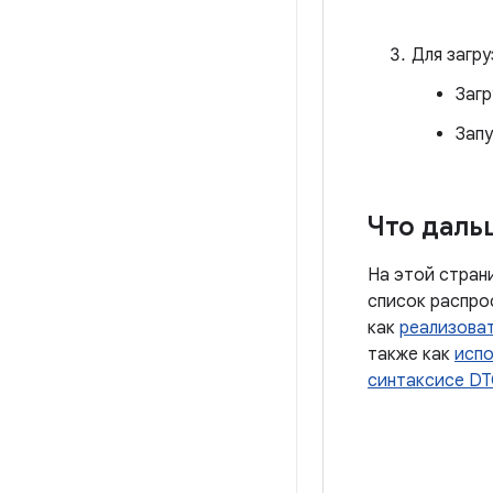
Для загру
Заг
Запу
Что даль
На этой стран
список распрос
как
реализоват
также как
испо
синтаксисе D