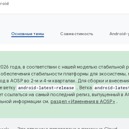
roid
Основные темы
Совместимость
Android-
2026 года, в соответствии с нашей моделью стабильной
я обеспечения стабильности платформы для экосистемы,
од в AOSP во 2-м и 4-м кварталах. Для сборки и внесени
е ветку
android-latest-release
. Ветка
android-lates
ет ссылаться на самый последний релиз, выпущенный в A
льной информации см.
раздел «Изменения в AOSP»
.