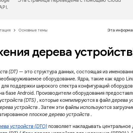
Эта страница переведена с помощью
Cloud
 API
.
тация
Основные темы
Эта информац
ения дерева устройств
ств (DT)
— это структура данных, состоящая из именованны
обнаруживаемое оборудование. Ядра, такие как ядро ​​Linu
 для поддержки широкого спектра конфигураций оборудов
на базе Android. Производители оборудования предостав
устройств (DTS)
, которые компилируются в файл
дерева у
ерева устройств
. Затем эти файлы используются загрузч
атированное
плоское дерево устройств
.
ева устройств (DTO)
позволяет накладывать центральное 