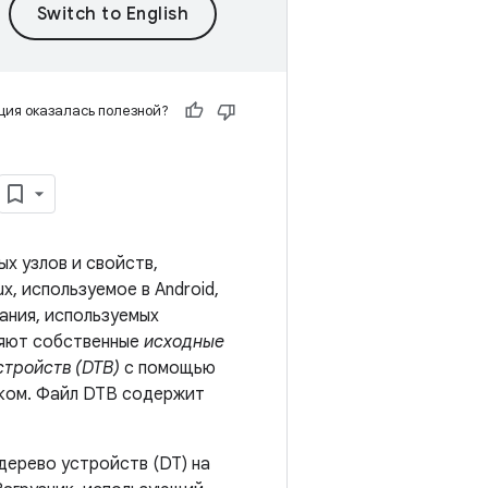
ия оказалась полезной?
х узлов и свойств,
x, используемое в Android,
ания, используемых
ляют собственные
исходные
стройств (DTB)
с помощью
иком. Файл DTB содержит
дерево устройств (DT) на