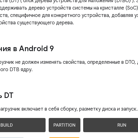
ств (DT) (
блок дерева устройств для наложения (DTBO)
).
ддерживать дерево устройств системы на кристалле (SoC)
тв, специфичное для конкретного устройства, добавляя уз
войства существующего дерева.
ия в Android 9
грузчик не должен изменять свойства, определенные в DTO,
ого DTB ядру.
ь DT
загрузчик включает в себя сборку, разметку диска и запуск.