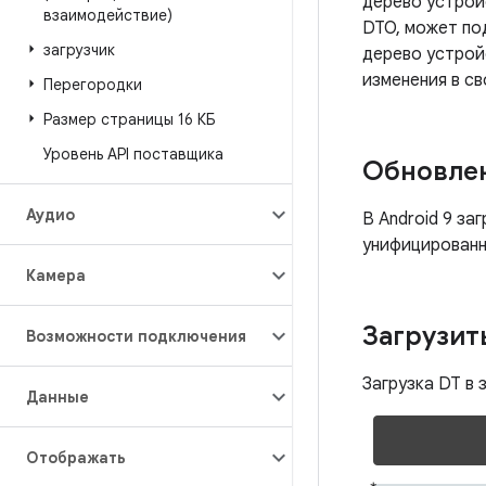
дерево устрой
взаимодействие)
DTO, может по
загрузчик
дерево устройс
изменения в с
Перегородки
Размер страницы 16 КБ
Уровень API поставщика
Обновлен
Аудио
В Android 9 за
унифицированн
Камера
Загрузит
Возможности подключения
Загрузка DT в 
Данные
Отображать