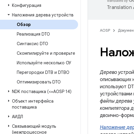
Конфигурация
Translation
Наложения дерева устройств
Обзор
AOSP
Докумен
Реализация DTO
Синтаксис DTO
Налож
Скомпилируйте и проверьте
Используйте несколько ОУ
Дерево устрой
Перегородки DTB и DTBO
описывающих не
Оптимизировать DTO
используют DT
NDK поставщика (<=AOSP 14)
устройствами 
файлы дерева 
Объект интерфейса
поставщика
компилятора д
двоично-форм
АИДЛ
Связывающий модуль
Наложение дер
(межпроцессное