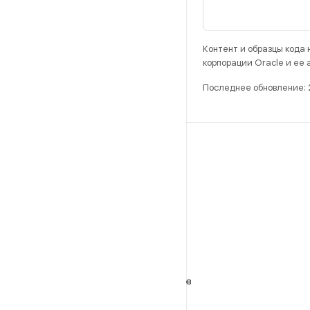
Контент и образцы кода
корпорации Oracle и ее
Последнее обновление: 
РАЗРАБОТКА
Хранилище Android Repository
Требования
Как скачать код
Предпросмотр исполняемых файлов
Заводские образы
Драйверы в виде исполняемых файлов