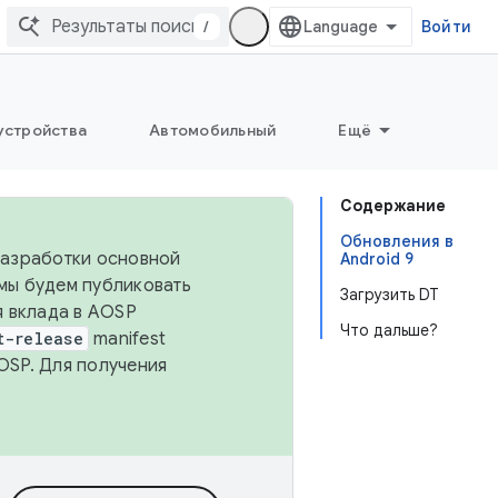
/
Войти
устройства
Автомобильный
Ещё
Содержание
Обновления в
 разработки основной
Android 9
 мы будем публиковать
Загрузить DT
я вклада в AOSP
Что дальше?
t-release
manifest
OSP. Для получения