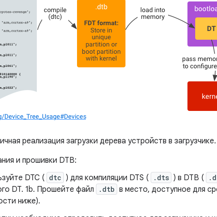
ичная реализация загрузки дерева устройств в загрузчике.
ания и прошивки DTB:
ьзуйте DTC (
dtc
) для компиляции DTS (
.dts
) в DTB (
.d
ого DT. 1b. Прошейте файл
.dtb
в место, доступное для ср
ости ниже).