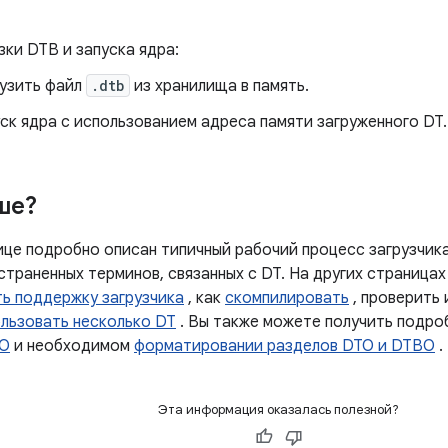
зки DTB и запуска ядра:
рузить файл
.dtb
из хранилища в память.
ск ядра с использованием адреса памяти загруженного DT.
ше?
ице подробно описан типичный рабочий процесс загрузчика
траненных терминов, связанных с DT. На других страницах
ь поддержку загрузчика
, как
скомпилировать
, проверить
льзовать несколько DT
. Вы также можете получить подр
TO
и необходимом
форматировании разделов DTO и DTBO
.
Эта информация оказалась полезной?