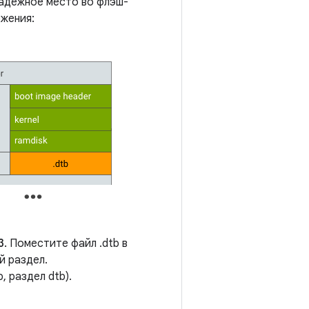
надежное место во флэш-
жения:
3.
Поместите файл .dtb в
й раздел.
, раздел dtb).