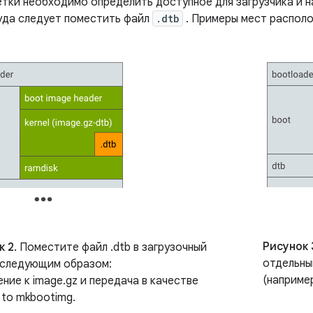
етки необходимо определить доступное для загрузчика и 
куда следует поместить файл
.dtb
. Примеры мест располо
Рисунок 
 2.
Поместите файл .dtb в загрузочный
отдельны
 следующим образом:
(например
ние к image.gz и передача в качестве
" to mkbootimg.