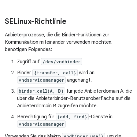
SELinux-Richtlinie
Anbieterprozesse, die die Binder-Funktionen zur
Kommunikation miteinander verwenden möchten,
benötigen Folgendes:
Zugriff auf
/dev/vndbinder
Binder
{transfer, call}
wird an
vndservicemanager
angehängt.
binder_call(A, B)
für jede Anbieterdomain A, die
über die Anbieterbinder-Benutzeroberfläche auf die
Anbieterdomain B zugreifen möchte.
Berechtigung für
{add, find}
-Dienste in
vndservicemanager
Verwenden Sie das Makro
vndbinder_use()
, um die