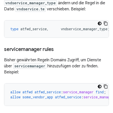
vndservice_manager_type
ändern und die Regel in die
Datei
vndservice.te
verschieben. Beispiel:
type
atfwd_service
,
vndservice_manager_type
;
servicemanager rules
Bisher gewährten Regeln Domains Zugriff, um Dienste
über
servicemanager
hinzuzufügen oder zu finden.
Beispiel:
allow
atfwd
atfwd_service
:
service_manager
find
;
allow
some_vendor_app
atfwd_service
:
service_manage