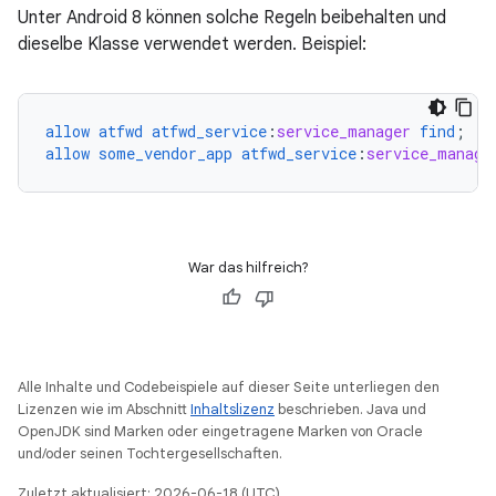
Unter Android 8 können solche Regeln beibehalten und
dieselbe Klasse verwendet werden. Beispiel:
allow
atfwd
atfwd_service
:
service_manager
find
;
allow
some_vendor_app
atfwd_service
:
service_manage
War das hilfreich?
Alle Inhalte und Codebeispiele auf dieser Seite unterliegen den
Lizenzen wie im Abschnitt
Inhaltslizenz
beschrieben. Java und
OpenJDK sind Marken oder eingetragene Marken von Oracle
und/oder seinen Tochtergesellschaften.
Zuletzt aktualisiert: 2026-06-18 (UTC).