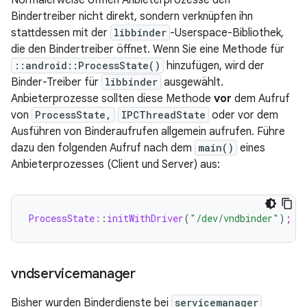
Normalerweise öffnen Anbieterprozesse den
Bindertreiber nicht direkt, sondern verknüpfen ihn
stattdessen mit der
libbinder
-Userspace-Bibliothek,
die den Bindertreiber öffnet. Wenn Sie eine Methode für
::android::ProcessState()
hinzufügen, wird der
Binder-Treiber für
libbinder
ausgewählt.
Anbieterprozesse sollten diese Methode
vor
dem Aufruf
von
ProcessState,
IPCThreadState
oder vor dem
Ausführen von Binderaufrufen allgemein aufrufen. Führe
dazu den folgenden Aufruf nach dem
main()
eines
Anbieterprozesses (Client und Server) aus:
ProcessState:
:
initWithDriver
(
"/dev/vndbinder"
)
;
vndservicemanager
Bisher wurden Binderdienste bei
servicemanager