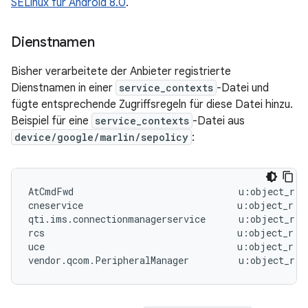
SELinux für Android 8.0
.
Dienstnamen
Bisher verarbeitete der Anbieter registrierte
Dienstnamen in einer
service_contexts
-Datei und
fügte entsprechende Zugriffsregeln für diese Datei hinzu.
Beispiel für eine
service_contexts
-Datei aus
device/google/marlin/sepolicy
:
AtCmdFwd                              u:object_r:at
cneservice                            u:object_r:cn
qti.ims.connectionmanagerservice      u:object_r:i
rcs                                   u:object_r:ra
uce                                   u:object_r:uc