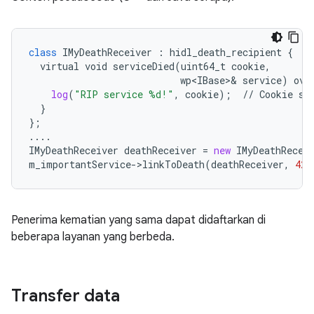
class
IMyDeathReceiver
 : 
hidl_death_recipient
 {

virtual
void
serviceDied
(
uint64_t
cookie
,

wp<IBase>
& 
service
) 
ove
log
(
"RIP service %d!"
, 
cookie
);  // 
Cookie
sh
  }

};

IMyDeathReceiver
deathReceiver
 = 
new
IMyDeathRecei
m_importantService->linkToDeath
(
deathReceiver
, 
42
)
Penerima kematian yang sama dapat didaftarkan di
beberapa layanan yang berbeda.
Transfer data