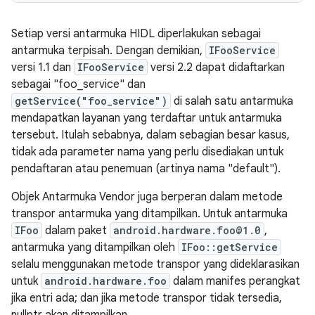
Setiap versi antarmuka HIDL diperlakukan sebagai
antarmuka terpisah. Dengan demikian,
IFooService
versi 1.1 dan
IFooService
versi 2.2 dapat didaftarkan
sebagai "foo_service" dan
getService("foo_service")
di salah satu antarmuka
mendapatkan layanan yang terdaftar untuk antarmuka
tersebut. Itulah sebabnya, dalam sebagian besar kasus,
tidak ada parameter nama yang perlu disediakan untuk
pendaftaran atau penemuan (artinya nama "default").
Objek Antarmuka Vendor juga berperan dalam metode
transpor antarmuka yang ditampilkan. Untuk antarmuka
IFoo
dalam paket
android.hardware.foo@1.0
,
antarmuka yang ditampilkan oleh
IFoo::getService
selalu menggunakan metode transpor yang dideklarasikan
untuk
android.hardware.foo
dalam manifes perangkat
jika entri ada; dan jika metode transpor tidak tersedia,