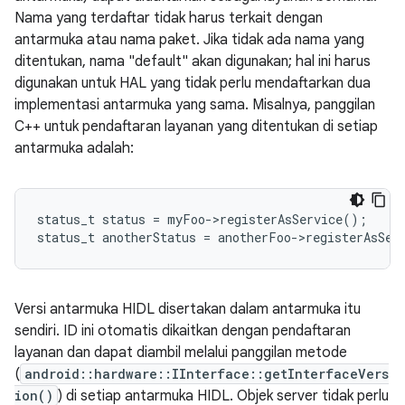
Nama yang terdaftar tidak harus terkait dengan
antarmuka atau nama paket. Jika tidak ada nama yang
ditentukan, nama "default" akan digunakan; hal ini harus
digunakan untuk HAL yang tidak perlu mendaftarkan dua
implementasi antarmuka yang sama. Misalnya, panggilan
C++ untuk pendaftaran layanan yang ditentukan di setiap
antarmuka adalah:
status_t
status
=
myFoo
->
registerAsService
();
status_t
anotherStatus
=
anotherFoo
->
registerAsSer
Versi antarmuka HIDL disertakan dalam antarmuka itu
sendiri. ID ini otomatis dikaitkan dengan pendaftaran
layanan dan dapat diambil melalui panggilan metode
(
android::hardware::IInterface::getInterfaceVers
ion()
) di setiap antarmuka HIDL. Objek server tidak perlu