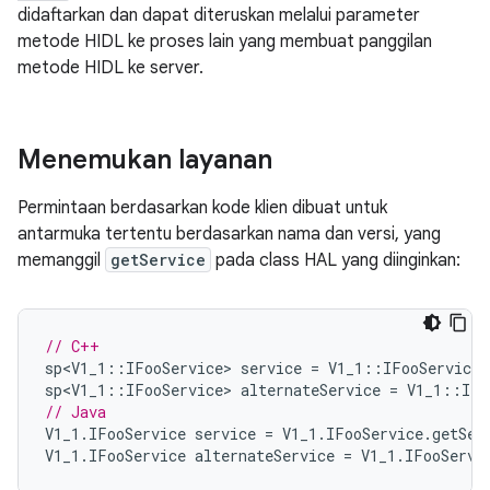
didaftarkan dan dapat diteruskan melalui parameter
metode HIDL ke proses lain yang membuat panggilan
metode HIDL ke server.
Menemukan layanan
Permintaan berdasarkan kode klien dibuat untuk
antarmuka tertentu berdasarkan nama dan versi, yang
memanggil
getService
pada class HAL yang diinginkan:
// C++
sp<V1_1
::
IFooService
>
service
=
V1_1
::
IFooService
:
sp<V1_1
::
IFooService
>
alternateService
=
V1_1
::
IFo
// Java
V1_1
.
IFooService
service
=
V1_1
.
IFooService
.
getSer
V1_1
.
IFooService
alternateService
=
V1_1
.
IFooServi