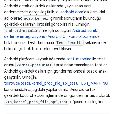
Android ortak çekirdek dallarında yayınlanan yeni
derlemelerde gerçekleştirilir.
ci.android.com
'da kısmi dal
adı olarak
aosp_kernel
girerek sonuçların bulunduğu
çekirdek dallarının listesini görebilirsiniz. Örneğin,
android-mainline
ile ilgili sonuçları
Android sürekli
derleme entegrasyonu (Android CI) kontrol panelinde
bulabilirsiniz. Test durumunu
Test Results
sekmesinde
bulmak için belirli bir derlemeyi tıklayın.
Android platform kaynak ağacında
test-mapping
ile test
grubu
kernel-presubmit
tarafından tanımlanan testler,
Android çekirdek dalları için gönderme öncesi test olarak
çalıştırılır. Örneğin,
test/vts/tests/kernel_proc_file_api_test/TEST_MAPPING
konumundaki aşağıdaki yapılandırma, Android ortak
çekirdek kodu check-in işleminde ön gönderme testi olarak
vts_kernel_proc_file_api_test
öğesini etkinleştirir.