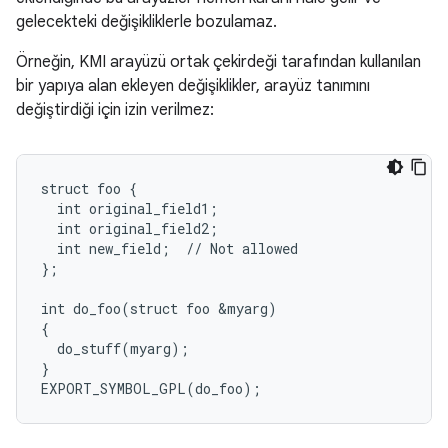
gelecekteki değişikliklerle bozulamaz.
Örneğin, KMI arayüzü ortak çekirdeği tarafından kullanılan
bir yapıya alan ekleyen değişiklikler, arayüz tanımını
değiştirdiği için izin verilmez:
struct foo {

  int original_field1;

  int original_field2;

  int new_field;  // Not allowed

};

int do_foo(struct foo &myarg)

{

  do_stuff(myarg);

}
