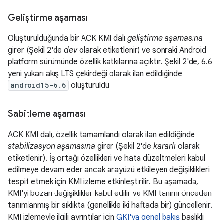
Geliştirme aşaması
Oluşturulduğunda bir ACK KMI dalı
geliştirme aşamasına
girer (Şekil 2'de
dev
olarak etiketlenir) ve sonraki Android
platform sürümünde özellik katkılarına açıktır. Şekil 2'de, 6.6
yeni yukarı akış LTS çekirdeği olarak ilan edildiğinde
android15-6.6
oluşturuldu.
Sabitleme aşaması
ACK KMI dalı, özellik tamamlandı olarak ilan edildiğinde
stabilizasyon aşamasına
girer (Şekil 2'de
kararlı
olarak
etiketlenir). İş ortağı özellikleri ve hata düzeltmeleri kabul
edilmeye devam eder ancak arayüzü etkileyen değişiklikleri
tespit etmek için KMI izleme etkinleştirilir. Bu aşamada,
KMI'yi bozan değişiklikler kabul edilir ve KMI tanımı önceden
tanımlanmış bir sıklıkta (genellikle iki haftada bir) güncellenir.
KMI izlemeyle ilgili ayrıntılar için
GKI'ya genel bakış
başlıklı