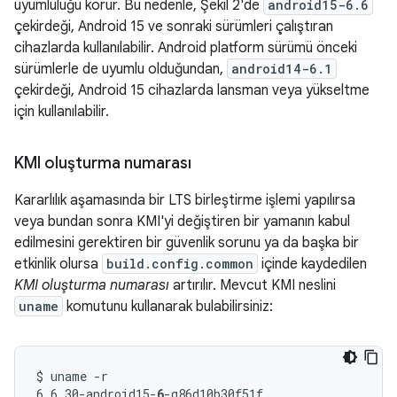
uyumluluğu korur. Bu nedenle, Şekil 2'de
android15-6.6
çekirdeği, Android 15 ve sonraki sürümleri çalıştıran
cihazlarda kullanılabilir. Android platform sürümü önceki
sürümlerle de uyumlu olduğundan,
android14-6.1
çekirdeği, Android 15 cihazlarda lansman veya yükseltme
için kullanılabilir.
KMI oluşturma numarası
Kararlılık aşamasında bir LTS birleştirme işlemi yapılırsa
veya bundan sonra KMI'yi değiştiren bir yamanın kabul
edilmesini gerektiren bir güvenlik sorunu ya da başka bir
etkinlik olursa
build.config.common
içinde kaydedilen
KMI oluşturma numarası
artırılır. Mevcut KMI neslini
uname
komutunu kullanarak bulabilirsiniz:
$ uname -r

6.6.30-android15-
6