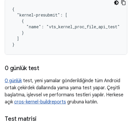
{

  "kernel-presubmit": [

    {

      "name": "vts_kernel_proc_file_api_test"

    }

  ]

0 günlük test
0 günlük
test, yeni yamalar gönderildiğinde tüm Android
ortak çekirdek dallarında yama yama test yapar. Çeşitli
başlatma, işlevsel ve performans testleri yapılır. Herkese
açık
cros-kernel-buildreports
grubuna katılın.
Test matrisi