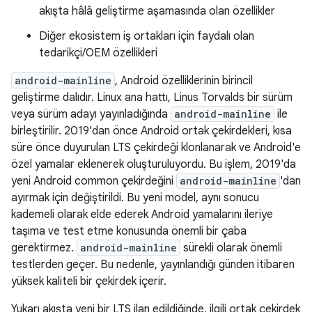
akışta hâlâ geliştirme aşamasında olan özellikler
Diğer ekosistem iş ortakları için faydalı olan
tedarikçi/OEM özellikleri
android-mainline
, Android özelliklerinin birincil
geliştirme dalıdır. Linux ana hattı, Linus Torvalds bir sürüm
veya sürüm adayı yayınladığında
android-mainline
ile
birleştirilir. 2019'dan önce Android ortak çekirdekleri, kısa
süre önce duyurulan LTS çekirdeği klonlanarak ve Android'e
özel yamalar eklenerek oluşturuluyordu. Bu işlem, 2019'da
yeni Android common çekirdeğini
android-mainline
'dan
ayırmak için değiştirildi. Bu yeni model, aynı sonucu
kademeli olarak elde ederek Android yamalarını ileriye
taşıma ve test etme konusunda önemli bir çaba
gerektirmez.
android-mainline
sürekli olarak önemli
testlerden geçer. Bu nedenle, yayınlandığı günden itibaren
yüksek kaliteli bir çekirdek içerir.
Yukarı akışta yeni bir LTS ilan edildiğinde, ilgili ortak çekirdek