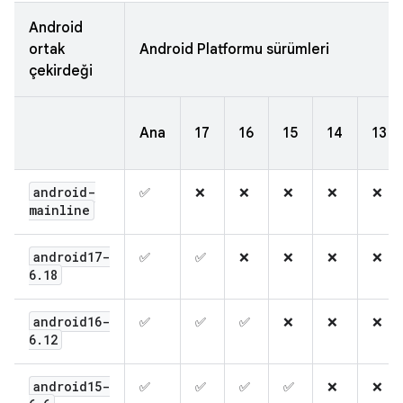
Android
ortak
Android Platformu sürümleri
çekirdeği
Ana
17
16
15
14
13
android-
✅
❌
❌
❌
❌
❌
mainline
android17-
✅
✅
❌
❌
❌
❌
6
.
18
android16-
✅
✅
✅
❌
❌
❌
6
.
12
android15-
✅
✅
✅
✅
❌
❌