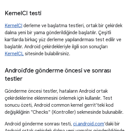
Kernel
CI testi
KernelCI
derleme ve başlatma testleri, ortak bir çekirdek
dalına yeni bir yama gönderildiğinde başlatılır. Çeşitli
kartlarda birkaç yüz derleme yapılandırması test edilir ve
başlatılır. Android çekirdekleriyle ilgili son sonuçları
KernelCL
sitesinde bulabilirsiniz.
Android'de gönderme öncesi ve sonrası
testler
Gönderme öncesi testler, hataların Android ortak
çekirdeklerine eklenmesini önlemek için kullanılır. Test
sonucu özeti, Android common kernel gerrit'teki kod
değişikliğinin "Checks" (Kontroller) sekmesinde bulunabilir.
Android gönderme sonrası testi,
ci.android.com
'daki bir
Android ortak çekirdek dalına yeni yamalar gönderildiğinde