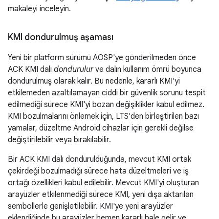
makaleyi inceleyin.
KMI dondurulmuş aşaması
Yeni bir platform sürümü AOSP'ye gönderilmeden önce
ACK KMI dalı
dondurulur
ve dalın kullanım ömrü boyunca
dondurulmuş olarak kalır. Bu nedenle, kararlı KMI'yi
etkilemeden azaltılamayan ciddi bir güvenlik sorunu tespit
edilmediği sürece KMI'yi bozan değişiklikler kabul edilmez.
KMI bozulmalarını önlemek için, LTS'den birleştirilen bazı
yamalar, düzeltme Android cihazlar için gerekli değilse
değiştirilebilir veya bırakılabilir.
Bir ACK KMI dalı dondurulduğunda, mevcut KMI ortak
çekirdeği bozulmadığı sürece hata düzeltmeleri ve iş
ortağı özellikleri kabul edilebilir. Mevcut KMI'yi oluşturan
arayüzler etkilenmediği sürece KMI, yeni dışa aktarılan
sembollerle genişletilebilir. KMI'ye yeni arayüzler
eklendiğinde bu arayüzler hemen kararlı hale gelir ve