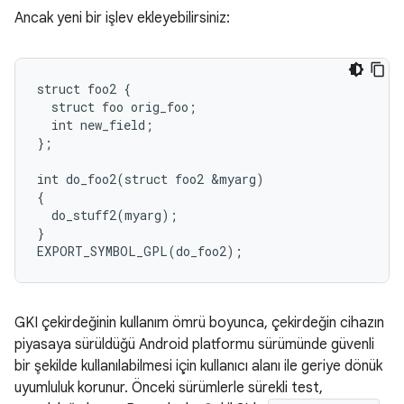
Ancak yeni bir işlev ekleyebilirsiniz:
struct foo2 {

  struct foo orig_foo;

  int new_field;

};

int do_foo2(struct foo2 &myarg)

{

  do_stuff2(myarg);

}

GKI çekirdeğinin kullanım ömrü boyunca, çekirdeğin cihazın
piyasaya sürüldüğü Android platformu sürümünde güvenli
bir şekilde kullanılabilmesi için kullanıcı alanı ile geriye dönük
uyumluluk korunur. Önceki sürümlerle sürekli test,