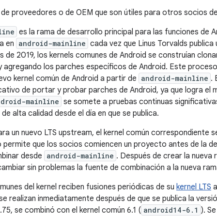
 de proveedores o de OEM que son útiles para otros socios d
line
es la rama de desarrollo principal para las funciones de A
na en
android-mainline
cada vez que Linus Torvalds publica 
s de 2019, los kernels comunes de Android se construían clona
y agregando los parches específicos de Android. Este proces
evo kernel común de Android a partir de
android-mainline
.
icativo de portar y probar parches de Android, ya que logra el
ndroid-mainline
se somete a pruebas continuas significativa
l de alta calidad desde el día en que se publica.
ra un nuevo LTS upstream, el kernel común correspondiente s
o permite que los socios comiencen un proyecto antes de la dec
mbinar desde
android-mainline
. Después de crear la nueva 
ambiar sin problemas la fuente de combinación a la nueva ram
unes del kernel reciben fusiones periódicas de su
kernel LTS
a
e realizan inmediatamente después de que se publica la versió
1.75, se combinó con el kernel común 6.1 (
android14-6.1
). S