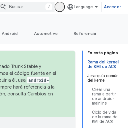
/
Acceder
s Android
Automotive
Referencia
En esta página
Rama del kernel
mado Trunk Stable y
de KMI de ACK
emos el código fuente en el
Jerarquía común
uir a él, usa
android-
del kernel
empre hará referencia a la
Crear una
ión, consulta
Cambios en
rama a partir
de android-
mainline
Ciclo de vida
de la rama de
KMI de ACK