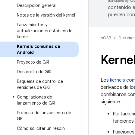
Descripción general
contenido a
pueden cont
Notas de la versión del kernel
Lanzamientos y
actualizaciones estables de
kernel
AOSP
Documen
Kernels comunes de
Android
Kerne
Proyecto de GKI
Desarrollo de GKI
Los
kernels co
Esquema de control de
derivados de lo
versiones de GKI
combinaron con 
Compilaciones de
siguiente:
lanzamiento de GKI
Proceso de lanzamiento de
Portacione
GKI
funciones
Cómo solicitar un respin
Funciones 