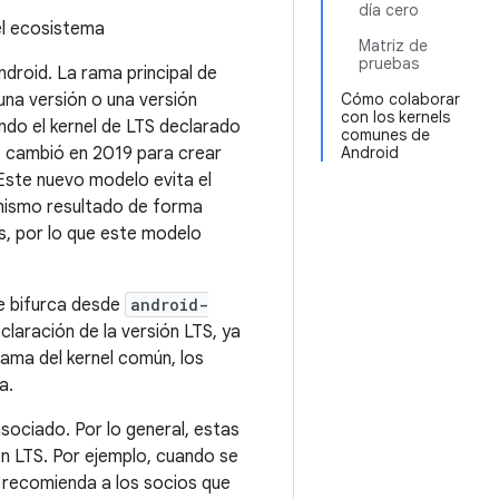
día cero
el ecosistema
Matriz de
pruebas
ndroid. La rama principal de
una versión o una versión
Cómo colaborar
con los kernels
ndo el kernel de LTS declarado
comunes de
o cambió en 2019 para crear
Android
 Este nuevo modelo evita el
 mismo resultado de forma
s, por lo que este modelo
e bifurca desde
android-
laración de la versión LTS, ya
rama del kernel común, los
a.
sociado. Por lo general, estas
n LTS. Por ejemplo, cuando se
e recomienda a los socios que