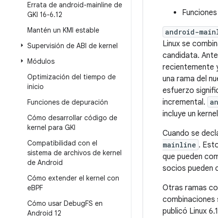
Errata de android-mainline de
Funciones
GKI 16-6
.
12
Mantén un KMI estable
android-main
Linux se combi
Supervisión de ABI de kernel
candidata. Ante
Módulos
recientemente 
Optimización del tiempo de
una rama del nu
inicio
esfuerzo signif
incremental.
a
Funciones de depuración
incluye un kerne
Cómo desarrollar código de
kernel para GKI
Cuando se decla
Compatibilidad con el
mainline
. Est
sistema de archivos de kernel
que pueden co
de Android
socios pueden c
Cómo extender el kernel con
Otras ramas com
e
BPF
combinaciones s
Cómo usar Debug
FS en
publicó Linux 6.
Android 12