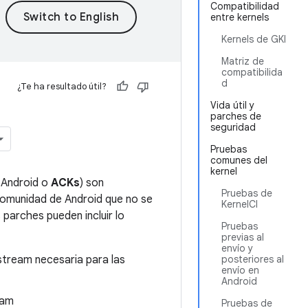
Compatibilidad
entre kernels
Kernels de GKI
Matriz de
compatibilida
d
¿Te ha resultado útil?
Vida útil y
parches de
seguridad
Pruebas
comunes del
kernel
 Android o
ACKs
) son
Pruebas de
comunidad de Android que no se
KernelCI
 parches pueden incluir lo
Pruebas
previas al
envío y
pstream necesaria para las
posteriores al
envío en
Android
eam
Pruebas de