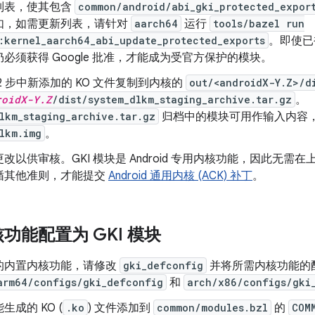
列表，使其包含
common/android/abi_gki_protected_expor
如，如需更新列表，请针对
aarch64
运行
tools/bazel run
:kernel_aarch64_abi_update_protected_exports
。即使已
必须获得 Google 批准，才能成为受官方保护的模块。
2 步中新添加的 KO 文件复制到内核的
out/<androidX-Y.Z>/d
roidX-Y.Z
/dist/system_dlkm_staging_archive.tar.gz
。
lkm_staging_archive.tar.gz
归档中的模块可用作输入内容，以在
lkm.img
。
改以供审核。GKI 模块是 Android 专用内核功能，因此无
循其他准则，才能提交
Android 通用内核 (ACK) 补丁
。
功能配置为 GKI 模块
的内置内核功能，请修改
gki_defconfig
并将所需内核功能的
arm64/configs/gki_defconfig
和
arch/x86/configs/gki
生成的 KO (
.ko
) 文件添加到
common/modules.bzl
的
COM