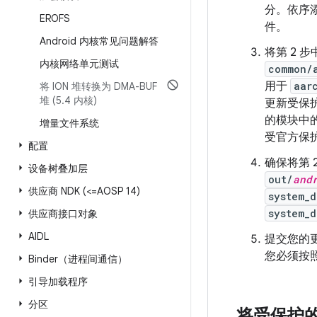
分。依序
EROFS
件。
Android 内核常见问题解答
将第 2 
内核网络单元测试
common/
用于
aar
将 ION 堆转换为 DMA-BUF
堆 (5
.
4 内核)
更新受保
的模块中的
增量文件系统
受官方保
配置
确保将第 
设备树叠加层
out/
and
供应商 NDK (<=AOSP 14)
system_d
system_d
供应商接口对象
AIDL
提交您的更
您必须按
Binder（进程间通信）
引导加载程序
分区
将受保护的