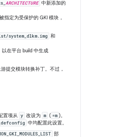
ts_
ARCHITECTURE
中新添加的
被指定为受保护的 GKI 模块，
ist/system_dlkm.img
和
平台 build 中生成
需在上游提交模块转换补丁。不过，
配置项从
y
改设为
m
(
=m
)。
_defconfig
中均配置此设置。
MON_GKI_MODULES_LIST
部