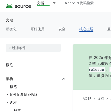
文档
Android 代码搜索
文档
新变化
开始使用
安全
核心主题
兼
自 202
2 季度和第
概览
release
。
情，请参阅
架构
概览
硬件抽象层 (HAL)
AOSP
文档
内核
概览