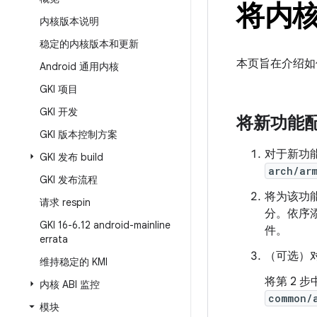
将内核
内核版本说明
稳定的内核版本和更新
本页旨在介绍如
Android 通用内核
GKI 项目
GKI 开发
将新功能配
GKI 版本控制方案
对于新功
GKI 发布 build
arch/ar
GKI 发布流程
将为该功能
请求 respin
分。依序
GKI 16-6
.
12 android-mainline
件。
errata
（可选）对
维持稳定的 KMI
将第 2 
内核 ABI 监控
common/
模块