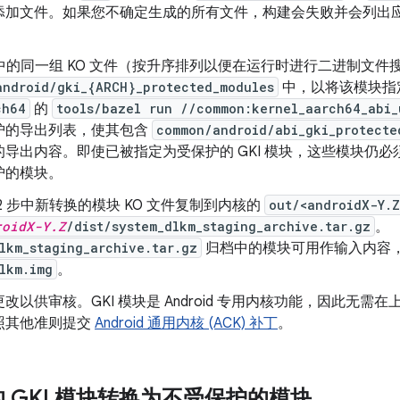
添加文件。如果您不确定生成的所有文件，构建会失败并会列出应向
步中的同一组 KO 文件（按升序排列以便在运行时进行二进制文件
android/gki_{ARCH}_protected_modules
中，以将该模块指定
ch64
的
tools/bazel run //common:kernel_aarch64_abi_
护的导出列表，使其包含
common/android/abi_gki_protecte
导出内容。即使已被指定为受保护的 GKI 模块，这些模块仍必须获
护的模块。
2 步中新转换的模块 KO 文件复制到内核的
out/<androidX-Y.Z
roidX-Y.Z
/dist/system_dlkm_staging_archive.tar.gz
。
lkm_staging_archive.tar.gz
归档中的模块可用作输入内容，以在
lkm.img
。
改以供审核。GKI 模块是 Android 专用内核功能，因此无
照其他准则提交
Android 通用内核 (ACK) 补丁
。
 GKI 模块转换为不受保护的模块