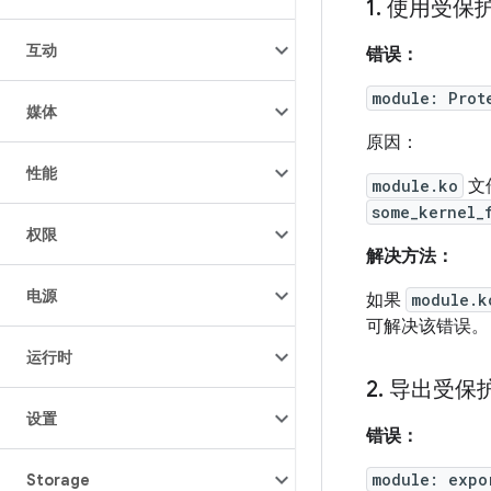
1
.
使用受保
互动
错误：
module: Prot
媒体
原因：
性能
module.ko
文
some_kernel_
权限
解决方法：
电源
如果
module.k
可解决该错误。 
运行时
2
.
导出受保
设置
错误：
module: expo
Storage