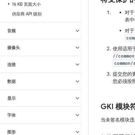
16 KB 页面大小
对于
供应商 API 级别
表中
对于
音频
com
摄像头
使用适用
//common
common/
连接
提交您的更
您必须按
数据
显示
GKI 模
字体
当未签名模块违
图形