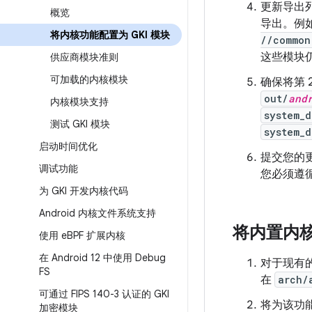
更新导出
概览
导出。例
将内核功能配置为 GKI 模块
//common
这些模块仍
供应商模块准则
可加载的内核模块
确保将第 
out/
and
内核模块支持
system_d
测试 GKI 模块
system_d
启动时间优化
提交您的更
调试功能
您必须遵
为 GKI 开发内核代码
Android 内核文件系统支持
将内置内核
使用 e
BPF 扩展内核
在 Android 12 中使用 Debug
对于现有
FS
在
arch/
可通过 FIPS 140-3 认证的 GKI
将为该功能
加密模块