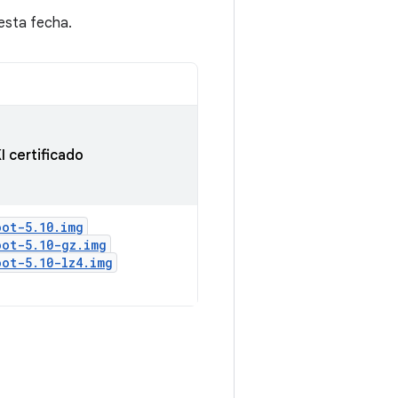
 esta fecha.
I certificado
oot-5
.
10
.
img
oot-5
.
10-gz
.
img
oot-5
.
10-lz4
.
img