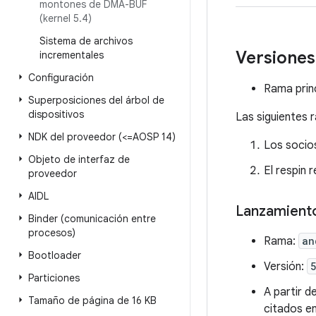
montones de DMA-BUF
(kernel 5
.
4)
Sistema de archivos
Versiones
incrementales
Configuración
Rama prin
Superposiciones del árbol de
dispositivos
Las siguientes 
NDK del proveedor (<=AOSP 14)
Los socios
Objeto de interfaz de
El respin 
proveedor
AIDL
Lanzamiento
Binder (comunicación entre
procesos)
Rama:
an
Bootloader
Versión:
Particiones
A partir d
Tamaño de página de 16 KB
citados en