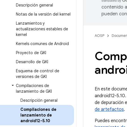
Descripción general
contenido a
pueden cont
Notas de la versión del kernel
Lanzamientos y
actualizaciones estables de
kernel
AOSP
Documen
Kernels comunes de Android
Compi
Proyecto de GKI
Desarrollo de GKI
andro
Esquema de control de
versiones de GKI
Compilaciones de
En este documen
lanzamiento de GKI
android12-5.10.
Descripción general
de depuración en
de artefactos
.
Compilaciones de
lanzamiento de
Puedes encontr
android12-5
.
10