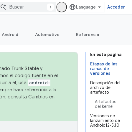
/
Acceder
s Android
Automotive
Referencia
En esta página
Etapas de las
mado Trunk Stable y
ramas de
versiones
emos el código fuente en el
uir a él, usa
android-
Descripción del
archivo de
empre hará referencia a la
artefacto
ión, consulta
Cambios en
Artefactos
del kernel
Versiones de
lanzamiento de
Android12-5.10