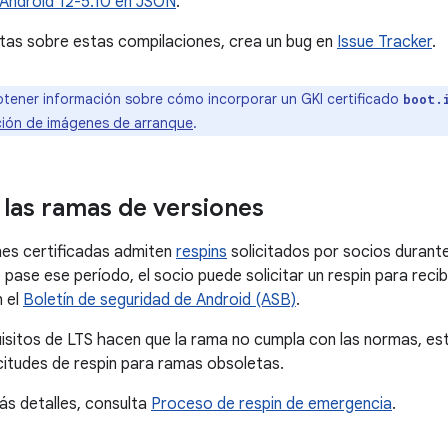
 Android 12-5.10 en JSON
.
ntas sobre estas compilaciones, crea un bug en
Issue Tracker
.
tener información sobre cómo incorporar un GKI certificado
boot.
ción de imágenes de arranque
.
 las ramas de versiones
nes certificadas admiten
respins
solicitados por socios durant
pase ese período, el socio puede solicitar un respin para recib
 el
Boletín de seguridad de Android (ASB)
.
isitos de LTS hacen que la rama no cumpla con las normas, es
citudes de respin para ramas obsoletas.
s detalles, consulta
Proceso de respin de emergencia
.