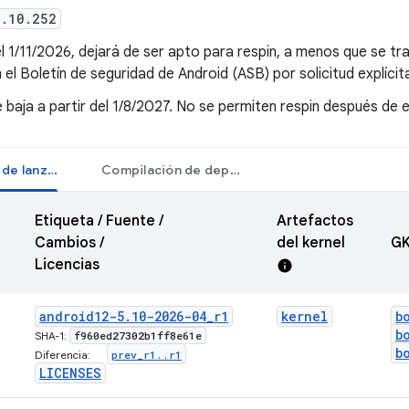
5.10.252
el 1/11/2026, dejará de ser apto para respin, a menos que se t
 el Boletín de seguridad de Android (ASB) por solicitud explícit
 baja a partir del 1/8/2027. No se permiten respin después de 
Compilación de lanzamiento
Compilación de depuración
Etiqueta / Fuente /
Artefactos
Cambios /
del kernel
GK
Licencias
info
android12-5
.
10-2026-04
_
r1
kernel
b
b
f960ed27302b1ff8e61e
SHA-1:
b
prev
_
r1
.
.
r1
Diferencia:
LICENSES