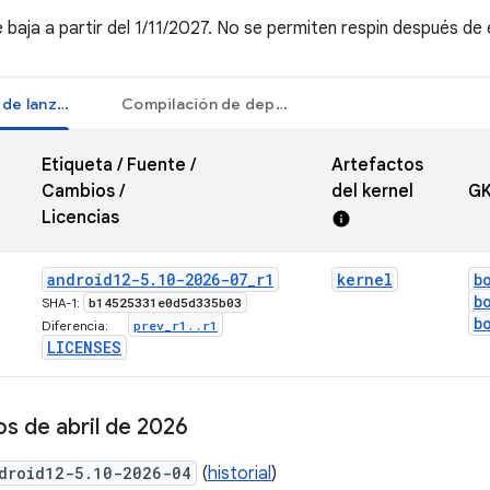
 baja a partir del 1/11/2027. No se permiten respin después de
Compilación de lanzamiento
Compilación de depuración
Etiqueta / Fuente /
Artefactos
Cambios /
del kernel
GK
Licencias
info
android12-5
.
10-2026-07
_
r1
kernel
b
b
b14525331e0d5d335b03
SHA-1:
b
prev
_
r1
.
.
r1
Diferencia:
LICENSES
s de abril de 2026
droid12-5.10-2026-04
(
historial
)