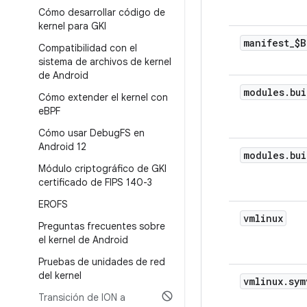
Cómo desarrollar código de
kernel para GKI
manifest
_
$B
Compatibilidad con el
sistema de archivos de kernel
de Android
modules
.
bui
Cómo extender el kernel con
e
BPF
Cómo usar Debug
FS en
Android 12
modules
.
bui
Módulo criptográfico de GKI
certificado de FIPS 140-3
EROFS
vmlinux
Preguntas frecuentes sobre
el kernel de Android
Pruebas de unidades de red
del kernel
vmlinux
.
sym
Transición de ION a