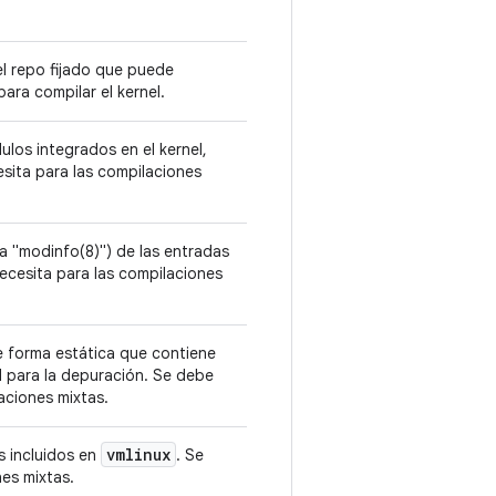
el repo fijado que puede
para compilar el kernel.
ulos integrados en el kernel,
esita para las compilaciones
a "modinfo(8)") de las entradas
necesita para las compilaciones
e forma estática que contiene
il para la depuración. Se debe
aciones mixtas.
vmlinux
s incluidos en
. Se
nes mixtas.