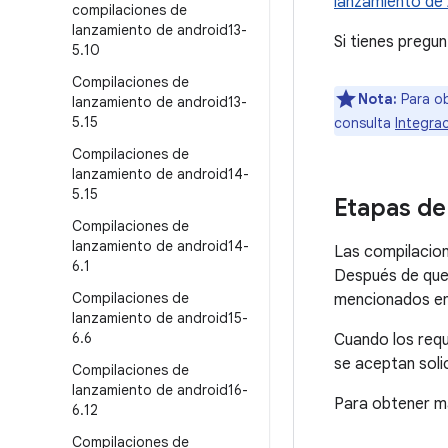
lanzamiento de
compilaciones de
lanzamiento de android13-
Si tienes pregu
5
.
10
Compilaciones de
Nota:
Para ob
lanzamiento de android13-
5
.
15
consulta
Integra
Compilaciones de
lanzamiento de android14-
5
.
15
Etapas de
Compilaciones de
lanzamiento de android14-
Las compilacio
6
.
1
Después de que 
Compilaciones de
mencionados en
lanzamiento de android15-
6
.
6
Cuando los requ
se aceptan soli
Compilaciones de
lanzamiento de android16-
Para obtener má
6
.
12
Compilaciones de