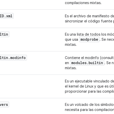
compilaciones mixtas.
ID
.
xml
Es el archivo de manifiesto d
sincronizar el código fuente 
ltin
Es una lista de todos los mód
modprobe
que usa
. Se nec
mixtas.
ltin
.
modinfo
Contiene el modinfo (consult
modules
.
builtin
en
. Se 
mixtas.
Es un ejecutable vinculado d
el kernel de Linux y que es út
proporcionar para las compil
vers
Es un volcado de los símbolo
necesita para las compilacio