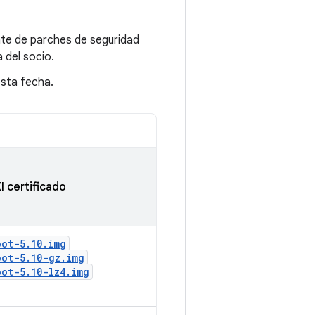
rate de parches de seguridad
a del socio.
esta fecha.
I certificado
oot-5
.
10
.
img
oot-5
.
10-gz
.
img
oot-5
.
10-lz4
.
img