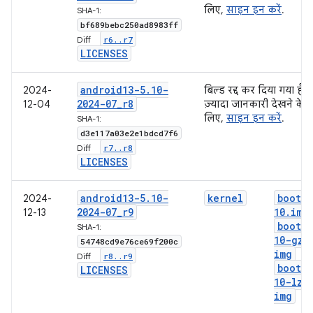
लिए,
साइन इन करें
.
SHA-1:
bf689bebc250ad8983ff
r6
.
.
r7
Diff:
LICENSES
android13-5
.
10-
2024-
बिल्ड रद्द कर दिया गया है.
2024-07
_
r8
12-04
ज़्यादा जानकारी देखने के
लिए,
साइन इन करें
.
SHA-1:
d3e117a03e2e1bdcd7f6
r7
.
.
r8
Diff:
LICENSES
android13-5
.
10-
kernel
boot-5
2024-
2024-07
_
r9
10
.
img
12-13
boot-5
SHA-1:
10-gz
.
54748cd9e76ce69f200c
img
r8
.
.
r9
Diff:
boot-5
LICENSES
10-lz4
img