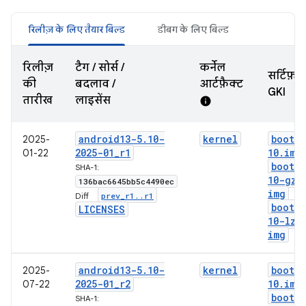
रिलीज़ के लिए तैयार बिल्ड
डीबग के लिए बिल्ड
रिलीज़
टैग / सोर्स /
कर्नेल
सर्टिफ़ा
की
बदलाव /
आर्टफ़ैक्ट
GKI
तारीख
लाइसेंस
info
android13-5
.
10-
kernel
boot-5
2025-
2025-01
_
r1
10
.
img
01-22
boot-5
SHA-1:
10-gz
.
136bac6645bb5c4490ec
img
prev
_
r1
.
.
r1
Diff:
boot-5
LICENSES
10-lz4
img
android13-5
.
10-
kernel
boot-5
2025-
2025-01
_
r2
10
.
img
07-22
boot-5
SHA-1: