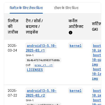
रिलीज़ के लिए तैयार बिल्ड
डीबग के लिए बिल्ड
रिलीज़
टैग / सोर्स /
कर्नेल
सर्टिफ़ा
की
बदलाव /
आर्टफ़ैक्ट
GKI
तारीख
लाइसेंस
info
android13-5
.
10-
kernel
boot-5
2025-
2025-03
_
r1
10
.
img
03-24
boot-5
SHA-1:
10-gz
.
8b4b4f374c8983ffd88b
img
prev
_
r1
.
.
r1
Diff:
boot-5
LICENSES
10-lz4
img
android13-5
.
10-
kernel
boot-5
2025-
2025-03
_
r2
10
.
img
07-22
boot-5
SHA-1:
10-gz
.