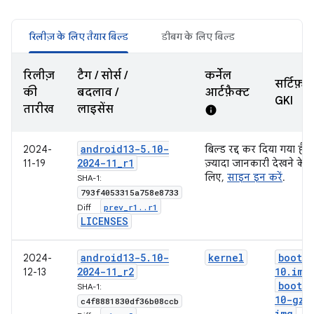
रिलीज़ के लिए तैयार बिल्ड
डीबग के लिए बिल्ड
रिलीज़
टैग / सोर्स /
कर्नेल
सर्टिफ़ा
की
बदलाव /
आर्टफ़ैक्ट
GKI
तारीख
लाइसेंस
info
android13-5
.
10-
2024-
बिल्ड रद्द कर दिया गया है.
2024-11
_
r1
11-19
ज़्यादा जानकारी देखने के
लिए,
साइन इन करें
.
SHA-1:
793f4053315a758e8733
prev
_
r1
.
.
r1
Diff:
LICENSES
android13-5
.
10-
kernel
boot-5
2024-
2024-11
_
r2
10
.
img
12-13
boot-5
SHA-1:
10-gz
.
c4f8881830df36b08ccb
img