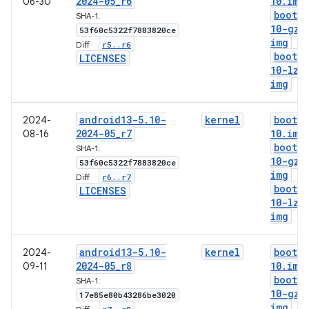
2024-05
_
r6
10
.
img
06-30
boot-5
SHA-1:
10-gz
.
53f60c5322f7883820ce
img
r5
.
.
r6
Diff:
boot-5
LICENSES
10-lz4
img
android13-5
.
10-
kernel
boot-5
2024-
2024-05
_
r7
10
.
img
08-16
boot-5
SHA-1:
10-gz
.
53f60c5322f7883820ce
img
r6
.
.
r7
Diff:
boot-5
LICENSES
10-lz4
img
android13-5
.
10-
kernel
boot-5
2024-
2024-05
_
r8
10
.
img
09-11
boot-5
SHA-1:
10-gz
.
17e85e80b43286be3020
img