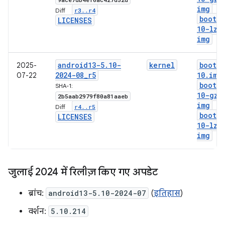
img
r3
.
.
r4
Diff:
boot-5
LICENSES
10-lz4
img
android13-5
.
10-
kernel
boot-5
2025-
2024-08
_
r5
10
.
img
07-22
boot-5
SHA-1:
10-gz
.
2b5aab2979f80a81aaeb
img
r4
.
.
r5
Diff:
boot-5
LICENSES
10-lz4
img
जुलाई 2024 में रिलीज़ किए गए अपडेट
ब्रांच:
android13-5.10-2024-07
(
इतिहास
)
वर्शन:
5.10.214