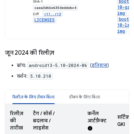
boot-5
SHA-1:
10-gz
.
caea3d66e6354eddebc4
img
r11
.
.
r12
Diff:
boot-5
LICENSES
10-lz4
img
जून 2024 की रिलीज़
ब्रांच:
android13-5.10-2024-06
(
इतिहास
)
वर्शन:
5.10.210
रिलीज़ के लिए तैयार बिल्ड
डीबग के लिए बिल्ड
रिलीज़
टैग / सोर्स /
कर्नेल
सर्टिफ़ा
की
बदलाव /
आर्टफ़ैक्ट
GKI
तारीख
लाइसेंस
info