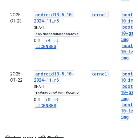
android13-5
.
10-
kernel
boot-5
2025-
2024-11
_
r5
10
.
img
01-23
boot-5
SHA-1:
10-gz
.
d4578ddad068dda83e9a
img
r4
.
.
r5
Diff:
boot-5
LICENSES
10-lz4
img
android13-5
.
10-
kernel
boot-5
2025-
2024-11
_
r6
10
.
img
07-22
boot-5
SHA-1:
10-gz
.
1bfd3970bf7909f65a52
img
r5
.
.
r6
Diff:
boot-5
LICENSES
10-lz4
img