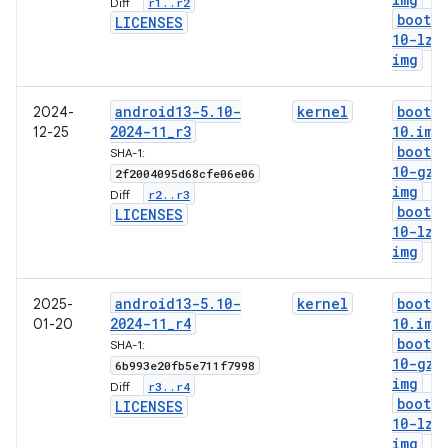
r1
.
.
r2
Diff:
boot-5
LICENSES
10-lz4
img
android13-5
.
10-
kernel
boot-5
2024-
2024-11
_
r3
10
.
img
12-25
boot-5
SHA-1:
10-gz
.
2f2004095d68cfe06e06
img
r2
.
.
r3
Diff:
boot-5
LICENSES
10-lz4
img
android13-5
.
10-
kernel
boot-5
2025-
2024-11
_
r4
10
.
img
01-20
boot-5
SHA-1:
10-gz
.
6b993e20fb5e711f7998
img
r3
.
.
r4
Diff:
boot-5
LICENSES
10-lz4
img