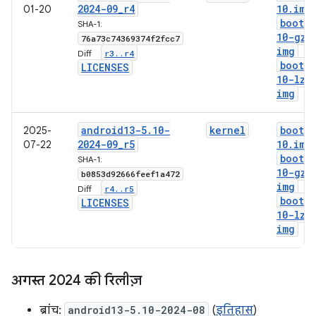
2024-09
_
r4
10
.
img
01-20
boot-5
SHA-1:
10-gz
.
76a73c74369374f2fcc7
img
r3
.
.
r4
Diff:
boot-5
LICENSES
10-lz4
img
android13-5
.
10-
kernel
boot-5
2025-
2024-09
_
r5
10
.
img
07-22
boot-5
SHA-1:
10-gz
.
b0853d92666feef1a472
img
r4
.
.
r5
Diff:
boot-5
LICENSES
10-lz4
img
अगस्त 2024 की रिलीज़
ब्रांच:
android13-5.10-2024-08
(
इतिहास
)