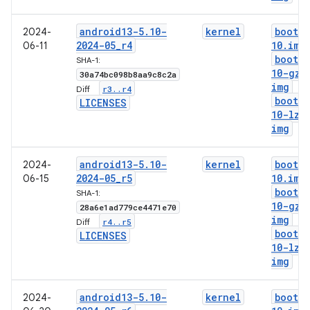
android13-5
.
10-
kernel
boot-5
2024-
2024-05
_
r4
10
.
img
06-11
boot-5
SHA-1:
10-gz
.
30a74bc098b8aa9c8c2a
img
r3
.
.
r4
Diff:
boot-5
LICENSES
10-lz4
img
android13-5
.
10-
kernel
boot-5
2024-
2024-05
_
r5
10
.
img
06-15
boot-5
SHA-1:
10-gz
.
28a6e1ad779ce4471e70
img
r4
.
.
r5
Diff:
boot-5
LICENSES
10-lz4
img
android13-5
.
10-
kernel
boot-5
2024-