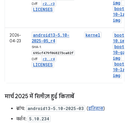
img
r2
.
.
r3
Diff:
boot-5
LICENSES
10-lz4
img
android13-5
.
10-
kernel
boot-5
2026-
2025-05
_
r4
10
.
img
04-23
boot-5
SHA-1:
10-gz
.
695cf479f068273ca02f
img
r3
.
.
r4
Diff:
boot-5
LICENSES
10-lz4
img
मार्च 2025 में रिलीज़ हुई किताबें
ब्रांच:
android13-5.10-2025-03
(
इतिहास
)
वर्शन:
5.10.234