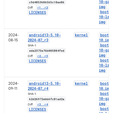
10-gz
.
c9d4853686565c10ae86
img
r1
.
.
r2
Diff:
boot-5
LICENSES
10-lz4
img
android13-5
.
10-
kernel
boot-5
2024-
2024-07
_
r3
10
.
img
08-15
boot-5
SHA-1:
10-gz
.
eda2373a76b005884fed
img
r2
.
.
r3
Diff:
boot-5
LICENSES
10-lz4
img
android13-5
.
10-
kernel
boot-5
2024-
2024-07
_
r4
10
.
img
09-11
boot-5
SHA-1:
10-gz
.
62d26972ebb6fc81ad2a
img
r3
.
.
r4
Diff:
boot-5
LICENSES