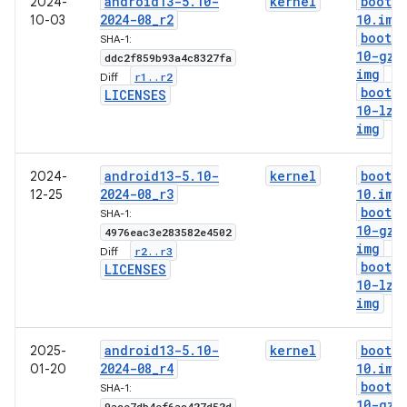
android13-5
.
10-
kernel
boot-5
2024-
2024-08
_
r2
10
.
img
10-03
boot-5
SHA-1:
10-gz
.
ddc2f859b93a4c8327fa
img
r1
.
.
r2
Diff:
boot-5
LICENSES
10-lz4
img
android13-5
.
10-
kernel
boot-5
2024-
2024-08
_
r3
10
.
img
12-25
boot-5
SHA-1:
10-gz
.
4976eac3e283582e4502
img
r2
.
.
r3
Diff:
boot-5
LICENSES
10-lz4
img
android13-5
.
10-
kernel
boot-5
2025-
2024-08
_
r4
10
.
img
01-20
boot-5
SHA-1:
10-gz
.
9ace7db4ef6ac427d52d