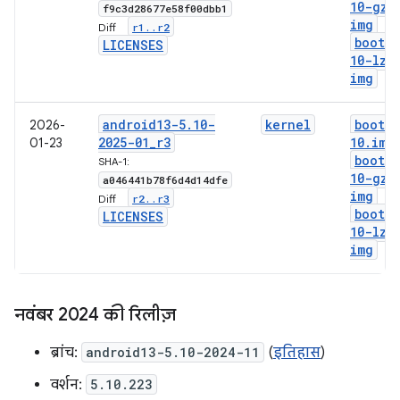
10-gz
.
f9c3d28677e58f00dbb1
img
r1
.
.
r2
Diff:
boot-5
LICENSES
10-lz4
img
android13-5
.
10-
kernel
boot-5
2026-
2025-01
_
r3
10
.
img
01-23
boot-5
SHA-1:
10-gz
.
a046441b78f6d4d14dfe
img
r2
.
.
r3
Diff:
boot-5
LICENSES
10-lz4
img
नवंबर 2024 की रिलीज़
ब्रांच:
android13-5.10-2024-11
(
इतिहास
)
वर्शन:
5.10.223