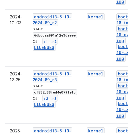
img
android13-5
.
10-
kernel
boot-5
2024-
2024-09
_
r2
10
.
img
10-03
boot-5
SHA-1:
10-gz
.
6dbddaa091a12e3deeee
img
r1
.
.
r2
Diff:
boot-5
LICENSES
10-lz4
img
android13-5
.
10-
kernel
boot-5
2024-
2024-09
_
r3
10
.
img
12-25
boot-5
SHA-1:
10-gz
.
cf582d88fed4e079fe1c
img
r2
.
.
r3
Diff:
boot-5
LICENSES
10-lz4
img
android13-5
.
10-
kernel
boot-5
2025-