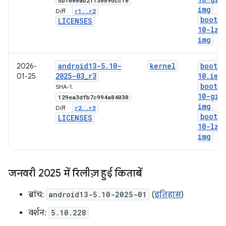
5bf0eeab2ff3089dccfe
img
r1
.
.
r2
Diff:
boot-5
LICENSES
10-lz4
img
android13-5
.
10-
kernel
boot-5
2026-
2025-03
_
r3
10
.
img
01-25
boot-5
SHA-1:
10-gz
.
129ea3dfb7c994a84030
img
r2
.
.
r3
Diff:
boot-5
LICENSES
10-lz4
img
जनवरी 2025 में रिलीज़ हुई किताबें
ब्रांच:
android13-5.10-2025-01
(
इतिहास
)
वर्शन:
5.10.228