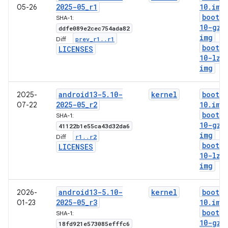
2025-05
_
r1
10
.
img
05-26
boot-5
SHA-1:
10-gz
.
ddfe089e2cec754ada82
img
prev
_
r1
.
.
r1
Diff:
boot-5
LICENSES
10-lz4
img
android13-5
.
10-
kernel
boot-5
2025-
2025-05
_
r2
10
.
img
07-22
boot-5
SHA-1:
10-gz
.
41122b1e55ca43d32da6
img
r1
.
.
r2
Diff:
boot-5
LICENSES
10-lz4
img
android13-5
.
10-
kernel
boot-5
2026-
2025-05
_
r3
10
.
img
01-23
boot-5
SHA-1:
10-gz
.
18fd921e573085efffc6