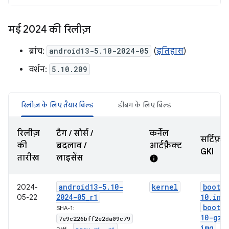
मई 2024 की रिलीज़
ब्रांच:
android13-5.10-2024-05
(
इतिहास
)
वर्शन:
5.10.209
रिलीज़ के लिए तैयार बिल्ड
डीबग के लिए बिल्ड
रिलीज़
टैग / सोर्स /
कर्नेल
सर्टिफ़ा
की
बदलाव /
आर्टफ़ैक्ट
GKI
तारीख
लाइसेंस
info
android13-5
.
10-
kernel
boot-5
2024-
2024-05
_
r1
10
.
img
05-22
boot-5
SHA-1:
10-gz
.
7e9c226bff2e2da09c79
img