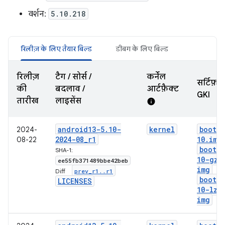
वर्शन:
5.10.218
रिलीज़ के लिए तैयार बिल्ड
डीबग के लिए बिल्ड
रिलीज़
टैग / सोर्स /
कर्नेल
सर्टिफ़ा
की
बदलाव /
आर्टफ़ैक्ट
GKI
तारीख
लाइसेंस
info
android13-5
.
10-
kernel
boot-5
2024-
2024-08
_
r1
10
.
img
08-22
boot-5
SHA-1:
10-gz
.
ee55fb371489bbe42beb
img
prev
_
r1
.
.
r1
Diff:
boot-5
LICENSES
10-lz4
img