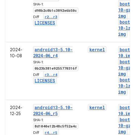
boot-5
SHA-1:
10-gz
.
d98b2c0b1c3892e6b50c
img
r2
.
.
r3
Diff:
boot-5
LICENSES
10-lz4
img
android13-5
.
10-
kernel
boot-5
2024-
2024-06
_
r4
10
.
img
10-08
boot-5
SHA-1:
10-gz
.
0b23b381e9255770316f
img
r3
.
.
r4
Diff:
boot-5
LICENSES
10-lz4
img
android13-5
.
10-
kernel
boot-5
2024-
2024-06
_
r5
10
.
img
12-25
boot-5
SHA-1:
10-gz
.
8d1040e12b48c5f52a4c
img
r4
.
.
r5
Diff: