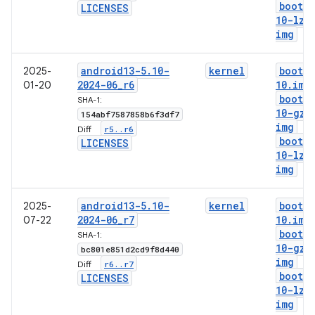
boot-5
LICENSES
10-lz4
img
android13-5
.
10-
kernel
boot-5
2025-
2024-06
_
r6
10
.
img
01-20
boot-5
SHA-1:
10-gz
.
154abf7587858b6f3df7
img
r5
.
.
r6
Diff:
boot-5
LICENSES
10-lz4
img
android13-5
.
10-
kernel
boot-5
2025-
2024-06
_
r7
10
.
img
07-22
boot-5
SHA-1:
10-gz
.
bc801e851d2cd9f8d440
img
r6
.
.
r7
Diff:
boot-5
LICENSES
10-lz4
img