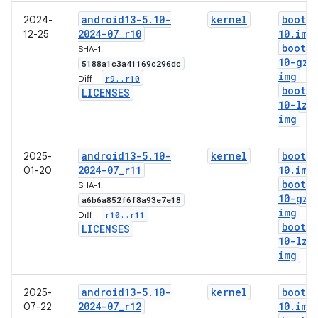
android13-5
.
10-
kernel
boot-5
2024-
2024-07
_
r10
10
.
img
12-25
boot-5
SHA-1:
10-gz
.
5188a1c3a41169c296dc
img
r9
.
.
r10
Diff:
boot-5
LICENSES
10-lz4
img
android13-5
.
10-
kernel
boot-5
2025-
2024-07
_
r11
10
.
img
01-20
boot-5
SHA-1:
10-gz
.
a6b6a852f6f8a93e7e18
img
r10
.
.
r11
Diff:
boot-5
LICENSES
10-lz4
img
android13-5
.
10-
kernel
boot-5
2025-
2024-07
_
r12
10
.
img
07-22