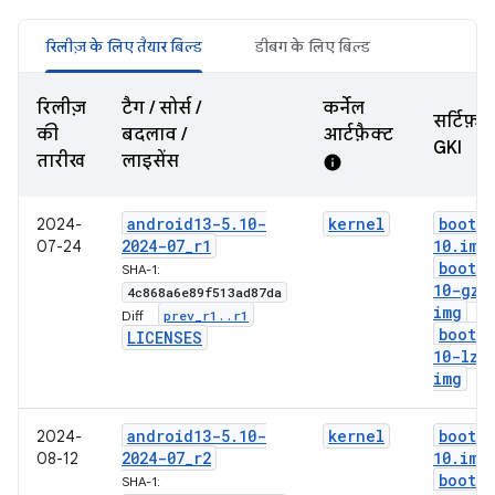
रिलीज़ के लिए तैयार बिल्ड
डीबग के लिए बिल्ड
रिलीज़
टैग / सोर्स /
कर्नेल
सर्टिफ़ा
की
बदलाव /
आर्टफ़ैक्ट
GKI
तारीख
लाइसेंस
info
android13-5
.
10-
kernel
boot-5
2024-
2024-07
_
r1
10
.
img
07-24
boot-5
SHA-1:
10-gz
.
4c868a6e89f513ad87da
img
prev
_
r1
.
.
r1
Diff:
boot-5
LICENSES
10-lz4
img
android13-5
.
10-
kernel
boot-5
2024-
2024-07
_
r2
10
.
img
08-12
boot-5
SHA-1: