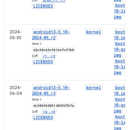
prev
_
r1
.
.
r1
Diff:
boot-5
LICENSES
10-lz4
img
android13-5
.
10-
kernel
boot-5
2024-
2024-05
_
r2
10
.
img
05-30
boot-5
SHA-1:
10-gz
.
d2c58c63c961befc97b8
img
r1
.
.
r2
Diff:
boot-5
LICENSES
10-lz4
img
android13-5
.
10-
kernel
boot-5
2024-
2024-05
_
r3
10
.
img
06-04
boot-5
SHA-1:
10-gz
.
dc58696205140292fbfa
img
r2
.
.
r3
Diff:
boot-5
LICENSES
10-lz4
img