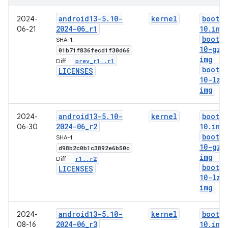
android13-5
.
10-
kernel
boot-5
2024-
2024-06
_
r1
10
.
img
06-21
boot-5
SHA-1:
10-gz
.
01b71f836fecd1f30d66
img
prev
_
r1
.
.
r1
Diff:
boot-5
LICENSES
10-lz4
img
android13-5
.
10-
kernel
boot-5
2024-
2024-06
_
r2
10
.
img
06-30
boot-5
SHA-1:
10-gz
.
d98b2c0b1c3892e6b50c
img
r1
.
.
r2
Diff:
boot-5
LICENSES
10-lz4
img
android13-5
.
10-
kernel
boot-5
2024-
2024-06
_
r3
10
.
img
08-16