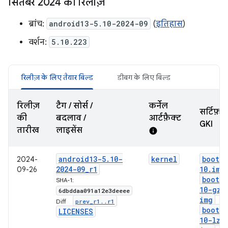
सितंबर 2024 की रिलीज़
ब्रांच:
android13-5.10-2024-09
(
इतिहास
)
वर्शन:
5.10.223
रिलीज़ के लिए तैयार बिल्ड
डीबग के लिए बिल्ड
रिलीज़
टैग / सोर्स /
कर्नेल
सर्टिफ़ा
की
बदलाव /
आर्टफ़ैक्ट
GKI
तारीख
लाइसेंस
info
android13-5
.
10-
kernel
boot-5
2024-
2024-09
_
r1
10
.
img
09-26
boot-5
SHA-1:
10-gz
.
6dbddaa091a12e3deeee
img
prev
_
r1
.
.
r1
Diff:
boot-5
LICENSES
10-lz4