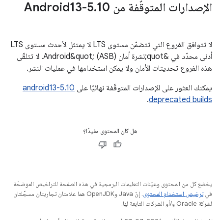
الإصدارات المتوقّفة من Android13-5
10
.
لا تتوافق الفروع التي تتضمّن مستوى LTS لا يمتثل لأحدث مستوى LTS
أدنى محدّد في &quot;نشرة أمان Android&quot; (ASB). لا تتلقّى
هذه الفروع تحديثات الأمان ولا يمكن استخدامها في عمليات النشر.
يمكنك العثور على الإصدارات المتوقّفة نهائيًا على
android13-5.10
.
deprecated builds
هل كان المحتوى مفيدًا؟
يخضع كل من المحتوى وعيّنات التعليمات البرمجية في هذه الصفحة للتراخيص الموضحّة
في
ترخيص استخدام المحتوى
. إنّ Java وOpenJDK هما علامتان تجاريتان مسجَّلتان
لشركة Oracle و/أو الشركات التابعة لها.