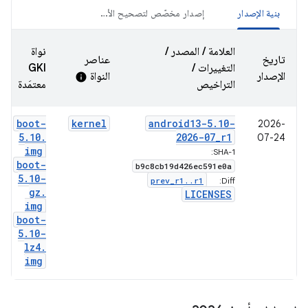
بنية الإصدار
إصدار مخصّص لتصحيح الأخطاء
العلامة / المصدر /
نواة
تاريخ
عناصر
التغييرات /
GKI
الإصدار
النواة
info
التراخيص
معتمَدة
boot-
kernel
android13-5
.
10-
2026-
5
.
10
.
2026-07
_
r1
07-24
img
SHA-1:
boot-
b9c8cb19d426ec591e0a
5
.
10-
prev
_
r1
.
.
r1
Diff:
gz
.
LICENSES
img
boot-
5
.
10-
lz4
.
img