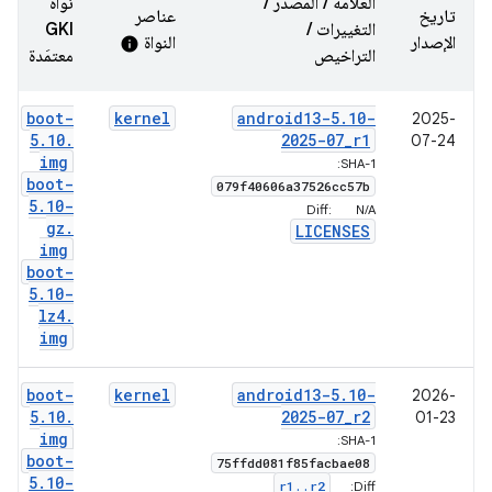
العلامة / المصدر /
نواة
تاريخ
عناصر
التغييرات /
GKI
الإصدار
النواة
info
التراخيص
معتمَدة
boot-
kernel
android13-5
.
10-
2025-
5
.
10
.
2025-07
_
r1
07-24
img
SHA-1:
boot-
079f40606a37526cc57b
5
.
10-
Diff:
N/A
gz
.
LICENSES
img
boot-
5
.
10-
lz4
.
img
boot-
kernel
android13-5
.
10-
2026-
5
.
10
.
2025-07
_
r2
01-23
img
SHA-1:
boot-
75ffdd081f85facbae08
5
.
10-
r1
.
.
r2
Diff: