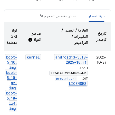
بنية الإصدار
إصدار مخصّص لتصحيح الأخطاء
العلامة / المصدر /
نواة
تاريخ
عناصر
التغييرات /
GKI
الإصدار
النواة
info
التراخيص
معتمَدة
boot-
kernel
android13-5
.
10-
2025-
5
.
10
.
2025-10
_
r1
10-27
img
SHA-1:
boot-
9f7404df22344076e4d6
5
.
10-
prev
_
r1
.
.
r1
Diff:
gz
.
LICENSES
img
boot-
5
.
10-
lz4
.
img