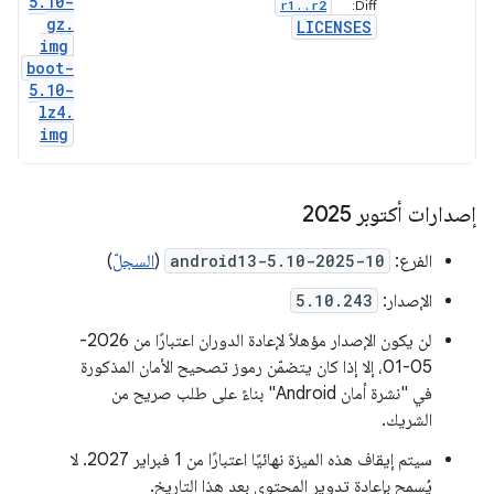
5
.
10-
r1
.
.
r2
Diff:
gz
.
LICENSES
img
boot-
5
.
10-
lz4
.
img
إصدارات أكتوبر 2025
الفرع:
android13-5.10-2025-10
(
السجلّ
)
الإصدار:
5.10.243
لن يكون الإصدار مؤهلاً لإعادة الدوران اعتبارًا من 2026-
05-01، إلا إذا كان يتضمّن رموز تصحيح الأمان المذكورة
في "نشرة أمان Android" بناءً على طلب صريح من
الشريك.
سيتم إيقاف هذه الميزة نهائيًا اعتبارًا من 1 فبراير 2027. لا
يُسمح بإعادة تدوير المحتوى بعد هذا التاريخ.