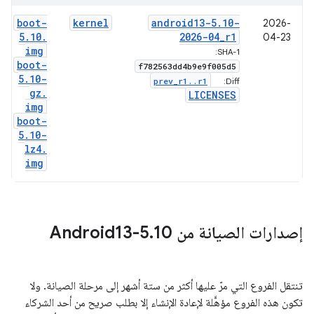
boot-
kernel
android13-5
.
10-
2026-
5
.
10
.
2026-04
_
r1
04-23
img
SHA-1:
boot-
f782563dd4b9e9f005d5
5
.
10-
prev
_
r1
.
.
r1
Diff:
gz
.
LICENSES
img
boot-
5
.
10-
lz4
.
img
إصدارات الصيانة من Android13-5
10
.
تنتقل الفروع التي مرّ عليها أكثر من ستة أشهر إلى مرحلة الصيانة. ولا
تكون هذه الفروع مؤهَّلة لإعادة الإنشاء إلا بطلب صريح من أحد الشركاء