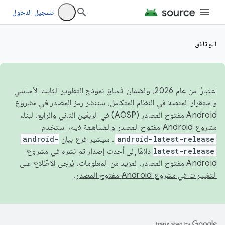
تسجيل الدخول
الوثائق
اعتبارًا من عام 2026، ولضمان اتّساق نموذج التطوير الثابت الأساسي
واستقرار المنصة في النظام المتكامل، سننشر رمز المصدر في مشروع
Android مفتوح المصدر (AOSP) في الربعَين الثاني والرابع. لبناء
مشروع Android مفتوح المصدر والمساهمة فيه، استخدِم
android-latest-release
. سيشير فرع بيان
android-
latest-release
دائمًا إلى أحدث إصدار تم نشره في مشروع
Android مفتوح المصدر. لمزيد من المعلومات، يُرجى الاطّلاع على
التغييرات في مشروع Android مفتوح المصدر
.