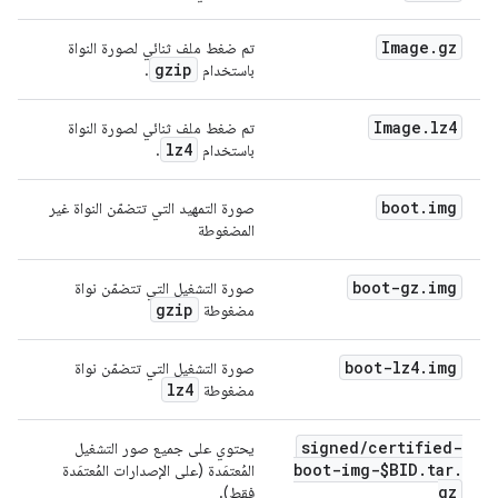
Image
.
gz
تم ضغط ملف ثنائي لصورة النواة
gzip
باستخدام
.
Image
.
lz4
تم ضغط ملف ثنائي لصورة النواة
lz4
باستخدام
.
boot
.
img
صورة التمهيد التي تتضمّن النواة غير
المضغوطة
boot-gz
.
img
صورة التشغيل التي تتضمّن نواة
gzip
مضغوطة
boot-lz4
.
img
صورة التشغيل التي تتضمّن نواة
lz4
مضغوطة
signed
/
certified-
يحتوي على جميع صور التشغيل
boot-img-$BID
.
tar
.
المُعتمَدة (على الإصدارات المُعتمَدة
gz
فقط).