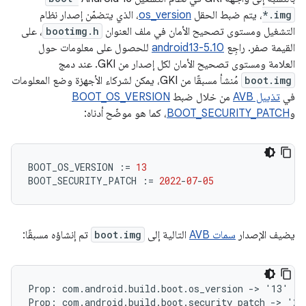
*.img
، يتم ضبط الحقل
os_version
، الذي يتضمّن إصدار نظام
التشغيل ومستوى تصحيح الأمان في ملف العنوان
bootimg.h
، على
القيمة صفر. راجِع
android13-5.10
للحصول على معلومات حول
العلامة ومستوى تصحيح الأمان لكل إصدار من GKI. عند دمج
boot.img
مُنشأ مسبقًا من GKI، يمكن لشركاء الأجهزة وضع المعلومات
في
تذييل AVB
من خلال ضبط
BOOT_OS_VERSION
و
BOOT_SECURITY_PATCH
، كما هو موضّح أدناه:
BOOT_OS_VERSION
:=
13
BOOT_SECURITY_PATCH
:=
2022
-
07
-
05
يضيف الإصدار
سمات AVB
التالية إلى
boot.img
تم إنشاؤه مسبقًا:
Prop: com.android.build.boot.os_version -> '13'
