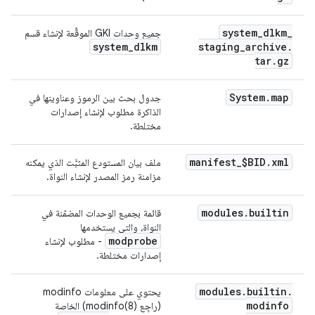
system
_
dlkm
_
جميع وحدات GKI الموقَّعة لإنشاء قسم
system
_
dlkm
staging
_
archive
.
tar
.
gz
System
.
map
جدول بحث بين الرموز وعناوينها في
الذاكرة مطلوب لإنشاء إصدارات
مختلطة.
manifest
_
$BID
.
xml
ملف بيان المستودع المثبَّت الذي يمكنه
مزامنة رمز المصدر لإنشاء النواة.
modules
.
builtin
قائمة بجميع الوحدات المضمّنة في
النواة، والتي يستخدمها
modprobe
- مطلوب لإنشاء
إصدارات مختلطة.
modules
.
builtin
.
يحتوي على معلومات modinfo
modinfo
(راجِع modinfo(8)) الخاصة