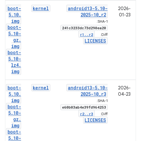
boot-
kernel
android13-5
.
10-
2026-
5
.
10
.
2025-10
_
r2
01-23
img
SHA-1:
boot-
241c3233dc73d290ea20
5
.
10-
r1
.
.
r2
Diff:
gz
.
LICENSES
img
boot-
5
.
10-
lz4
.
img
boot-
kernel
android13-5
.
10-
2026-
5
.
10
.
2025-10
_
r3
04-23
img
SHA-1:
boot-
e60b03ab4e39fd964253
5
.
10-
r2
.
.
r3
Diff:
gz
.
LICENSES
img
boot-
5
.
10-