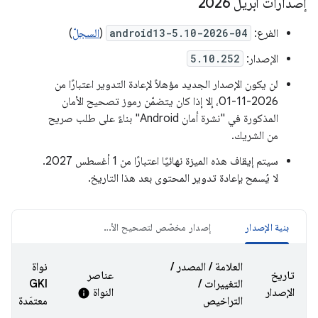
إصدارات أبريل 2026
الفرع:
android13-5.10-2026-04
(
السجلّ
)
الإصدار:
5.10.252
لن يكون الإصدار الجديد مؤهلاً لإعادة التدوير اعتبارًا من
2026-11-01، إلا إذا كان يتضمّن رموز تصحيح الأمان
المذكورة في "نشرة أمان Android" بناءً على طلب صريح
من الشريك.
سيتم إيقاف هذه الميزة نهائيًا اعتبارًا من 1 أغسطس 2027.
لا يُسمح بإعادة تدوير المحتوى بعد هذا التاريخ.
بنية الإصدار
إصدار مخصّص لتصحيح الأخطاء
العلامة / المصدر /
نواة
تاريخ
عناصر
التغييرات /
GKI
الإصدار
النواة
info
التراخيص
معتمَدة