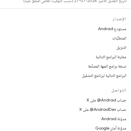
تاريخ التعديل الأخير: 2026-07-27 (حسب التوقيت العالمي المتفَّق عليه)
الإصدار
مستودع Android
المتطلّبات
التنزيل
معاينة البرامج الثنائية
نسخة برامج الجهة المصنِّعة
البرامج الثنائية لبرنامج التشغيل
التواصل
حساب ‎@Android على X
حساب ‎@AndroidDev على X
مدوّنة Android
مدوّنة أمان Google