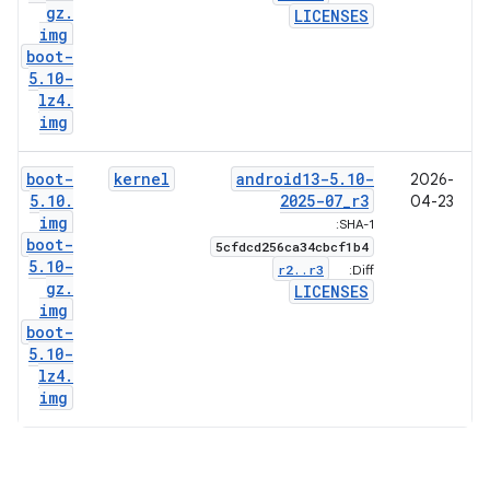
gz
.
LICENSES
img
boot-
5
.
10-
lz4
.
img
boot-
kernel
android13-5
.
10-
2026-
5
.
10
.
2025-07
_
r3
04-23
img
SHA-1:
boot-
5cfdcd256ca34cbcf1b4
5
.
10-
r2
.
.
r3
Diff:
gz
.
LICENSES
img
boot-
5
.
10-
lz4
.
img