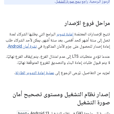
الرموز البرمجية، راجِع
دمج صورة التشغيل
.
مراحل فروع الإصدار
تتيح الإصدارات المعتمَدة
إعادة تدوير
البرامج التي يطلبها الشركاء لمدة
تصل إلى ستة أشهر كحد أقصى. بعد ستة أشهر، يمكن لأحد الشركاء طلب
إعادة إصدار للحصول على حِزم الأمان المذكورة في
نشرة أمان Android
.
عندما تؤدي متطلبات LTS إلى عدم امتثال الفرع، يتم إيقاف الفرع نهائيًا.
لا يتم قبول طلبات إعادة البناء والتصديق للفروع المتوقّفة نهائيًا.
لمزيد من التفاصيل، يُرجى الرجوع إلى
عملية إعادة التدوير الطارئة
.
إصدار نظام التشغيل ومستوى تصحيح أمان
صورة التشغيل
بالنسبة إلى واجهة GKI في نظام التشغيل Android 13
boot-