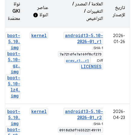
العلامة / المصدر /
نواة
تاريخ
عناصر
التغييرات /
GKI
الإصدار
النواة
info
التراخيص
معتمَدة
boot-
kernel
android13-5
.
10-
2026-
5
.
10
.
2026-01
_
r1
01-26
img
SHA-1:
boot-
7a721dfe7a169f8cf273
5
.
10-
prev
_
r1
.
.
r1
Diff:
gz
.
LICENSES
img
boot-
5
.
10-
lz4
.
img
boot-
kernel
android13-5
.
10-
2026-
5
.
10
.
2026-01
_
r2
04-23
img
SHA-1:
boot-
0918d3df165522149191