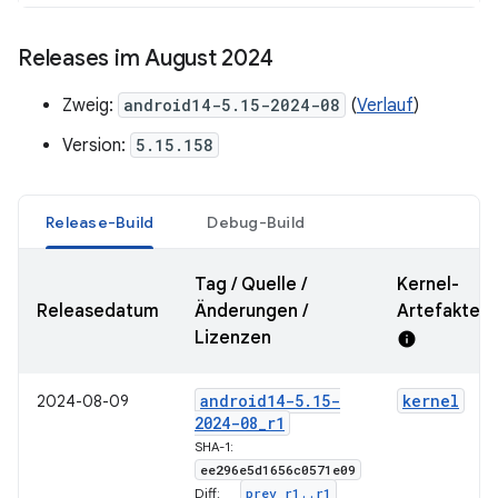
Releases im August 2024
Zweig:
android14-5.15-2024-08
(
Verlauf
)
Version:
5.15.158
Release-Build
Debug-Build
Tag / Quelle /
Kernel-
Releasedatum
Änderungen /
Artefakte-
Lizenzen
info
android14-5
.
15-
kernel
2024-08-09
2024-08
_
r1
SHA-1:
ee296e5d1656c0571e09
prev
_
r1
.
.
r1
Diff: