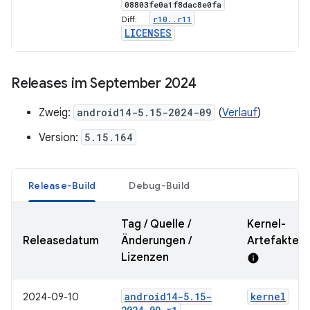
08803fe0a1f8dac8e0fa
r10
.
.
r11
Diff:
LICENSES
Releases im September 2024
Zweig:
android14-5.15-2024-09
(
Verlauf
)
Version:
5.15.164
Release-Build
Debug-Build
Tag / Quelle /
Kernel-
Releasedatum
Änderungen /
Artefakte-
Lizenzen
info
android14-5
.
15-
kernel
2024-09-10