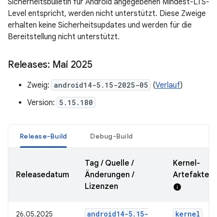
Sicherheitsbulletin für Android angegebenen Mindest-LTS-
Level entspricht, werden nicht unterstützt. Diese Zweige
erhalten keine Sicherheitsupdates und werden für die
Bereitstellung nicht unterstützt.
Releases: Mai 2025
Zweig:
android14-5.15-2025-05
(
Verlauf
)
Version:
5.15.180
Release-Build
Debug-Build
Tag / Quelle /
Kernel-
Releasedatum
Änderungen /
Artefakte-
Lizenzen
info
android14-5
.
15-
kernel
26.05.2025