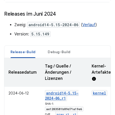
Releases im Juni 2024
Zweig:
android14-5.15-2024-06
(
Verlauf
)
Version:
5.15.149
Release-Build
Debug-Build
Tag / Quelle /
Kernel-
Releasedatum
Änderungen /
Artefakte-
Lizenzen
info
android14-5
.
15-
kernel
2024-06-12
2024-06
_
r1
SHA-1:
ae1203581b89d71a19e6
prev
_
r1
.
.
r1
Diff: