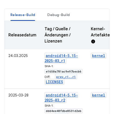
Release-Build
Debug-Build
Tag / Quelle /
Kernel-
Releasedatum
Änderungen /
Artefakte-
Lizenzen
info
android14-5
.
15-
kernel
24.03.2025
2025-03
_
r1
SHA-1:
e1650a781ac9e97becb6
prev
_
r1
.
.
r1
Diff:
LICENSES
android14-5
.
15-
kernel
2025-03-28
2025-03
_
r2
SHA-1:
ddd4ee48fdbe8531d2eb