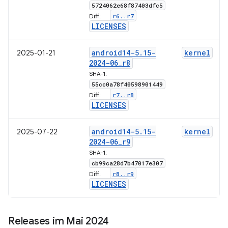
5724062e68f87403dfc5
r6
.
.
r7
Diff:
LICENSES
android14-5
.
15-
kernel
2025-01-21
2024-06
_
r8
SHA-1:
55cc0a78f40598901449
r7
.
.
r8
Diff:
LICENSES
android14-5
.
15-
kernel
2025-07-22
2024-06
_
r9
SHA-1:
cb99ca28d7b47017e307
r8
.
.
r9
Diff:
LICENSES
Releases im Mai 2024