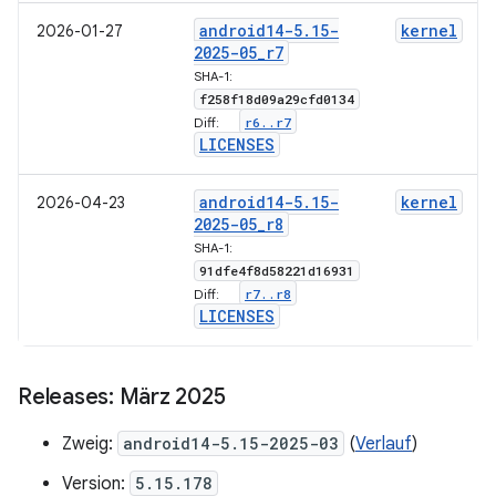
android14-5
.
15-
kernel
2026-01-27
2025-05
_
r7
SHA-1:
f258f18d09a29cfd0134
r6
.
.
r7
Diff:
LICENSES
android14-5
.
15-
kernel
2026-04-23
2025-05
_
r8
SHA-1:
91dfe4f8d58221d16931
r7
.
.
r8
Diff:
LICENSES
Releases: März 2025
Zweig:
android14-5.15-2025-03
(
Verlauf
)
Version:
5.15.178