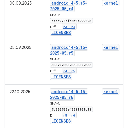
android14-5
.
15-
kernel
08.08.2025
2025-05
_
r4
SHA-1:
e4ec976dfc8b04222623
r3
.
.
r4
Diff:
LICENSES
android14-5
.
15-
kernel
05.09.2025
2025-05
_
r5
SHA-1:
68029283078d58097b6d
r4
.
.
r5
Diff:
LICENSES
android14-5
.
15-
kernel
22.10.2025
2025-05
_
r6
SHA-1:
7d356708e4351f96fcf1
r5
.
.
r6
Diff:
LICENSES