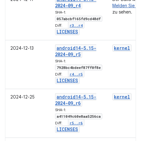
2024-09
_
r4
Melden Sie si
zu sehen.
SHA-1:
057abcbf165fd9cd48df
r3
.
.
r4
Diff:
LICENSES
android14-5
.
15-
kernel
2024-12-13
2024-09
_
r5
SHA-1:
7928bc4bdeef87ff0f8e
r4
.
.
r5
Diff:
LICENSES
android14-5
.
15-
kernel
2024-12-25
2024-09
_
r6
SHA-1:
a411049c60e8aa5256ca
r5
.
.
r6
Diff:
LICENSES