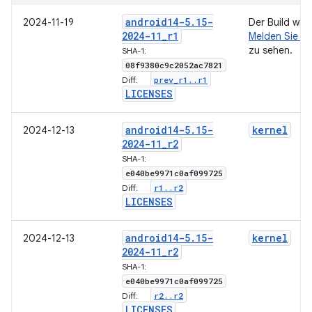
android14-5
.
15-
2024-11-19
Der Build wir
2024-11
_
r1
Melden Sie si
zu sehen.
SHA-1:
08f9380c9c2052ac7821
prev
_
r1
.
.
r1
Diff:
LICENSES
android14-5
.
15-
kernel
2024-12-13
2024-11
_
r2
SHA-1:
e040be9971c0af099725
r1
.
.
r2
Diff:
LICENSES
android14-5
.
15-
kernel
2024-12-13
2024-11
_
r2
SHA-1:
e040be9971c0af099725
r2
.
.
r2
Diff:
LICENSES