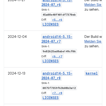
2024-11-27
Der Build wir
2024-07
_
r6
Melden Sie si
zu sehen.
SHA-1:
45a08e40f401df7370eb
r5
.
.
r6
Diff:
LICENSES
android14-5
.
15-
2024-12-04
Der Build wir
2024-07
_
r7
Melden Sie si
zu sehen.
SHA-1:
9e82625ad8abe149cf06
r6
.
.
r7
Diff:
LICENSES
android14-5
.
15-
kernel
2024-12-13
2024-07
_
r8
SHA-1:
0875f7359f63b08b3a12
r7
.
.
r8
Diff:
LICENSES