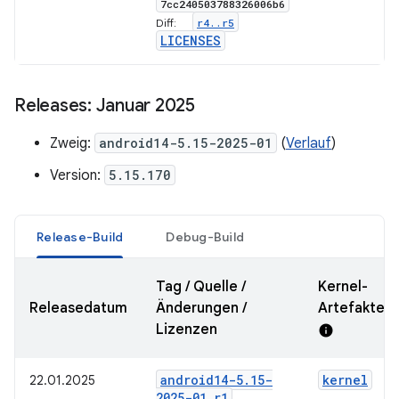
7cc240503788326006b6
r4
.
.
r5
Diff:
LICENSES
Releases: Januar 2025
Zweig:
android14-5.15-2025-01
(
Verlauf
)
Version:
5.15.170
Release-Build
Debug-Build
Tag / Quelle /
Kernel-
Releasedatum
Änderungen /
Artefakte-
Lizenzen
info
android14-5
.
15-
kernel
22.01.2025
2025-01
_
r1