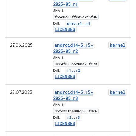
2025-05
_
r1
SHA-1:
f55c0c36ffcd2d2b5f36
prev
_
r1
.
.
r1
Diff:
LICENSES
android14-5
.
15-
kernel
27.06.2025
2025-05
_
r2
SHA-1:
0ec4f095b62bba70fc73
r1
.
.
r2
Diff:
LICENSES
android14-5
.
15-
kernel
23.07.2025
2025-05
_
r3
SHA-1:
85fe33fba0061508f9c6
r2
.
.
r3
Diff:
LICENSES