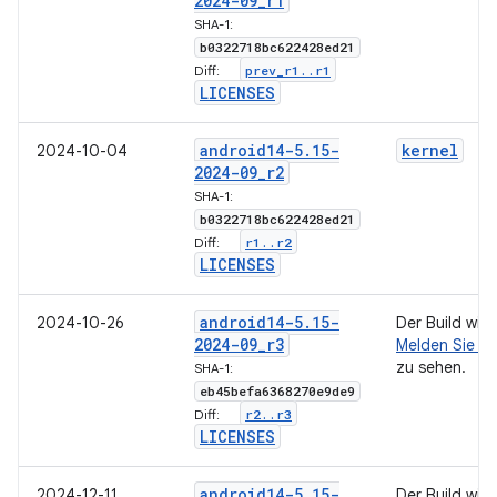
2024-09
_
r1
SHA-1:
b0322718bc622428ed21
prev
_
r1
.
.
r1
Diff:
LICENSES
android14-5
.
15-
kernel
2024-10-04
2024-09
_
r2
SHA-1:
b0322718bc622428ed21
r1
.
.
r2
Diff:
LICENSES
android14-5
.
15-
2024-10-26
Der Build wir
2024-09
_
r3
Melden Sie si
zu sehen.
SHA-1:
eb45befa6368270e9de9
r2
.
.
r3
Diff:
LICENSES
android14-5
.
15-
2024-12-11
Der Build wir