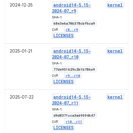
android14-5
.
15-
kernel
2024-12-25
2024-07
_
r9
SHA-1:
68e3e6a70b378cbf6ca9
r8
.
.
r9
Diff:
LICENSES
android14-5
.
15-
kernel
2025-01-21
2024-07
_
r10
SHA-1:
77de951629c2b1b786e9
r9
.
.
r10
Diff:
LICENSES
android14-5
.
15-
kernel
2025-07-22
2024-07
_
r11
SHA-1:
d9d8371cca3a69594647
r10
.
.
r11
Diff:
LICENSES