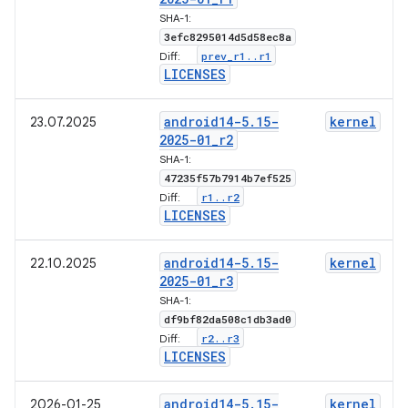
SHA-1:
3efc8295014d5d58ec8a
prev
_
r1
.
.
r1
Diff:
LICENSES
android14-5
.
15-
kernel
23.07.2025
2025-01
_
r2
SHA-1:
47235f57b7914b7ef525
r1
.
.
r2
Diff:
LICENSES
android14-5
.
15-
kernel
22.10.2025
2025-01
_
r3
SHA-1:
df9bf82da508c1db3ad0
r2
.
.
r3
Diff:
LICENSES
android14-5
.
15-
kernel
2026-01-25