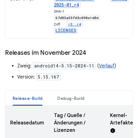
2025-01
_
r4
SHA-1:
67d85a55fd3c090e1d8d
r3
.
.
r4
Diff:
LICENSES
Releases im November 2024
Zweig:
android14-5.15-2024-11
(
Verlauf
)
Version:
5.15.167
Release-Build
Debug-Build
Tag / Quelle /
Kernel-
Releasedatum
Änderungen /
Artefakte-
Lizenzen
info