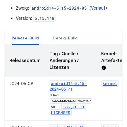
Zweig:
android14-5.15-2024-05
(
Verlauf
)
Version:
5.15.148
Release-Build
Debug-Build
Tag / Quelle /
Kernel-
Releasedatum
Änderungen /
Artefakte-
Lizenzen
info
android14-5
.
15-
kernel
2024-05-09
2024-05
_
r1
SHA-1:
7a65d44634e6f78a2367
prev
_
r1
.
.
r1
Diff:
LICENSES