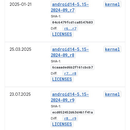
android14-5
.
15-
kernel
2025-01-21
2024-09
_
r7
SHA-1:
04c6479fcd1ca8547603
r6
.
.
r7
Diff:
LICENSES
android14-5
.
15-
kernel
25.03.2025
2024-09
_
r8
SHA-1:
6caaaded6b2f161cbcb7
r7
.
.
r8
Diff:
LICENSES
android14-5
.
15-
kernel
23.07.2025
2024-09
_
r9
SHA-1:
ecd052452d63d461f41a
r8
.
.
r9
Diff:
LICENSES