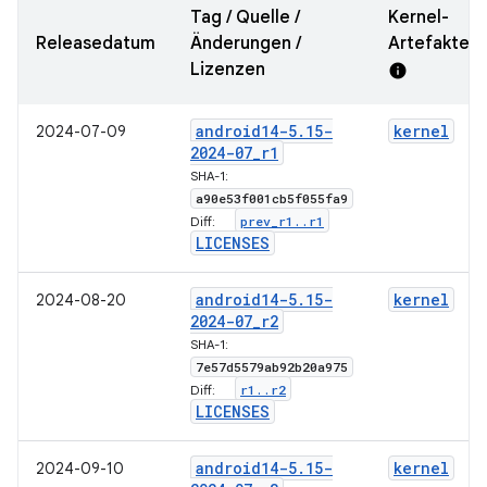
Tag / Quelle /
Kernel-
Releasedatum
Änderungen /
Artefakte-
Lizenzen
info
android14-5
.
15-
kernel
2024-07-09
2024-07
_
r1
SHA-1:
a90e53f001cb5f055fa9
prev
_
r1
.
.
r1
Diff:
LICENSES
android14-5
.
15-
kernel
2024-08-20
2024-07
_
r2
SHA-1:
7e57d5579ab92b20a975
r1
.
.
r2
Diff:
LICENSES
android14-5
.
15-
kernel
2024-09-10