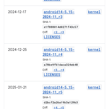
android14-5
.
15-
kernel
2024-12-17
2024-11
_
r3
SHA-1:
e1f888014d0271f43c57
r2
.
.
r3
Diff:
LICENSES
android14-5
.
15-
kernel
2024-12-25
2024-11
_
r4
SHA-1:
a70be9f61daca324eb48
r3
.
.
r4
Diff:
LICENSES
android14-5
.
15-
kernel
2025-01-21
2024-11
_
r5
SHA-1:
d2bcf2a26a19b3a129b3
r4
.
.
r5
Diff: