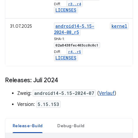
r3
.
.
r4
Diff:
LICENSES
android14-5
.
15-
kernel
31.07.2025
2024-08
_
r5
SHA-1:
02a8438fec403cc0c0c1
r4
.
.
r5
Diff:
LICENSES
Releases: Juli 2024
Zweig:
android14-5.15-2024-07
(
Verlauf
)
Version:
5.15.153
Release-Build
Debug-Build