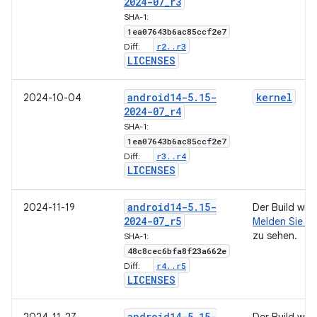
2024-07
_
r3
SHA-1:
1ea07643b6ac85ccf2e7
r2
.
.
r3
Diff:
LICENSES
android14-5
.
15-
kernel
2024-10-04
2024-07
_
r4
SHA-1:
1ea07643b6ac85ccf2e7
r3
.
.
r4
Diff:
LICENSES
android14-5
.
15-
2024-11-19
Der Build wir
2024-07
_
r5
Melden Sie si
zu sehen.
SHA-1:
48c8cec6bfa8f23a662e
r4
.
.
r5
Diff:
LICENSES
android14-5
.
15-