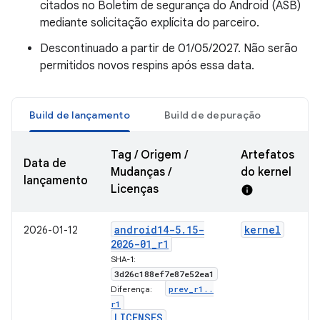
citados no Boletim de segurança do Android (ASB)
mediante solicitação explícita do parceiro.
Descontinuado a partir de 01/05/2027. Não serão
permitidos novos respins após essa data.
Build de lançamento
Build de depuração
Tag / Origem /
Artefatos
Data de
Mudanças /
do kernel
lançamento
Licenças
info
android14-5
.
15-
kernel
2026-01-12
2026-01
_
r1
SHA-1:
3d26c188ef7e87e52ea1
prev
_
r1
.
.
Diferença:
r1
LICENSES