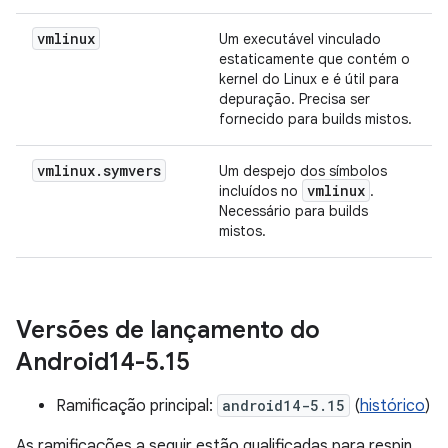
vmlinux
Um executável vinculado
estaticamente que contém o
kernel do Linux e é útil para
depuração. Precisa ser
fornecido para builds mistos.
vmlinux
.
symvers
Um despejo dos símbolos
vmlinux
incluídos no
.
Necessário para builds
mistos.
Versões de lançamento do
Android14-5
.
15
Ramificação principal:
android14-5.15
(
histórico
)
As ramificações a seguir estão qualificadas para respin,