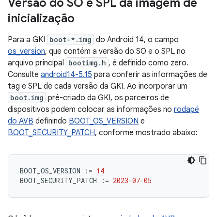
Versão do SO e SPL da imagem de
inicialização
Para a GKI
boot-*.img
do Android 14, o campo
os_version
, que contém a versão do SO e o SPL no
arquivo principal
bootimg.h
, é definido como zero.
Consulte
android14-5.15
para conferir as informações de
tag e SPL de cada versão da GKI. Ao incorporar um
boot.img
pré-criado da GKI, os parceiros de
dispositivos podem colocar as informações no
rodapé
do AVB
definindo
BOOT_OS_VERSION
e
BOOT_SECURITY_PATCH
, conforme mostrado abaixo:
BOOT_OS_VERSION
:=
14
BOOT_SECURITY_PATCH
:=
2023
-
07
-
05