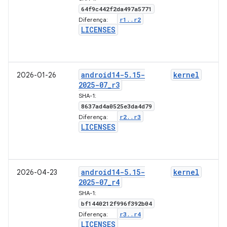
64f9c442f2da497a5771
r1
.
.
r2
Diferença:
LICENSES
android14-5
.
15-
kernel
2026-01-26
2025-07
_
r3
SHA-1:
8637ad4a0525e3da4d79
r2
.
.
r3
Diferença:
LICENSES
android14-5
.
15-
kernel
2026-04-23
2025-07
_
r4
SHA-1:
bf1440212f996f392b04
r3
.
.
r4
Diferença:
LICENSES