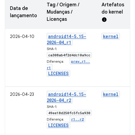
Tag / Origem /
Artefatos
Data de
Mudanças /
do kernel
lançamento
Licenças
info
android14-5
.
15-
kernel
2026-04-10
2026-04
_
r1
SHA-1:
ca308ab4f2d4dc10a9cc
prev
_
r1
.
.
Diferença:
r1
LICENSES
android14-5
.
15-
kernel
2026-04-23
2026-04
_
r2
SHA-1:
49ee18d250fc5fc5a930
r1
.
.
r2
Diferença:
LICENSES