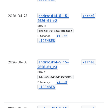
android14-5
.
15-
kernel
2026-04-23
2026-01
_
r2
SHA-1:
125ac18918ac918efa6a
r1
.
.
r2
Diferença:
LICENSES
android14-5
.
15-
kernel
2026-06-03
2026-01
_
r3
SHA-1:
fdca65d0450d5457232e
r2
.
.
r3
Diferença:
LICENSES