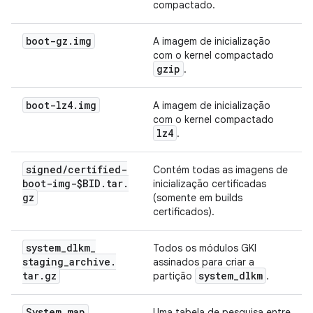
compactado.
boot-gz
.
img
A imagem de inicialização
com o kernel compactado
gzip
.
boot-lz4
.
img
A imagem de inicialização
com o kernel compactado
lz4
.
signed
/
certified-
Contém todas as imagens de
boot-img-$BID
.
tar
.
inicialização certificadas
gz
(somente em builds
certificados).
system
_
dlkm
_
Todos os módulos GKI
staging
_
archive
.
assinados para criar a
tar
.
gz
system
_
dlkm
partição
.
System
.
map
Uma tabela de pesquisa entre