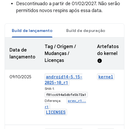
Descontinuado a partir de 01/02/2027. Não serão
permitidos novos respins após essa data.
Build de lançamento
Build de depuração
Tag / Origem /
Artefatos
Data de
Mudanças /
do kernel
lançamento
Licenças
info
android14-5
.
15-
kernel
09/10/2025
2025-10
_
r1
SHA-1:
f81cc694a5dbfe5b72a1
prev
_
r1
.
.
Diferença:
r1
LICENSES