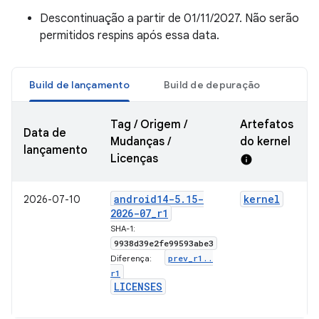
Descontinuação a partir de 01/11/2027. Não serão
permitidos respins após essa data.
Build de lançamento
Build de depuração
Tag / Origem /
Artefatos
Data de
Mudanças /
do kernel
lançamento
Licenças
info
android14-5
.
15-
kernel
2026-07-10
2026-07
_
r1
SHA-1:
9938d39e2fe99593abe3
prev
_
r1
.
.
Diferença:
r1
LICENSES