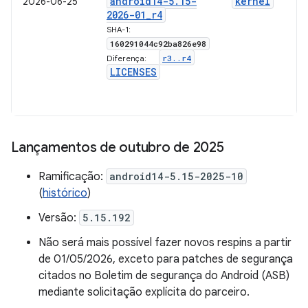
android14-5
.
15-
kernel
2026-06-25
2026-01
_
r4
SHA-1:
160291044c92ba826e98
r3
.
.
r4
Diferença:
LICENSES
Lançamentos de outubro de 2025
Ramificação:
android14-5.15-2025-10
(
histórico
)
Versão:
5.15.192
Não será mais possível fazer novos respins a partir
de 01/05/2026, exceto para patches de segurança
citados no Boletim de segurança do Android (ASB)
mediante solicitação explícita do parceiro.