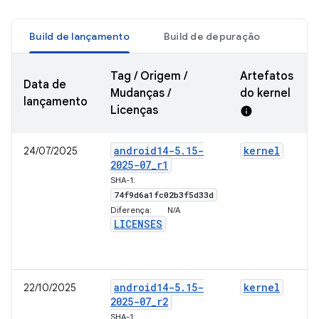
Build de lançamento
Build de depuração
Tag / Origem /
Artefatos
Data de
Mudanças /
do kernel
lançamento
Licenças
info
android14-5
.
15-
kernel
24/07/2025
2025-07
_
r1
SHA-1:
74f9d6a1fc02b3f5d33d
Diferença:
N/A
LICENSES
android14-5
.
15-
kernel
22/10/2025
2025-07
_
r2
SHA-1: