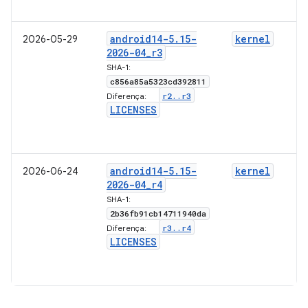
android14-5
.
15-
kernel
2026-05-29
2026-04
_
r3
SHA-1:
c856a85a5323cd392811
r2
.
.
r3
Diferença:
LICENSES
android14-5
.
15-
kernel
2026-06-24
2026-04
_
r4
SHA-1:
2b36fb91cb14711940da
r3
.
.
r4
Diferença:
LICENSES