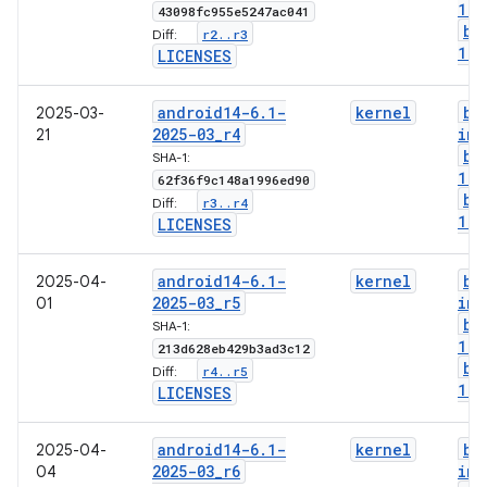
1-g
43098fc955e5247ac041
bo
r2
.
.
r3
Diff:
1-l
LICENSES
android14-6
.
1-
kernel
bo
2025-03-
2025-03
_
r4
img
21
bo
SHA-1:
1-g
62f36f9c148a1996ed90
bo
r3
.
.
r4
Diff:
1-l
LICENSES
android14-6
.
1-
kernel
bo
2025-04-
2025-03
_
r5
img
01
bo
SHA-1:
1-g
213d628eb429b3ad3c12
bo
r4
.
.
r5
Diff:
1-l
LICENSES
android14-6
.
1-
kernel
bo
2025-04-
2025-03
_
r6
img
04