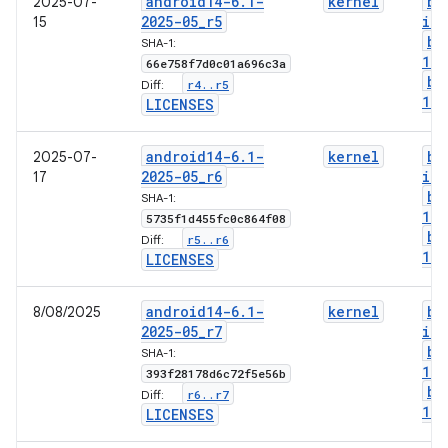
android14-6
.
1-
kernel
bo
2025-07-
2025-05
_
r5
img
15
bo
SHA-1:
1-g
66e758f7d0c01a696c3a
bo
r4
.
.
r5
Diff:
1-l
LICENSES
android14-6
.
1-
kernel
bo
2025-07-
2025-05
_
r6
img
17
bo
SHA-1:
1-g
5735f1d455fc0c864f08
bo
r5
.
.
r6
Diff:
1-l
LICENSES
android14-6
.
1-
kernel
bo
8/08/2025
2025-05
_
r7
img
bo
SHA-1:
1-g
393f28178d6c72f5e56b
bo
r6
.
.
r7
Diff:
1-l
LICENSES