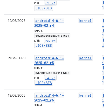
bo
r2
.
.
r3
Diff:
1-l
LICENSES
android14-6
.
1-
kernel
bo
12/03/2025
2025-02
_
r4
im
bo
SHA-1:
1-
6e2d50b6dcaa791d4691
bo
r3
.
.
r4
Diff:
1-l
LICENSES
android14-6
.
1-
kernel
bo
2025-03-13
2025-02
_
r5
im
bo
SHA-1:
1-
8d713f9e8e7b491f4dae
bo
r4
.
.
r5
Diff:
1-l
LICENSES
android14-6
.
1-
kernel
bo
18/03/2025
2025-02
_
r6
im
bo
SHA-1: