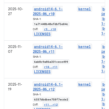
android14-6
.
1-
kernel
boo
2025-10-
2025-06
_
r10
img
27
boo
SHA-1:
1-g
1a71448b48efdbf5e04c
boo
r9
.
.
r10
Diff:
1-l
LICENSES
android14-6
.
1-
kernel
boo
2025-11-
2025-06
_
r11
img
07
boo
SHA-1:
1-g
6ab8c9a86a331cece499
boo
r10
.
.
r11
Diff:
1-l
LICENSES
android14-6
.
1-
kernel
boo
2025-11-
2025-06
_
r12
img
19
boo
SHA-1:
1-g
6337dbdbee758f7ecde2
boo
r11
.
.
r12
Diff:
1-l