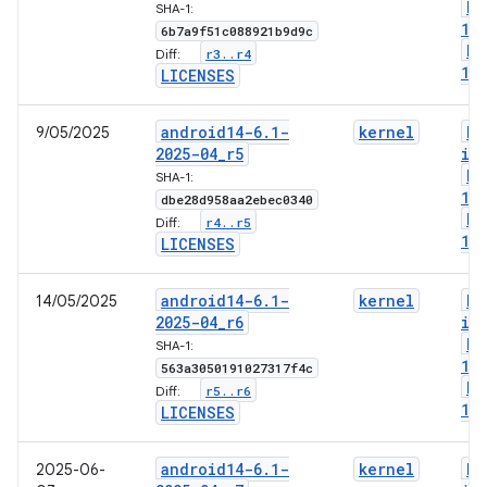
bo
SHA-1:
1-
6b7a9f51c088921b9d9c
bo
r3
.
.
r4
Diff:
1-
LICENSES
android14-6
.
1-
kernel
bo
9/05/2025
2025-04
_
r5
im
bo
SHA-1:
1-
dbe28d958aa2ebec0340
bo
r4
.
.
r5
Diff:
1-
LICENSES
android14-6
.
1-
kernel
bo
14/05/2025
2025-04
_
r6
im
bo
SHA-1:
1-
563a3050191027317f4c
bo
r5
.
.
r6
Diff:
1-
LICENSES
android14-6
.
1-
kernel
bo
2025-06-