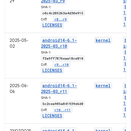
2025-03
_
r9
img
29
bo
SHA-1:
1-g
c0c4c205263a4d30e915
bo
r8
.
.
r9
Diff:
1-l
LICENSES
android14-6
.
1-
kernel
bo
2025-05-
2025-03
_
r10
img
02
bo
SHA-1:
1-g
f3a9ff7876eaa18ce810
bo
r9
.
.
r10
Diff:
1-l
LICENSES
android14-6
.
1-
kernel
bo
2025-06-
2025-03
_
r11
img
06
bo
SHA-1:
1-g
5c2cea985a841939e6d0
bo
r10
.
.
r11
Diff:
1-l
LICENSES
android14-6
.
1-
kernel
bo