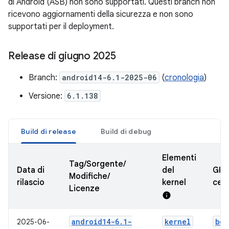
di Android (ASB) non sono supportati. Questi branch non
ricevono aggiornamenti della sicurezza e non sono
supportati per il deployment.
Release di giugno 2025
Branch:
android14-6.1-2025-06
(
cronologia
)
Versione:
6.1.138
Build di release
Build di debug
Elementi
Tag/Sorgente/
Data di
del
GKI
Modifiche/
rilascio
kernel
cert
Licenze
info
android14-6
.
1-
kernel
boo
2025-06-