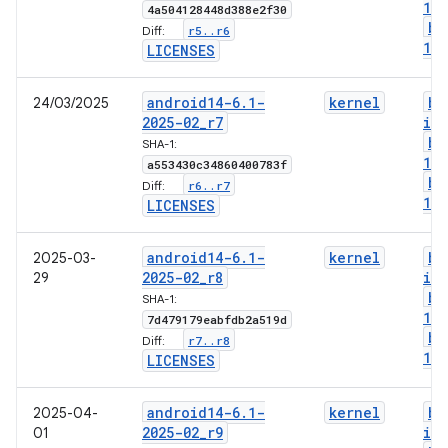
1-
4a504128448d388e2f30
bo
r5
.
.
r6
Diff:
1-l
LICENSES
android14-6
.
1-
kernel
bo
24/03/2025
2025-02
_
r7
im
bo
SHA-1:
1-
a553430c34860400783f
bo
r6
.
.
r7
Diff:
1-l
LICENSES
android14-6
.
1-
kernel
bo
2025-03-
2025-02
_
r8
im
29
bo
SHA-1:
1-
7d479179eabfdb2a519d
bo
r7
.
.
r8
Diff:
1-l
LICENSES
android14-6
.
1-
kernel
bo
2025-04-
2025-02
_
r9
im
01