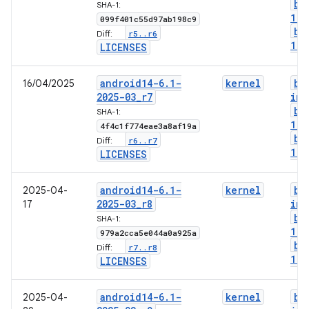
bo
SHA-1:
1-g
099f401c55d97ab198c9
bo
r5
.
.
r6
Diff:
1-l
LICENSES
android14-6
.
1-
kernel
bo
16/04/2025
2025-03
_
r7
img
bo
SHA-1:
1-g
4f4c1f774eae3a8af19a
bo
r6
.
.
r7
Diff:
1-l
LICENSES
android14-6
.
1-
kernel
bo
2025-04-
2025-03
_
r8
img
17
bo
SHA-1:
1-g
979a2cca5e044a0a925a
bo
r7
.
.
r8
Diff:
1-l
LICENSES
android14-6
.
1-
kernel
bo
2025-04-