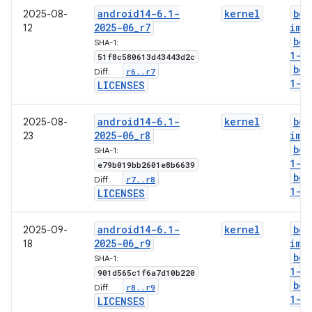
android14-6
.
1-
kernel
boo
2025-08-
2025-06
_
r7
img
12
boo
SHA-1:
1-g
51f8c580613d43443d2c
boo
r6
.
.
r7
Diff:
1-l
LICENSES
android14-6
.
1-
kernel
boo
2025-08-
2025-06
_
r8
img
23
boo
SHA-1:
1-g
e79b019bb2601e8b6639
boo
r7
.
.
r8
Diff:
1-l
LICENSES
android14-6
.
1-
kernel
boo
2025-09-
2025-06
_
r9
img
18
boo
SHA-1:
1-g
901d565c1f6a7d10b220
boo
r8
.
.
r9
Diff:
1-l
LICENSES