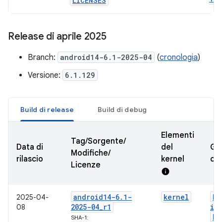
LICENSES
Release di aprile 2025
Branch:
android14-6.1-2025-04
(
cronologia
)
Versione:
6.1.129
Build di release
Build di debug
Elementi
Tag/Sorgente/
Data di
del
GK
Modifiche/
rilascio
kernel
cer
Licenze
info
android14-6
.
1-
kernel
bo
2025-04-
2025-04
_
r1
im
08
bo
SHA-1: