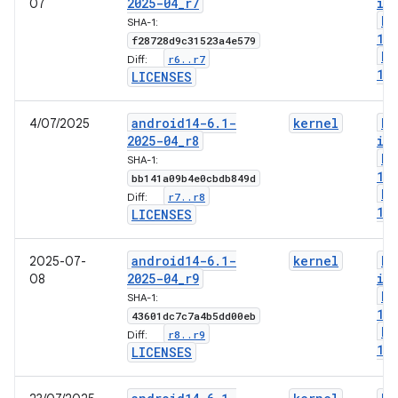
2025-04
_
r7
im
07
bo
SHA-1:
1-
f28728d9c31523a4e579
bo
r6
.
.
r7
Diff:
1-
LICENSES
android14-6
.
1-
kernel
bo
4/07/2025
2025-04
_
r8
im
bo
SHA-1:
1-
bb141a09b4e0cbdb849d
bo
r7
.
.
r8
Diff:
1-
LICENSES
android14-6
.
1-
kernel
bo
2025-07-
2025-04
_
r9
im
08
bo
SHA-1:
1-
43601dc7c7a4b5dd00eb
bo
r8
.
.
r9
Diff:
1-
LICENSES