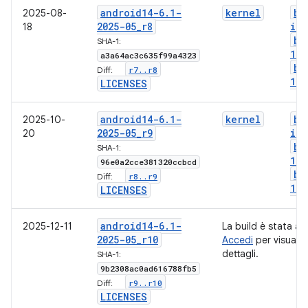
android14-6
.
1-
kernel
bo
2025-08-
2025-05
_
r8
img
18
bo
SHA-1:
1-g
a3a64ac3c635f99a4323
bo
r7
.
.
r8
Diff:
1-l
LICENSES
android14-6
.
1-
kernel
bo
2025-10-
2025-05
_
r9
img
20
bo
SHA-1:
1-g
96e0a2cce381320ccbcd
bo
r8
.
.
r9
Diff:
1-l
LICENSES
android14-6
.
1-
2025-12-11
La build è stata an
2025-05
_
r10
Accedi
per visualiz
dettagli.
SHA-1:
9b2308ac0ad616788fb5
r9
.
.
r10
Diff:
LICENSES