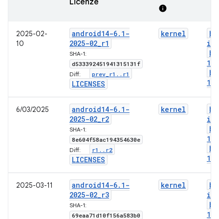
Licenze
info
android14-6
.
1-
kernel
bo
2025-02-
2025-02
_
r1
im
10
bo
SHA-1:
1-
d533392451941315131f
bo
prev
_
r1
.
.
r1
Diff:
1-l
LICENSES
android14-6
.
1-
kernel
bo
6/03/2025
2025-02
_
r2
im
bo
SHA-1:
1-
8e604f58ac194354630e
bo
r1
.
.
r2
Diff:
1-l
LICENSES
android14-6
.
1-
kernel
bo
2025-03-11
2025-02
_
r3
im
bo
SHA-1:
1-
69eaa71d10f156a583b0