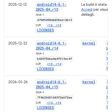
android14-6
.
1-
2025-12-12
La build è stata an
2025-04
_
r13
Accedi
per visualiz
dettagli.
SHA-1:
47909498d6058ee12b13
r12
.
.
r13
Diff:
LICENSES
android14-6
.
1-
kernel
bo
2025-12-22
2025-04
_
r14
im
bo
SHA-1:
1-
b423f5bba4a4f513ec4f
bo
r13
.
.
r14
Diff:
1-
LICENSES
android14-6
.
1-
kernel
bo
2026-01-26
2025-04
_
r15
im
bo
SHA-1:
1-
7f4b23d51603f2a5f2ea
bo
r14
.
.
r15
Diff:
1-
LICENSES