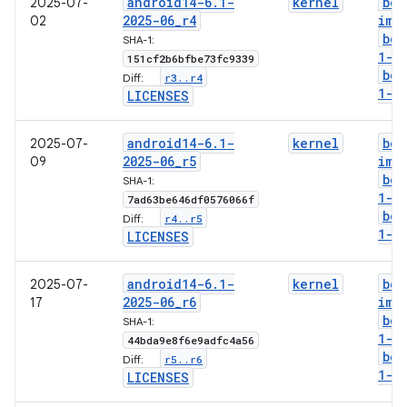
android14-6
.
1-
kernel
boo
2025-07-
2025-06
_
r4
img
02
boo
SHA-1:
1-g
151cf2b6bfbe73fc9339
boo
r3
.
.
r4
Diff:
1-l
LICENSES
android14-6
.
1-
kernel
boo
2025-07-
2025-06
_
r5
img
09
boo
SHA-1:
1-g
7ad63be646df0576066f
boo
r4
.
.
r5
Diff:
1-l
LICENSES
android14-6
.
1-
kernel
boo
2025-07-
2025-06
_
r6
img
17
boo
SHA-1:
1-g
44bda9e8f6e9adfc4a56
boo
r5
.
.
r6
Diff:
1-l
LICENSES