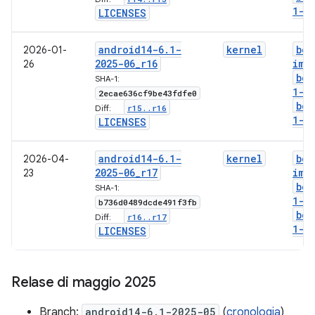
1-l
LICENSES
android14-6
.
1-
kernel
boo
2026-01-
2025-06
_
r16
img
26
boo
SHA-1:
1-g
2ecae636cf9be43fdfe0
boo
r15
.
.
r16
Diff:
1-l
LICENSES
android14-6
.
1-
kernel
boo
2026-04-
2025-06
_
r17
img
23
boo
SHA-1:
1-g
b736d0489dcde491f3fb
boo
r16
.
.
r17
Diff:
1-l
LICENSES
Relase di maggio 2025
Branch:
android14-6.1-2025-05
(
cronologia
)