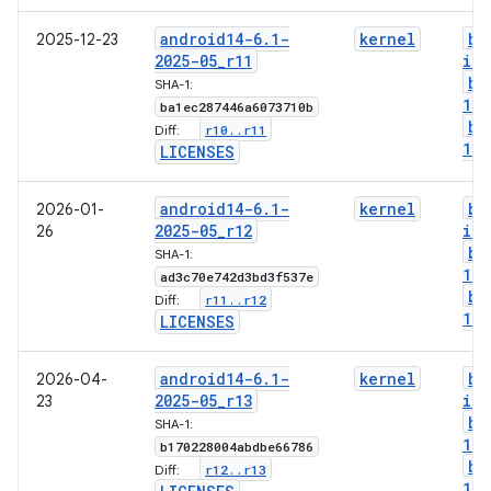
android14-6
.
1-
kernel
bo
2025-12-23
2025-05
_
r11
img
bo
SHA-1:
1-g
ba1ec287446a6073710b
bo
r10
.
.
r11
Diff:
1-l
LICENSES
android14-6
.
1-
kernel
bo
2026-01-
2025-05
_
r12
img
26
bo
SHA-1:
1-g
ad3c70e742d3bd3f537e
bo
r11
.
.
r12
Diff:
1-l
LICENSES
android14-6
.
1-
kernel
bo
2026-04-
2025-05
_
r13
img
23
bo
SHA-1:
1-g
b170228004abdbe66786
bo
r12
.
.
r13
Diff:
1-l