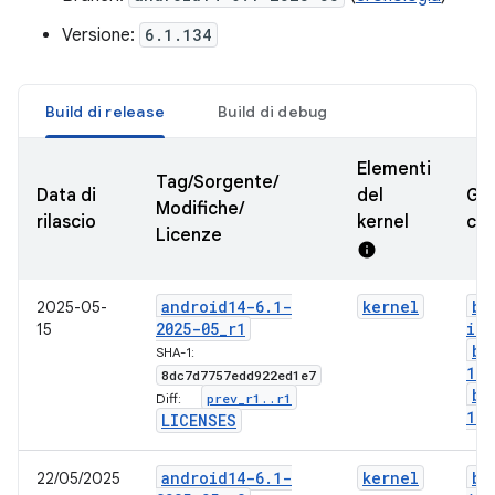
Versione:
6.1.134
Build di release
Build di debug
Elementi
Tag/Sorgente/
Data di
del
GKI
Modifiche/
rilascio
kernel
cer
Licenze
info
android14-6
.
1-
kernel
bo
2025-05-
2025-05
_
r1
img
15
bo
SHA-1:
1-g
8dc7d7757edd922ed1e7
bo
prev
_
r1
.
.
r1
Diff:
1-l
LICENSES
android14-6
.
1-
kernel
bo
22/05/2025