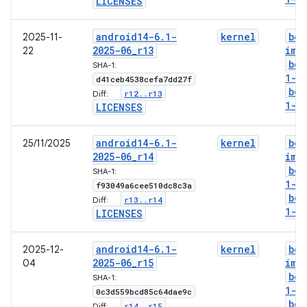
LICENSES
android14-6
.
1-
kernel
boo
2025-11-
2025-06
_
r13
img
22
boo
SHA-1:
1-g
d41ceb4538cefa7dd27f
boo
r12
.
.
r13
Diff:
1-l
LICENSES
android14-6
.
1-
kernel
boo
25/11/2025
2025-06
_
r14
img
boo
SHA-1:
1-g
f93049a6cee510dc8c3a
boo
r13
.
.
r14
Diff:
1-l
LICENSES
android14-6
.
1-
kernel
boo
2025-12-
2025-06
_
r15
img
04
boo
SHA-1:
1-g
0c3d559bcd85c64dae9c
boo
r14
.
.
r15
Diff: