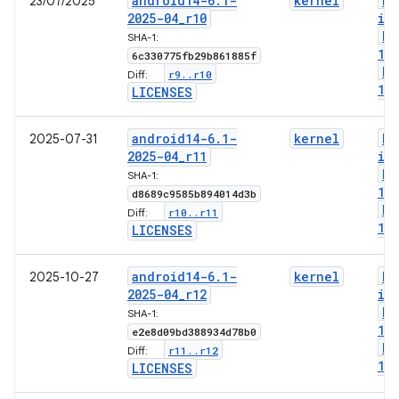
android14-6
.
1-
kernel
bo
23/07/2025
2025-04
_
r10
im
bo
SHA-1:
1-
6c330775fb29b861885f
bo
r9
.
.
r10
Diff:
1-
LICENSES
android14-6
.
1-
kernel
bo
2025-07-31
2025-04
_
r11
im
bo
SHA-1:
1-
d8689c9585b894014d3b
bo
r10
.
.
r11
Diff:
1-
LICENSES
android14-6
.
1-
kernel
bo
2025-10-27
2025-04
_
r12
im
bo
SHA-1:
1-
e2e8d09bd388934d78b0
bo
r11
.
.
r12
Diff:
1-
LICENSES