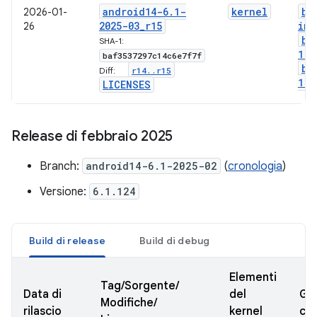
android14-6
.
1-
kernel
bo
2026-01-
2025-03
_
r15
img
26
bo
SHA-1:
1-g
baf3537297c14c6e7f7f
bo
r14
.
.
r15
Diff:
1-l
LICENSES
Release di febbraio 2025
Branch:
android14-6.1-2025-02
(
cronologia
)
Versione:
6.1.124
Build di release
Build di debug
Elementi
Tag/Sorgente/
Data di
del
GK
Modifiche/
rilascio
kernel
cer