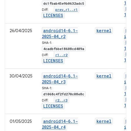
1-
dc1fbab45e9b0632adc5
bo
prev
_
r1
.
.
r1
Diff:
1-
LICENSES
android14-6
.
1-
kernel
bo
26/04/2025
2025-04
_
r2
im
bo
SHA-1:
1-
4cadbfbbe18608cd409a
bo
r1
.
.
r2
Diff:
1-
LICENSES
android14-6
.
1-
kernel
bo
30/04/2025
2025-04
_
r3
im
bo
SHA-1:
1-
d1068c4f2fd270c08e8c
bo
r2
.
.
r3
Diff:
1-
LICENSES
android14-6
.
1-
kernel
bo
01/05/2025
2025-04
_
r4
im