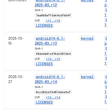
23/07/2025
2025-03
_
r12
img
bo
SHA-1:
1-g
7aa0b8af15a64cdfdd4f
bo
r11
.
.
r12
Diff:
1-l
LICENSES
android14-6
.
1-
kernel
bo
2025-10-
2025-03
_
r13
img
15
bo
SHA-1:
1-g
58deda01e47b2c5816b4
bo
r12
.
.
r13
Diff:
1-l
LICENSES
android14-6
.
1-
kernel
bo
2025-10-
2025-03
_
r14
img
27
bo
SHA-1:
1-g
0cc282c6fd487e6be9ef
bo
r13
.
.
r14
Diff:
1-l
LICENSES