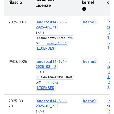
rilascio
kernel
cer
Licenze
info
android14-6
.
1-
kernel
bo
2025-03-11
2025-03
_
r1
img
bo
SHA-1:
1-g
64fba8efff7877ae2794
bo
prev
_
r1
.
.
r1
Diff:
1-l
LICENSES
android14-6
.
1-
kernel
bo
19/03/2025
2025-03
_
r2
img
bo
SHA-1:
1-g
fb3a84f00a1453649b40
bo
r1
.
.
r2
Diff:
1-l
LICENSES
android14-6
.
1-
kernel
bo
2025-03-
2025-03
_
r3
img
20
bo
SHA-1: