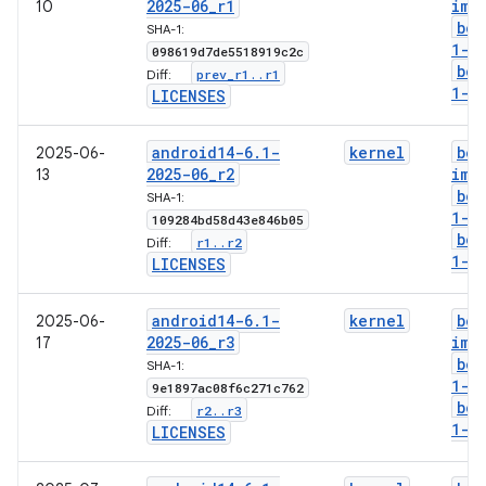
2025-06
_
r1
img
10
boo
SHA-1:
1-g
098619d7de5518919c2c
boo
prev
_
r1
.
.
r1
Diff:
1-l
LICENSES
android14-6
.
1-
kernel
boo
2025-06-
2025-06
_
r2
img
13
boo
SHA-1:
1-g
109284bd58d43e846b05
boo
r1
.
.
r2
Diff:
1-l
LICENSES
android14-6
.
1-
kernel
boo
2025-06-
2025-06
_
r3
img
17
boo
SHA-1:
1-g
9e1897ac08f6c271c762
boo
r2
.
.
r3
Diff:
1-l
LICENSES