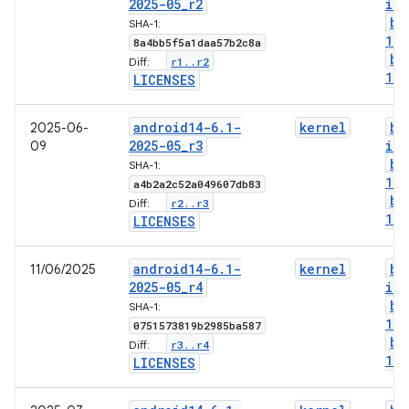
2025-05
_
r2
img
bo
SHA-1:
1-g
8a4bb5f5a1daa57b2c8a
bo
r1
.
.
r2
Diff:
1-l
LICENSES
android14-6
.
1-
kernel
bo
2025-06-
2025-05
_
r3
img
09
bo
SHA-1:
1-g
a4b2a2c52a049607db83
bo
r2
.
.
r3
Diff:
1-l
LICENSES
android14-6
.
1-
kernel
bo
11/06/2025
2025-05
_
r4
img
bo
SHA-1:
1-g
0751573819b2985ba587
bo
r3
.
.
r4
Diff:
1-l
LICENSES