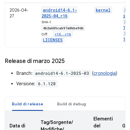
android14-6
.
1-
kernel
bo
2026-04-
2025-04
_
r16
im
27
bo
SHA-1:
1-
4b2a605cab97a0bbe9db
bo
r15
.
.
r16
Diff:
1-
LICENSES
Release di marzo 2025
Branch:
android14-6.1-2025-03
(
cronologia
)
Versione:
6.1.128
Build di release
Build di debug
Elementi
Tag/Sorgente/
Data di
del
GKI
Modifiche/