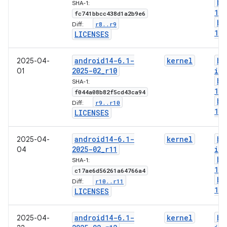
bo
SHA-1:
1-
fc741bbcc438d1a2b9e6
bo
r8
.
.
r9
Diff:
1-l
LICENSES
android14-6
.
1-
kernel
bo
2025-04-
2025-02
_
r10
im
01
bo
SHA-1:
1-
f044a08b82f5cd43ca94
bo
r9
.
.
r10
Diff:
1-l
LICENSES
android14-6
.
1-
kernel
bo
2025-04-
2025-02
_
r11
im
04
bo
SHA-1:
1-
c17ae6d56261a64766a4
bo
r10
.
.
r11
Diff:
1-l
LICENSES
android14-6
.
1-
kernel
bo
2025-04-