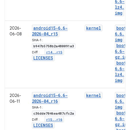
6
.
6-
lz4
.
img
android15-6
.
6-
kernel
boot-
2026-
2026-04
_
r15
6
.
6
.
06-08
img
SHA-1 :
boot-
b947b5758b2a480091a3
6
.
6-
r14
.
.
r15
Diff :
gz
.
img
LICENSES
boot-
6
.
6-
lz4
.
img
android15-6
.
6-
kernel
boot-
2026-
2026-04
_
r16
6
.
6
.
06-11
img
SHA-1 :
boot-
c36dde7046ea487cfc2a
6
.
6-
r15
.
.
r16
Diff :
gz
.
img
LICENSES