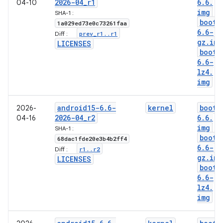
2026-04
_
r1
6
.
6
.
04-10
img
SHA-1 :
boot-
1a029ed73e0c73261faa
6
.
6-
prev
_
r1
.
.
r1
Diff :
gz
.
img
LICENSES
boot-
6
.
6-
lz4
.
img
android15-6
.
6-
kernel
boot-
2026-
2026-04
_
r2
6
.
6
.
04-16
img
SHA-1 :
boot-
68dac1fde20e3b4b2ff4
6
.
6-
r1
.
.
r2
Diff :
gz
.
img
LICENSES
boot-
6
.
6-
lz4
.
img