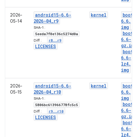
android15-6
.
6-
kernel
boot-
2026-
2026-04
_
r9
6
.
6
.
05-14
img
SHA-1 :
boot-
5eeda7f0e136c5274d0a
6
.
6-
r8
.
.
r9
Diff :
gz
.
img
LICENSES
boot-
6
.
6-
lz4
.
img
android15-6
.
6-
kernel
boot-
2026-
2026-04
_
r10
6
.
6
.
05-15
img
SHA-1 :
boot-
5806bc613966778fc5c5
6
.
6-
r9
.
.
r10
Diff :
gz
.
img
LICENSES
boot-
6
.
6-
lz4
.