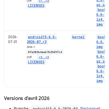
r1
.
.
r2
Diff :
gz
.
img
LICENSES
boot-
6
.
6-
lz4
.
img
android15-6
.
6-
kernel
boot-
2026-
2026-07
_
r3
6
.
6
.
07-31
img
SHA-1 :
boot-
0fa383b4aa67b2509fc4
6
.
6-
r2
.
.
r3
Diff :
gz
.
img
LICENSES
boot-
6
.
6-
lz4
.
img
Versions d'avril 2026
Branche :
android15-6.6-2026-04
(
historique
)