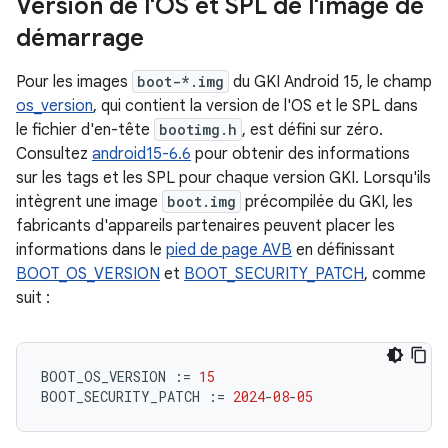
Version de l'OS et SPL de l'image de
démarrage
Pour les images
boot-*.img
du GKI Android 15, le champ
os_version
, qui contient la version de l'OS et le SPL dans
le fichier d'en-tête
bootimg.h
, est défini sur zéro.
Consultez
android15-6.6
pour obtenir des informations
sur les tags et les SPL pour chaque version GKI. Lorsqu'ils
intègrent une image
boot.img
précompilée du GKI, les
fabricants d'appareils partenaires peuvent placer les
informations dans le
pied de page AVB
en définissant
BOOT_OS_VERSION
et
BOOT_SECURITY_PATCH
, comme
suit :
BOOT_OS_VERSION
:=
15
BOOT_SECURITY_PATCH
:=
2024
-
08
-
05