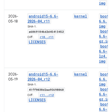
img
android15-6
.
6-
kernel
boot-
2026-
2026-04
_
r11
6
.
6
.
05-18
img
SHA-1 :
boot-
a60691846d2d45413452
6
.
6-
r10
.
.
r11
Diff :
gz
.
img
LICENSES
boot-
6
.
6-
lz4
.
img
android15-6
.
6-
kernel
boot-
2026-
2026-04
_
r12
6
.
6
.
05-19
img
SHA-1 :
boot-
41ff9038d2aa95698060
6
.
6-
r11
.
.
r12
Diff :
gz
.
img
LICENSES
boot-
6
.
6-