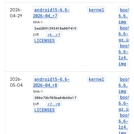
android15-6
.
6-
kernel
boot-
2026-
2026-04
_
r7
6
.
6
.
04-29
img
SHA-1 :
boot-
5ad2091393418a00f419
6
.
6-
r6
.
.
r7
Diff :
gz
.
img
LICENSES
boot-
6
.
6-
lz4
.
img
android15-6
.
6-
kernel
boot-
2026-
2026-04
_
r8
6
.
6
.
05-04
img
SHA-1 :
boot-
380e73bf03ba04b60e17
6
.
6-
r7
.
.
r8
Diff :
gz
.
img
LICENSES
boot-
6
.
6-
lz4
.
img