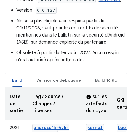
Version :
6.6.127
Ne sera plus éligible à un respin à partir du
01/11/2026, sauf pour les correctifs de sécurité
mentionnés dans le bulletin sur la sécurité d'Android
(ASB), sur demande explicite du partenaire.
Obsolète à partir du 1er août 2027. Aucun respin
n'est autorisé après cette date.
Build
Version de débogage
Build 16 Ko
Date
Tag / Source /
sur les
info
GKI
de
Changes /
artefacts
certifi
sortie
Licenses
du noyau
android15-6
.
6-
kernel
boot-
2026-