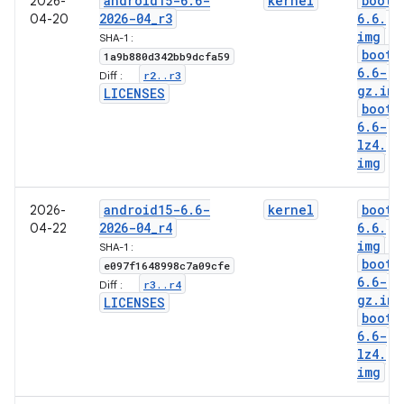
android15-6
.
6-
kernel
boot-
2026-
2026-04
_
r3
6
.
6
.
04-20
img
SHA-1 :
boot-
1a9b880d342bb9dcfa59
6
.
6-
r2
.
.
r3
Diff :
gz
.
img
LICENSES
boot-
6
.
6-
lz4
.
img
android15-6
.
6-
kernel
boot-
2026-
2026-04
_
r4
6
.
6
.
04-22
img
SHA-1 :
boot-
e097f1648998c7a09cfe
6
.
6-
r3
.
.
r4
Diff :
gz
.
img
LICENSES
boot-
6
.
6-
lz4
.
img