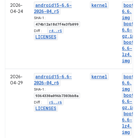
android15-6
.
6-
kernel
boot-
2026-
2026-04
_
r5
6
.
6
.
04-24
img
SHA-1 :
boot-
474b12a18d7f4e3fb099
6
.
6-
r4
.
.
r5
Diff :
gz
.
img
LICENSES
boot-
6
.
6-
lz4
.
img
android15-6
.
6-
kernel
boot-
2026-
2026-04
_
r6
6
.
6
.
04-29
img
SHA-1 :
boot-
9364330a096b7303bb8a
6
.
6-
r5
.
.
r6
Diff :
gz
.
img
LICENSES
boot-
6
.
6-
lz4
.
img