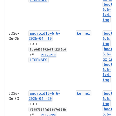
boot-
6
.
6-
lz4
.
img
android15-6
.
6-
kernel
boot-
2026-
2026-04
_
r19
6
.
6
.
06-26
img
SHA-1 :
boot-
8be0d36392eff12212c6
6
.
6-
r18
.
.
r19
Diff :
gz
.
img
LICENSES
boot-
6
.
6-
lz4
.
img
android15-6
.
6-
kernel
boot-
2026-
2026-04
_
r20
6
.
6
.
06-30
img
SHA-1 :
boot-
f0987337fa351d7e303b
6
.
6-
r19
.
.
r20
Diff :