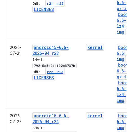
6
.
6-
r21
.
.
r22
Diff :
gz
.
img
LICENSES
boot-
6
.
6-
lz4
.
img
android15-6
.
6-
kernel
boot-
2026-
2026-04
_
r23
6
.
6
.
07-21
img
SHA-1 :
boot-
79215a8e2dc102c3737b
6
.
6-
r22
.
.
r23
Diff :
gz
.
img
LICENSES
boot-
6
.
6-
lz4
.
img
android15-6
.
6-
kernel
boot-
2026-
2026-04
_
r24
6
.
6
.
07-27
img
SHA-1 :