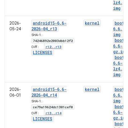
lz4
.
img
android15-6
.
6-
kernel
boot-
2026-
2026-04
_
r13
6
.
6
.
05-24
img
SHA-1 :
boot-
74246892e2003dbb12f2
6
.
6-
r12
.
.
r13
Diff :
gz
.
img
LICENSES
boot-
6
.
6-
lz4
.
img
android15-6
.
6-
kernel
boot-
2026-
2026-04
_
r14
6
.
6
.
06-01
img
SHA-1 :
boot-
ce79a19624dc1301cef0
6
.
6-
r13
.
.
r14
Diff :
gz
.
img
LICENSES
boot-