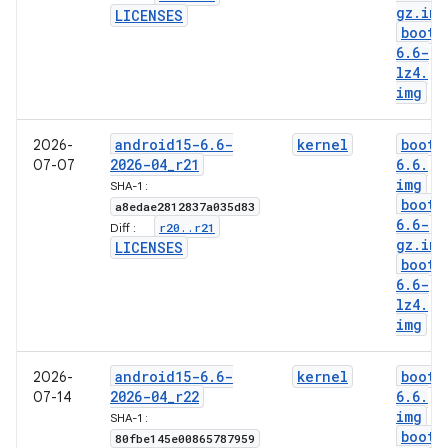
gz
.
img
LICENSES
boot-
6
.
6-
lz4
.
img
android15-6
.
6-
kernel
boot-
2026-
2026-04
_
r21
6
.
6
.
07-07
img
SHA-1 :
boot-
a8edae2812837a035d83
6
.
6-
r20
.
.
r21
Diff :
gz
.
img
LICENSES
boot-
6
.
6-
lz4
.
img
android15-6
.
6-
kernel
boot-
2026-
2026-04
_
r22
6
.
6
.
07-14
img
SHA-1 :
boot-
80fbe145e00865787959