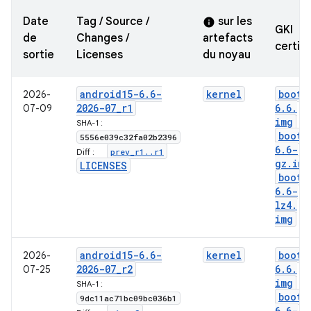
Date
Tag / Source /
sur les
info
GKI
de
Changes /
artefacts
certifi
sortie
Licenses
du noyau
android15-6
.
6-
kernel
boot-
2026-
2026-07
_
r1
6
.
6
.
07-09
img
SHA-1 :
boot-
5556e039c32fa02b2396
6
.
6-
prev
_
r1
.
.
r1
Diff :
gz
.
img
LICENSES
boot-
6
.
6-
lz4
.
img
android15-6
.
6-
kernel
boot-
2026-
2026-07
_
r2
6
.
6
.
07-25
img
SHA-1 :
boot-
9dc11ac71bc09bc036b1
6
.
6-