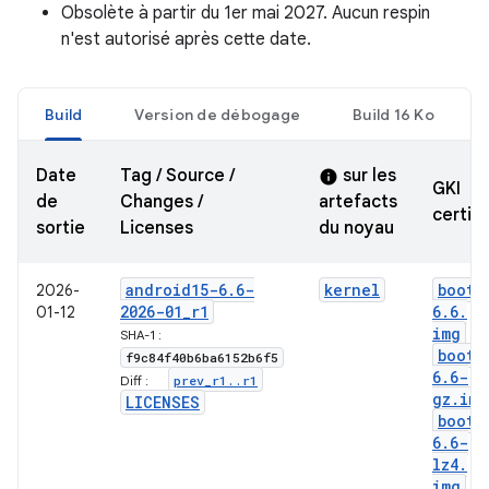
Obsolète à partir du 1er mai 2027. Aucun respin
n'est autorisé après cette date.
Build
Version de débogage
Build 16 Ko
Date
Tag / Source /
sur les
info
GKI
de
Changes /
artefacts
certifi
sortie
Licenses
du noyau
android15-6
.
6-
kernel
boot-
2026-
2026-01
_
r1
6
.
6
.
01-12
img
SHA-1 :
boot-
f9c84f40b6ba6152b6f5
6
.
6-
prev
_
r1
.
.
r1
Diff :
gz
.
img
LICENSES
boot-
6
.
6-
lz4
.
img