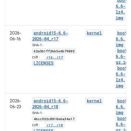
boot-
6
.
6-
lz4
.
img
android15-6
.
6-
kernel
boot-
2026-
2026-04
_
r17
6
.
6
.
06-16
img
SHA-1 :
boot-
62a3b1ff26b5edb79002
6
.
6-
r16
.
.
r17
Diff :
gz
.
img
LICENSES
boot-
6
.
6-
lz4
.
img
android15-6
.
6-
kernel
boot-
2026-
2026-04
_
r18
6
.
6
.
06-23
img
SHA-1 :
boot-
46cc932c8010e6a34e17
6
.
6-
r17
.
.
r18
Diff :
gz
.
img
LICENSES