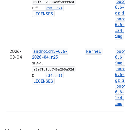
boot-
09fa5573904df5d999ed
6
.
6-
r23
.
.
r24
Diff :
gz
.
img
LICENSES
boot-
6
.
6-
lz4
.
img
android15-6
.
6-
kernel
boot-
2026-
2026-04
_
r25
6
.
6
.
08-04
img
SHA-1 :
boot-
a8e7fdfdc746a265a32d
6
.
6-
r24
.
.
r25
Diff :
gz
.
img
LICENSES
boot-
6
.
6-
lz4
.
img