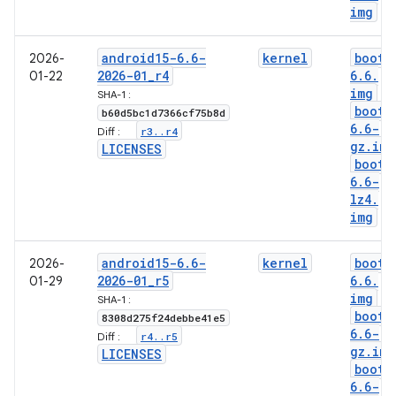
img
android15-6
.
6-
kernel
boot-
2026-
2026-01
_
r4
6
.
6
.
01-22
img
SHA-1 :
boot-
b60d5bc1d7366cf75b8d
6
.
6-
r3
.
.
r4
Diff :
gz
.
img
LICENSES
boot-
6
.
6-
lz4
.
img
android15-6
.
6-
kernel
boot-
2026-
2026-01
_
r5
6
.
6
.
01-29
img
SHA-1 :
boot-
8308d275f24debbe41e5
6
.
6-
r4
.
.
r5
Diff :
gz
.
img
LICENSES
boot-
6
.
6-