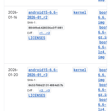
android15-6
.
6-
kernel
boot-
2026-
2026-01
_
r2
6
.
6
.
01-16
img
SHA-1 :
boot-
88449e6420336e3f1081
6
.
6-
r1
.
.
r2
Diff :
gz
.
img
LICENSES
boot-
6
.
6-
lz4
.
img
android15-6
.
6-
kernel
boot-
2026-
2026-01
_
r3
6
.
6
.
01-20
img
SHA-1 :
boot-
0655f00d21314884d57b
6
.
6-
r2
.
.
r3
Diff :
gz
.
img
LICENSES
boot-
6
.
6-
lz4
.