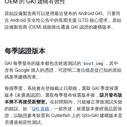
OEM 的 GKI 建構有效性
原始設備製造商可以使用最近發布的 Android GKI。只要符
合 Android 安全性公告中的長期支援 (LTS) 核心需求，原始
設備製造商 (OEM) 就能推出通過 GKI 認證的建構版本。
每季認證版本
GKI 每季發布的版本都包含經過測試的
boot.img
，其中
含有 Google 插入的憑證，可證明二進位檔是從已知的原始
碼基準建構而來。
每個季度，系統會在登錄截止日期後，選取 GKI 季度候選
版本 (未通過認證)。選取每季發布候選版本後，
該月發布版
本將不再接受新變更。
在封閉期內，只能修正導致測試失敗
的錯誤。如「
GKI 資格
」一節所述，候選版本會經過品質保
證，以驗證參考裝置和 Cuttlefish 上的 GSI+GKI 建構版本是
否通過相容性測試。