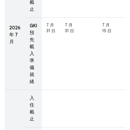
截
止
7 月
7 月
7 月
GKI
2026
31 日
31 日
15 日
預
年 7
先
月
載
入
準
備
就
緒
入
住
截
止