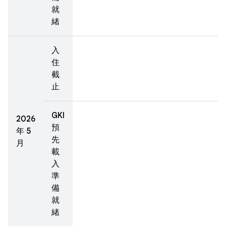
就
緒
入
住
截
止
GKI
2026
預
年 5
先
月
載
入
準
備
就
緒