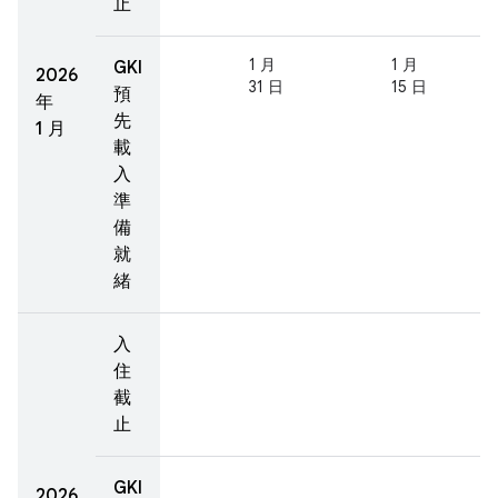
止
1 月
1 月
GKI
2026
31 日
15 日
預
年
先
1 月
載
入
準
備
就
緒
入
住
截
止
GKI
2026