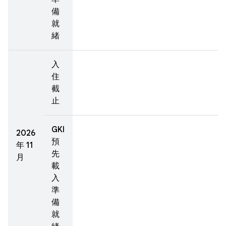
備
就
緒
入
住
截
止
GKI
2026
預
年 11
先
月
載
入
準
備
就