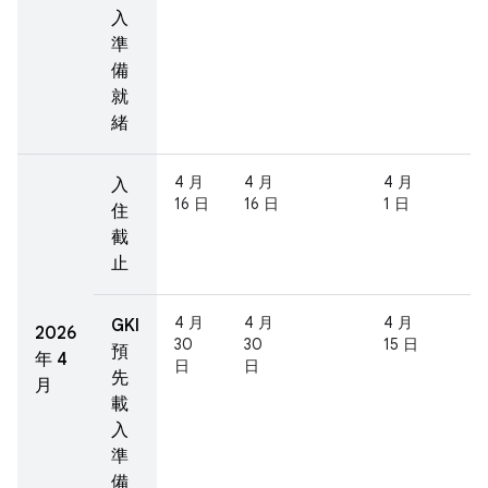
入
準
備
就
緒
4 月
4 月
4 月
入
16 日
16 日
1 日
住
截
止
4 月
4 月
4 月
GKI
2026
30
30
15 日
預
年 4
日
日
先
月
載
入
準
備