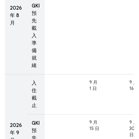
GKI
2026
預
年 8
先
月
載
入
準
備
就
緒
9 月
9 月
入
1 日
16 
住
截
止
9 月
9 月
GKI
2026
15 日
30
預
年 9
日
先