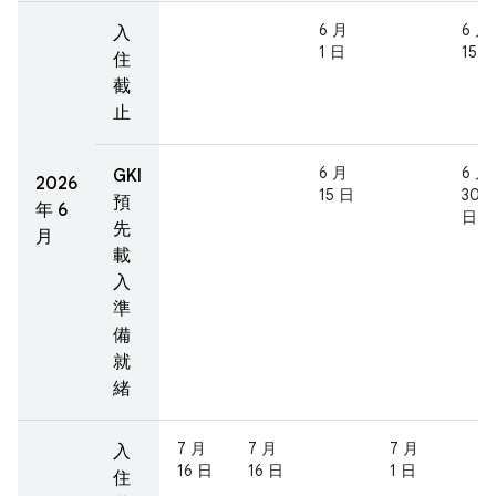
6 月
6 月
入
1 日
15 
住
截
止
6 月
6 月
GKI
2026
15 日
30
預
年 6
日
先
月
載
入
準
備
就
緒
7 月
7 月
7 月
入
16 日
16 日
1 日
住