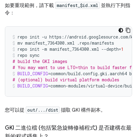
如要重現範例，請下載
manifest_$id.xml
並執行下列指
令：
repo
init
-u
https://android.googlesource.com/ke
mv
manifest_7364300.xml
.repo/manifests
repo
init
-m
manifest_7364300.xml
--depth
=
1
repo
# build the GKI images
# You may want to use LTO=thin to build faster for
BUILD_CONFIG
=
common/build.config.gki.aarch64
# (optional) build virtual platform modules
BUILD_CONFIG
=
common-modules/virtual-device/build
您可以從
out/.../dist
擷取 GKI 構件副本。
GKI 二進位檔 (包括緊急旋轉修補程式) 是否建構在最
新的程式碼集上？