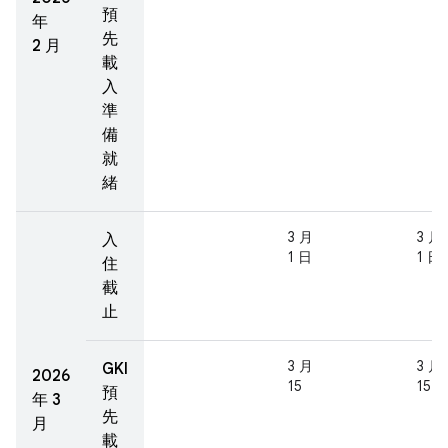
預
年
先
2 月
載
入
準
備
就
緒
3 月
3 月
入
1 日
1 日
住
截
止
3 月
3 月
GKI
2026
15
15
預
年 3
先
月
載