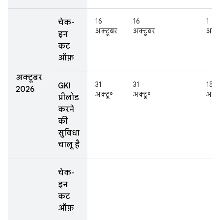
16
16
1
चेक-
अक्टूबर
अक्टूबर
अक्ट
इन
कट
ऑफ़
अक्टूबर
31
31
15
GKI
2026
अक्टू॰
अक्टू॰
अक्ट
प्रीलोड
करने
की
सुविधा
चालू है
चेक-
इन
कट
ऑफ़