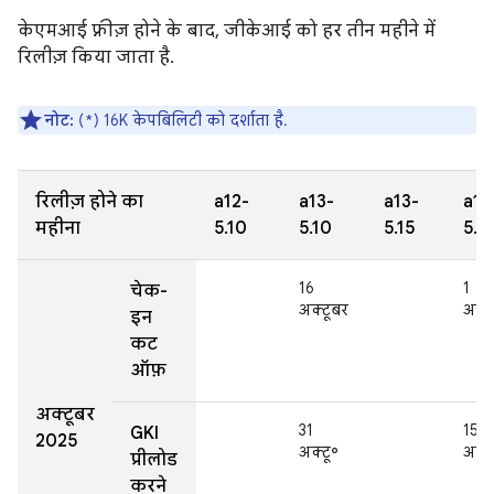
केएमआई फ़्रीज़ होने के बाद, जीकेआई को हर तीन महीने में
रिलीज़ किया जाता है.
नोट:
(*) 16K केपबिलिटी को दर्शाता है.
रिलीज़ होने का
a12-
a13-
a13-
a14
महीना
5.10
5.10
5.15
5.15
16
1
चेक-
अक्टूबर
अक्ट
इन
कट
ऑफ़
अक्टूबर
31
15
GKI
2025
अक्टू॰
अक्ट
प्रीलोड
करने