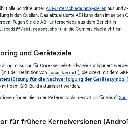
hrt alle Schritte unter
ABI-Unterschiede analysieren
aus und ak
lung in den Quellen. Das aktualisierte ABI kann dann im selben
den. Fügen Sie die ABI-Unterschiede aus dem Bericht in
i_stgdiff/abi.report.short
in die Commit-Nachricht ein.
oring und Geräteziele
hung muss nur für Core-Kernel-Build-Ziele konfiguriert werde
 (mit der Definition von
base_kernel
), die direkt mit dem GK
nterstützung für die Nachverfolgung der Gerätesymboll
e
mit dem GKI-Build aktualisiert werden.
tionen finden Sie in der Referenzdokumentation für Kleaf:
Supp
or für frühere Kernelversionen (Androi