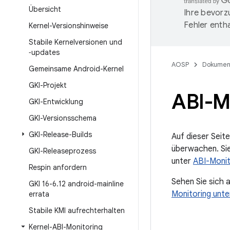
Übersicht
Ihre bevorz
Fehler entha
Kernel-Versionshinweise
Stabile Kernelversionen und
‑updates
AOSP
Dokumen
Gemeinsame Android-Kernel
GKI-Projekt
ABI-M
GKI-Entwicklung
GKI-Versionsschema
GKI-Release-Builds
Auf dieser Seite
überwachen. Sie 
GKI-Releaseprozess
unter
ABI-Monit
Respin anfordern
Sehen Sie sich 
GKI 16-6
.
12 android-mainline
Monitoring unte
errata
Stabile KMI aufrechterhalten
Kernel-ABI-Monitoring