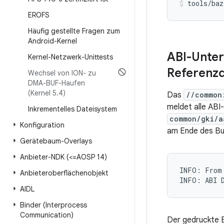
tools/baz
EROFS
Häufig gestellte Fragen zum
Android-Kernel
ABI-Unter
Kernel-Netzwerk-Unittests
Referenzd
Wechsel von ION- zu
DMA-BUF-Haufen
(Kernel 5
.
4)
Das
//common
meldet alle ABI
Inkrementelles Dateisystem
common/gki/a
Konfiguration
am Ende des Bui
Gerätebaum-Overlays
Anbieter-NDK (<=AOSP 14)
INFO: From 
Anbieteroberflächenobjekt
AIDL
Binder (Interprocess
Communication)
Der gedruckte 