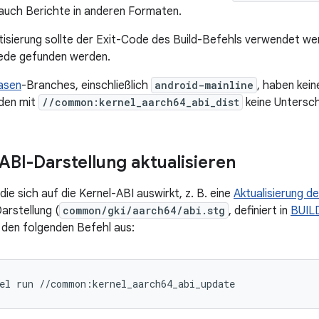
 auch Berichte in anderen Formaten.
isierung sollte der Exit-Code des Build-Befehls verwendet werde
ede gefunden werden.
asen
-Branches, einschließlich
android-mainline
, haben kei
rden mit
//common:kernel_aarch64_abi_dist
keine Untersch
ABI-Darstellung aktualisieren
ie sich auf die Kernel-ABI auswirkt, z. B. eine
Aktualisierung d
rstellung (
common/gki/aarch64/abi.stg
, definiert in
BUILD
 den folgenden Befehl aus:
el
run
//common:kernel_aarch64_abi_update