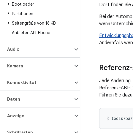
Bootloader
Dort finden Sie
Partitionen
Bei der Automat
Seitengröße von 16 KB
wenn Unterschi
Anbieter-API-Ebene
Entwicklungsph
Andernfalls we
Audio
Kamera
Referenz-
Jede Änderung, d
Konnektivität
Referenz-ABI-Da
Führen Sie dazu
Daten
Anzeige
tools/baz
Schriftarten