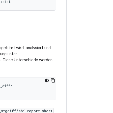
t/dist
sgeführt wird, analysiert und
lung unter
n. Diese Unterschiede werden
_diff:

_stgdiff/abi.report.short
.