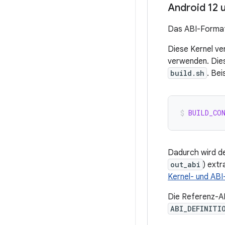
Android 12 
Das ABI-Format 
Diese Kernel v
verwenden. Dies
build.sh
. Bei
BUILD_CO
Dadurch wird de
out_abi
) extr
Kernel- und ABI
Die Referenz-AB
ABI_DEFINITI