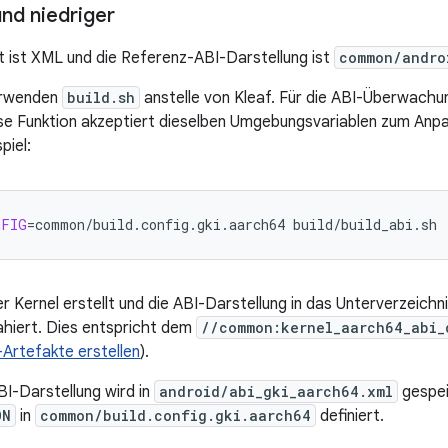
und niedriger
ist XML und die Referenz-ABI-Darstellung ist
common/andro
erwenden
build.sh
anstelle von Kleaf. Für die ABI-Überwachun
e Funktion akzeptiert dieselben Umgebungsvariablen zum Anpa
spiel:
NFIG
=
common/build.config.gki.aarch64
build/build_abi.sh
r Kernel erstellt und die ABI-Darstellung in das Unterverzeichn
ahiert. Dies entspricht dem
//common:kernel_aarch64_abi_
-Artefakte erstellen
).
I-Darstellung wird in
android/abi_gki_aarch64.xml
gespei
ON
in
common/build.config.gki.aarch64
definiert.