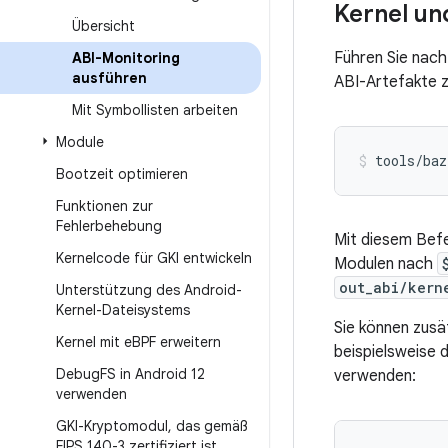
Kernel un
Übersicht
Führen Sie nac
ABI-Monitoring
ausführen
ABI-Artefakte z
Mit Symbollisten arbeiten
Module
tools/baz
Bootzeit optimieren
Funktionen zur
Fehlerbehebung
Mit diesem Befe
Kernelcode für GKI entwickeln
Modulen nach
out_abi/kern
Unterstützung des Android-
Kernel-Dateisystems
Sie können zusä
Kernel mit e
BPF erweitern
beispielsweise 
Debug
FS in Android 12
verwenden:
verwenden
GKI-Kryptomodul
,
das gemäß
FIPS 140-3 zertifiziert ist