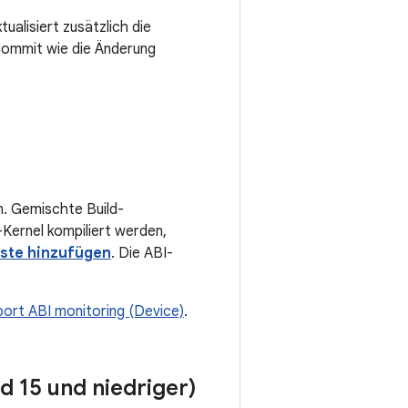
tualisiert zusätzlich die
 Commit wie die Änderung
n. Gemischte Build-
I-Kernel kompiliert werden,
iste hinzufügen
. Die ABI-
ort ABI monitoring (Device)
.
d 15 und niedriger)