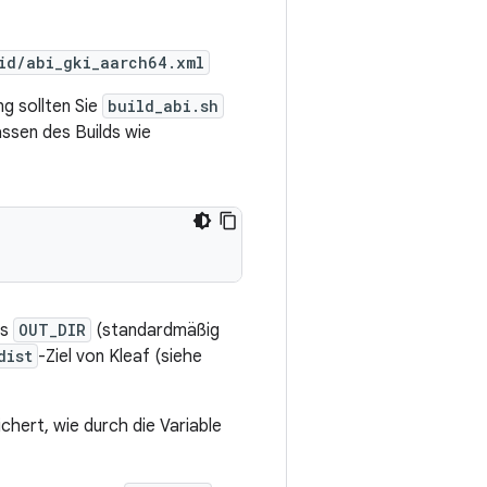
id/abi_gki_aarch64.xml
g sollten Sie
build_abi.sh
ssen des Builds wie
is
OUT_DIR
(standardmäßig
dist
-Ziel von Kleaf (siehe
chert, wie durch die Variable