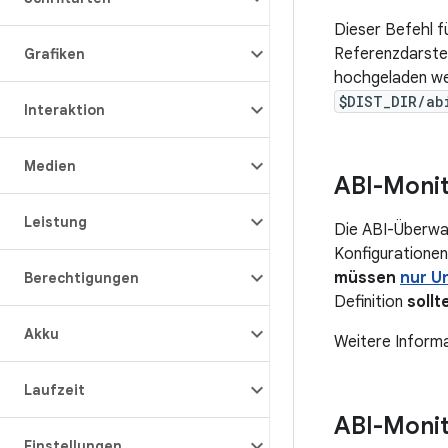
Dieser Befehl fü
Referenzdarstel
Grafiken
hochgeladen wer
$DIST_DIR/ab
Interaktion
Medien
ABI-Monit
Leistung
Die ABI-Überwac
Konfigurationen
müssen
nur U
Berechtigungen
Definition
sollt
Akku
Weitere Informa
Laufzeit
ABI-Monit
Einstellungen