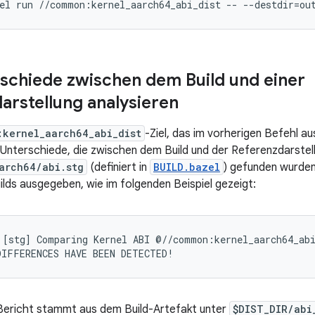
el
run
//common:kernel_aarch64_abi_dist
--
--destdir
=
ou
schiede zwischen dem Build und einer
arstellung analysieren
:kernel_aarch64_abi_dist
-Ziel, das im vorherigen Befehl au
-Unterschiede, die zwischen dem Build und der Referenzdarstel
arch64/abi.stg
(definiert in
BUILD.bazel
) gefunden wurde
lds ausgegeben, wie im folgenden Beispiel gezeigt:
[stg] Comparing Kernel ABI @//common:kernel_aarch64_abi
Bericht stammt aus dem Build-Artefakt unter
$DIST_DIR/abi