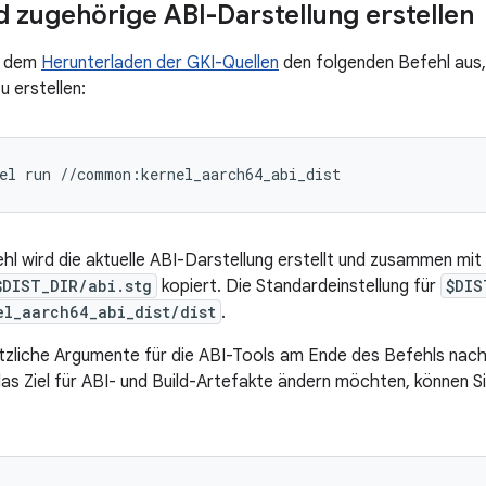
d zugehörige ABI-Darstellung erstellen
h dem
Herunterladen der GKI-Quellen
den folgenden Befehl aus,
u erstellen:
el
run
//common:kernel_aarch64_abi_dist
hl wird die aktuelle ABI-Darstellung erstellt und zusammen mit
$DIST_DIR/abi.stg
kopiert. Die Standardeinstellung für
$DIS
el_aarch64_abi_dist/dist
.
tzliche Argumente für die ABI-Tools am Ende des Befehls nac
das Ziel für ABI- und Build-Artefakte ändern möchten, können S