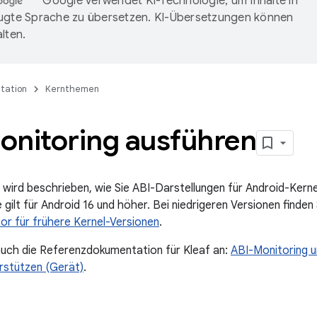
Google verwendet KI-Technologie, um Inhalte in
ugte Sprache zu übersetzen. KI-Übersetzungen können
lten.
tation
Kernthemen
onitoring ausführen
 wird beschrieben, wie Sie ABI-Darstellungen für Android-Kernel
gilt für Android 16 und höher. Bei niedrigeren Versionen finde
or für frühere Kernel-Versionen
.
auch die Referenzdokumentation für Kleaf an:
ABI-Monitoring u
rstützen (Gerät)
.