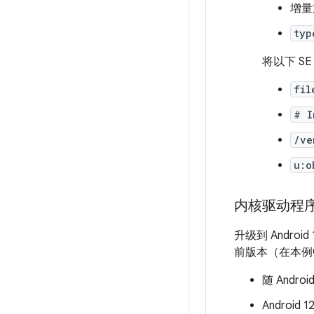
增量
typ
将以下 SE
fil
# I
/ve
u:o
内核驱动程
升级到 Andro
前版本（在本例
随 Andr
Androi