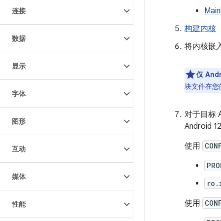
Mai
连接
构建内核
数据
将内核嵌
显示
仅 And
块文件在您
字体
对于目标 
图形
Androi
使用
CON
互动
PRO
媒体
ro.
使用
CON
性能