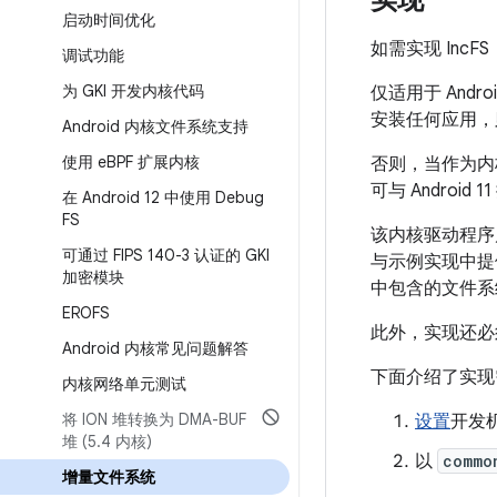
实现
启动时间优化
如需实现 IncFS
调试功能
为 GKI 开发内核代码
仅适用于 And
安装任何应用，
Android 内核文件系统支持
使用 e
BPF 扩展内核
否则，当作为内
可与 Androi
在 Android 12 中使用 Debug
FS
该内核驱动程序
可通过 FIPS 140-3 认证的 GKI
与示例实现中提供
加密模块
中包含的文件系
EROFS
此外，实现还必须
Android 内核常见问题解答
下面介绍了实现
内核网络单元测试
将 ION 堆转换为 DMA-BUF
设置
开发
堆 (5
.
4 内核)
以
commo
增量文件系统