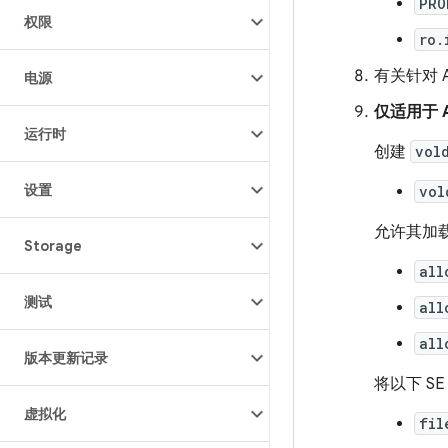
PRO
权限
ro.
有关针对 A
电源
仅适用于 An
运行时
创建
vol
设置
vol
允许其加
Storage
all
测试
all
all
版本更新记录
将以下 SE
虚拟化
fil