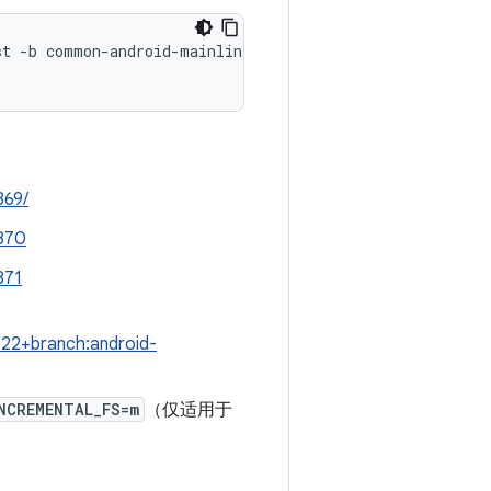
st -b common-android-mainline
869/
2870
871
22+branch:android-
NCREMENTAL_FS=m
（仅适用于