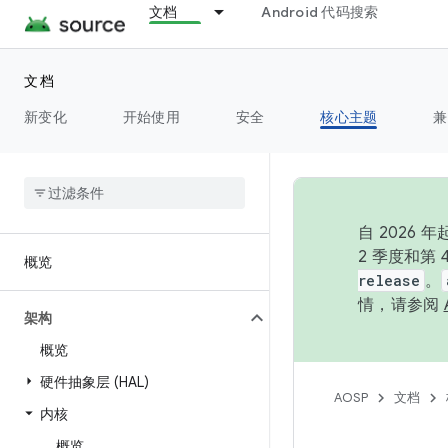
文档
Android 代码搜索
文档
新变化
开始使用
安全
核心主题
兼
自 202
2 季度和第
概览
release
。
情，请参阅
架构
概览
硬件抽象层 (HAL)
AOSP
文档
内核
概览