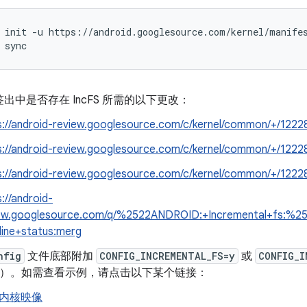
 init -u https://android.googlesource.com/kernel/manife
 sync
出中是否存在 IncFS 所需的以下更改：
s://android-review.googlesource.com/c/kernel/common/+/1222
s://android-review.googlesource.com/c/kernel/common/+/122
s://android-review.googlesource.com/c/kernel/common/+/1222
s://android-
ew.googlesource.com/q/%2522ANDROID:+Incremental+fs:%25
line+status:merg
nfig
文件底部附加
CONFIG_INCREMENTAL_FS=y
或
CONFIG_I
11）。
如需查看示例，请点击以下某个链接：
内核映像