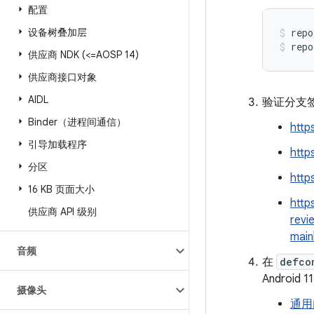
配置
设备树叠加层
repo
repo
供应商 NDK (<=AOSP 14)
供应商接口对象
AIDL
验证分支签
Binder（进程间通信）
http
引导加载程序
http
分区
http
16 KB 页面大小
http
供应商 API 级别
revi
main
音频
在
defco
Android 
摄像头
通用