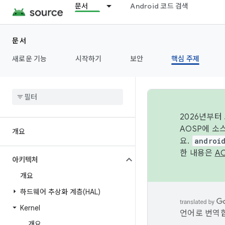
문서
Android 코드 검색
문서
새로운 기능
시작하기
보안
핵심 주제
2026년부터
AOSP에 소
개요
요.
androi
한 내용은
A
아키텍처
개요
하드웨어 추상화 계층(HAL)
Kernel
언어로 번역합
개요