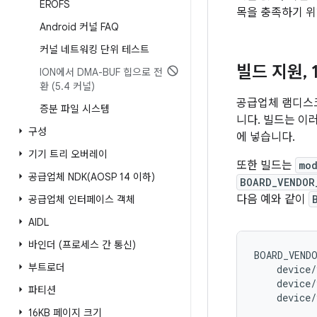
EROFS
목을 충족하기 위
Android 커널 FAQ
커널 네트워킹 단위 테스트
빌드 지원
,
1
ION에서 DMA-BUF 힙으로 전
환 (5
.
4 커널)
공급업체 램디스크
증분 파일 시스템
니다. 빌드는 이
구성
에 넣습니다.
기기 트리 오버레이
또한 빌드는
mod
공급업체
NDK(
AOSP 14 이하)
BOARD_VENDOR
다음 예와 같이
공급업체 인터페이스 객체
AIDL
바인더 (프로세스 간 통신)
BOARD_VEND
부트로더
device
/
device
/
파티션
device
/
16KB 페이지 크기