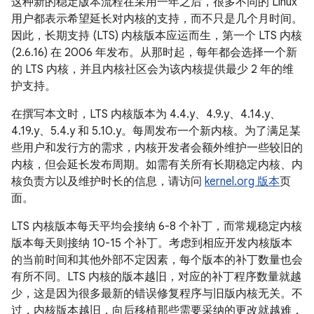
这种新的稳定版本流程在采用一年之后，很多不同的 Linux
用户都表示希望延长对内核的支持，而不只是几个月时间。
因此，长期支持 (LTS) 内核版本应运而生，第一个 LTS 内核
(2.6.16) 在 2006 年发布。从那时起，每年都会选择一个新
的 LTS 内核，并且内核社区会为该内核提供最少 2 年的维
护支持。
在撰写本文时，LTS 内核版本为 4.4.y、4.9.y、4.14.y、
4.19.y、5.4.y 和 5.10.y。每周发布一个新内核。为了满足某
些用户和发行方的需求，内核开发者会额外维护一些较旧的
内核，但会延长发布周期。如需有关所有长期稳定内核、内
核负责方以及维护时长的信息，请访问
kernel.org 版本
页
面。
LTS 内核版本每天平均会接纳 6-8 个补丁，而常规稳定内核
版本每天则接纳 10-15 个补丁。考虑到相应开发内核版本
的当前时间和其他外部不定因素，每个版本的补丁数量也会
有所不同。LTS 内核的版本越旧，对应的补丁程序数量就越
少，这是因为很多最新的错误修复程序与旧版内核无关。不
过，内核版本越旧，向后移植那些需要采纳的更改就越难，