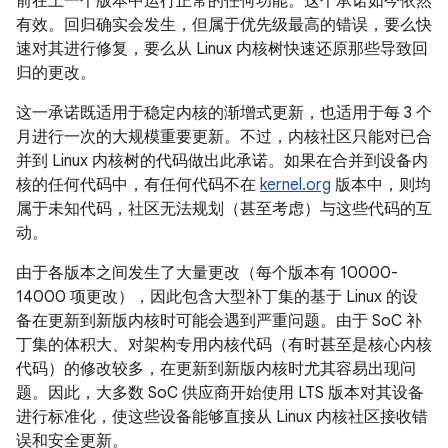
前在上一个版本中运行正常的任何功能。这个承诺如今依然
有效。回归确实会发生，但属于优先级最高的错误，要么快
速对其进行修复，要么从 Linux 内核树快速还原那些导致回
归的更改。
这一承诺既适用于稳定内核的渐增式更新，也适用于每 3 个
月进行一次的大规模重要更新。不过，内核社区只能对已合
并到 Linux 内核树的代码做出此承诺。如果在合并到设备内
核的任何代码中，有任何代码不在
kernel.org
版本中，则均
属于未知代码，社区无法规划（甚至考虑）与这些代码的互
动。
由于各版本之间发生了大量更改（每个版本有 10000-
14000 项更改），因此包含大型补丁集的基于 Linux 的设
备在更新到新版内核时可能会遇到严重问题。由于 SoC 补
丁集的体积大、对架构专用内核代码（有时甚至是核心内核
代码）的修改较多，在更新到新版内核时尤其容易出现问
题。因此，大多数 SoC 供应商开始使用 LTS 版本对其设备
进行标准化，使这些设备能够直接从 Linux 内核社区接收错
误和安全更新。