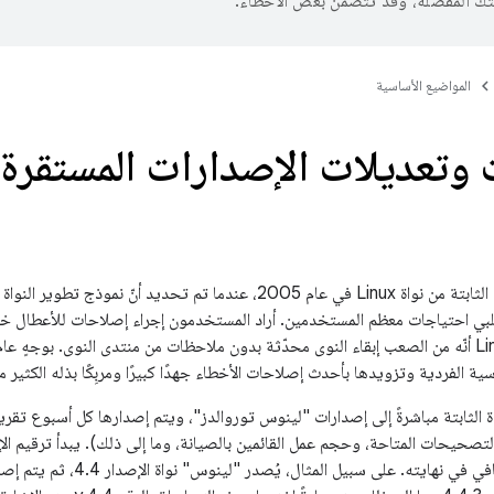
تك المفضّلة، وقد تتضمّن بعض الأخطاء.
المواضيع الأساسية
وتعديلات الإصدارات المستقرة م
بدأ نموذج الإصدارات الثابتة من نواة Linux في عام 2005، عندما تم تحدي
يلبي احتياجات معظم المستخدمين. أراد المستخدمون إجراء إصلاحات للأعطال خلا
وتبيّن لتوزيعات Linux أنّه من الصعب إبقاء النوى محدّثة بدون ملاحظات من منتدى النوى. ب
ية الفردية وتزويدها بأحدث إصلاحات الأخطاء جهدًا كبيرًا ومربِكًا بذله الكثير من
 الثابتة مباشرةً إلى إصدارات "لينوس توروالدز"، ويتم إصدارها كل أسبوع تقريبً
ويتمّ إضافة رقم إضافي في نهايته.