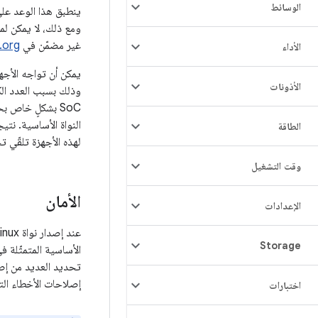
الوسائط
ينطبق هذا الوعد على 
غير مضمّن في
.org
الأداء
الأذونات
SoC بشكلٍ خاص 
الطاقة
لهذه الأجهزة تلقّي تحد
وقت التشغيل
الأمان
الإعدادات
عند إصدار نواة Linux، لا يعلن منتدى نواة Linux أبدًا عن تغييرات معيّنة على أنّها
Storage
الأساسية المتمثّلة 
إصلاحات الأخطاء الت
اختبارات