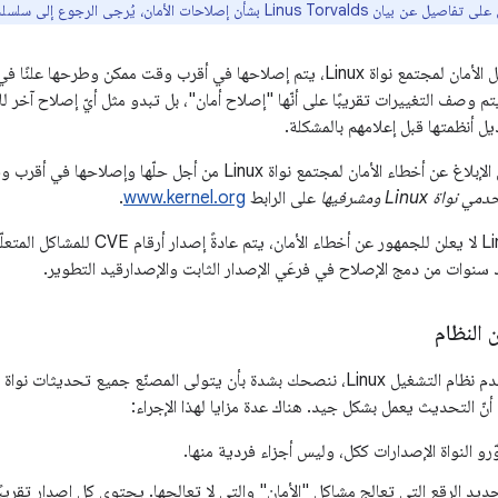
Linus To بشأن إصلاحات الأمان، يُرجى الرجوع إلى سلسلت الرسائل الإلكترونية ذات الصلة
عند الإبلاغ عن مشاكل الأمان لمجتمع نواة Linux، يتم إصلاحها في أقرب وقت مم
تم وصف التغييرات تقريبًا على أنّها "إصلاح أمان"، بل تبدو مثل أيّ إصلاح آخر ل
يل أنظمتها قبل إعلامهم بالمشكلة.
للتعرّف على تفاصيل الإبلاغ عن أخطاء الأمان لمجتمع نواة Linux م
ة Linux ومشرفيها
على الرابط
www.kernel.org
.
سنوات من دمج الإصلاح في فرعَي الإصدار الثابت والإصدارقيد التطوير.
 النظام
م أنّ التحديث يعمل بشكل جيد. هناك عدة مزايا لهذا الإجراء:
رو النواة الإصدارات ككل، وليس أجزاء فردية منها.