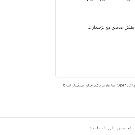
ريها فقط إلى إنشاء شجرة ملف kernel يتعذّر دمجها بشكل صحيح مع الإصدارات
. إنّ Java وOpenJDK هما علامتان تجاريتان مسجَّلتان لشركة
الحصول على المساعدة