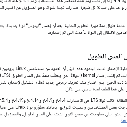
برقم 4.4.1 و4.4.2 و4.4.3 وما إل
 مطوّر واحد على صيانة كل شجرة إصدارات ثابتة للنواة، وهو المسؤول عن اختيار الت
 الثابتة طوال مدة دورة التطوير الحالية. بعد أن يُصدر "لينوس" نواة جديدة، يتم
مين الانتقال إلى النواة الأحدث التي تم إصدارها.
ى المدى الطويل
بعد مرور عام على عملية الإص
م 2006. ومنذ ذلك الحين، يتم اختيار ملف تعريف برمجي جديد لنظام التشغيل لإصداره 
على هذا الملف لمدة عامين على الأقل.
أسبوعيًا. بسبب احتياجات بع
كن العثور على معلومات عن جميع النوى الثابتة على المدى الطويل، والمسؤول ع
.
ker