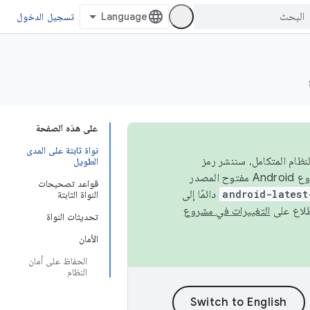
تسجيل الدخول
على هذه الصفحة
نواة ثابتة على المدى
 في النظام المتكامل، سننشر رمز
الطويل
المصدر في مشروع Android مفتوح المصدر (AOSP) في الربعَين الثاني والرابع. لبناء مشروع Android مفتوح المصدر
قواعد تصحيحات
android-latest
دائمًا إلى
النواة الثابتة
التغييرات في مشروع
تحديثات النواة
الأمان
الحفاظ على أمان
النظام