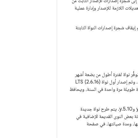
ى ذلك. يتم عادةً اختصار هذه التسلسلة بالرقم 4.4.y عند الإشارة إلى شجرة إصدارات الإصدار الثابت من
عديلات اللازمة للإصدار وإدارة عملية
 إيقاف شجرة إصدارات النواة الثابتة
دار الثابت الجديد هذه، تبيّن أنّ العديد من مستخدمي Linux يريدون توفُّر نواة لفترة أطول من بضعة أشهر
فقط. وفي ردّ على ذلك، تم إنشاء إصدار kernel (النواة) الذي يتطلّب دعمًا على المدى الطويل (LTS)، وتم إصدار أول نواة LTS (2.6.16)
لفترة طويلة مرة واحدة في السنة، ويحافظ
في وقت كتابة هذه المقالة، كانت نواة LTS هي الإصدارات 4.4.y و4.9.y و4.14.y و4.19.y و5.4.y و5.10.y. يتم طرح نواة جديدة
ض المستخدمين وعمليات التوزيع، يحافظ مطوّرو نواة Linux على صيانة بعض النوى القديمة الإضافية في
نها، ومدة صيانتها، في صفحة