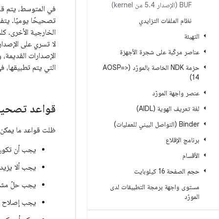
BUF (الإصدار 5
4 من kernel)
.
تصحيحًا يوميًا. يتف
نظام الملفات التزايدي
التهيئة
لا تسري على الإصدار
عناصر مركّبة على شجرة الأجهزة
الإصدارات القديمة، و
التي يتم تطبيقها، فإنّ الجهد المبذول في ا
حزمة NDK الخاصة بالمورّد (<=AOSP
14)
عنصر واجهة المورّد
قواعد تصحيحا
لغة تعريف الهوية (AIDL)
‫Binder (التواصل البيني للعمليات)
ظلت قواعد ما يمكن إضافته إلى إصدار ثابت م
برنامج الإقلاع
يجب أن تكون
الأقسام
يجب ألا يزيد عدد
حجم الصفحة 16 كيلوبايت
يجب حلّ مشك
مستوى واجهة برمجة التطبيقات لدى
المورّد
يجب إصلاح مش