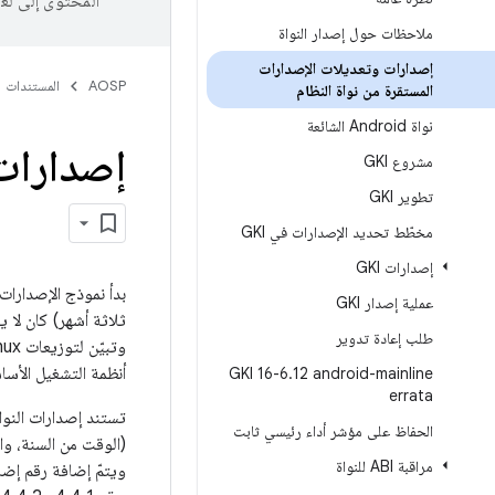
المحتوى إلى لغ
ملاحظات حول إصدار النواة
إصدارات وتعديلات الإصدارات
AOSP
المستندات
المستقرة من نواة النظام
نواة Android الشائعة
إصدارات 
مشروع GKI
تطوير GKI
مخطّط تحديد الإصدارات في GKI
إصدارات GKI
عملية إصدار GKI
ثلاثة أشهر) كان لا 
طلب إعادة تدوير
أنظمة التشغيل الأساس
GKI 16-6
.
12 android-mainline
errata
تستند إصدارات النواة
الحفاظ على مؤشر أداء رئيسي ثابت
مراقبة ABI للنواة