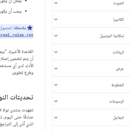
يمكن أن يكون
الصوت
يجب أن يكون قد ت
الكاميرا
ملاحظة:
للحصول على ق
ernel_rules.rst
إمكانية التوصيل
البيانات
الأداء لدى أي مستخ
عرض
وفرع تطوير.
الخطوط
تحديثات النو
الرسومات
صادقًا حتى اليوم. ت
التفاعل
الذي أدّى إلى التراجع من