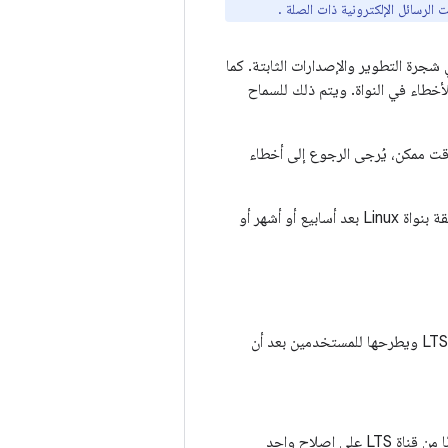
.
كن وطرحها علنًا في شجرة التطوير والإصدارات الثابتة. كما
لأخطاء في النواة. ويتم ذلك للسماح
ن أجل حلّها وإصلاحها في أقرب وقت ممكن، يُرجى الرجوع إلى أخطاء
بما أنّ فريق نواة Linux لا يعلن للجمهور عن أخطاء الأمان، يتم عادةً إصدار أرقام CVE للمشاكل المتعلّقة بنواة Linux بعد أسابيع أو أشهر أو
عند نشر جهاز يستخدم نظام التشغيل Linux، ننصحك بشدة بأن يتولى المصنّع جميع تحديثات نواة LTS ويطرحها للمستخدمين بعد أن
من الصعب تحديد الرقع التي تعالج مشاكل "الأمان" والتي لا تعالجها. يحتوي كل إصدار تقريبًا من قناة LTS على إصلاح واحد