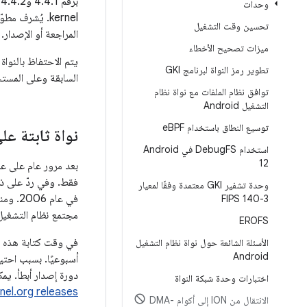
وحدات
kernel. يُشرف
تحسين وقت التشغيل
المراجعة أو الإصدار.
ميزات تصحيح الأخطاء
يتم الاحتفاظ بالنواة
تطوير رمز النواة لبرنامج GKI
السابقة وعلى المستخد
توافق نظام الملفات مع نواة نظام
التشغيل Android
توسيع النطاق باستخدام e
BPF
نواة ثابتة عل
استخدام Debug
FS في Android
12
وحدة تشفير GKI معتمدة وفقًا لمعيار
في عا
FIPS 140-3
مجتمع نظام التشغيل 
EROFS
الأسئلة الشائعة حول نواة نظام التشغيل
Android
دورة إصدار أبطأ. يم
اختبارات وحدة شبكة النواة
nel.org releases
الانتقال من ION إلى أكوام DMA-