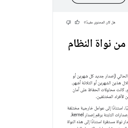
هل كان المحتوى مفيدًا؟
ن نواة النظام
د أنّ نموذج تطوير النواة الحالي (إصدار جديد كل شهرين أو
ل هذين الشهرين أو الثلاثة أشهر،
وجهٍ عام، كانت محاولات الحفاظ على أمان
 الأفراد المختلفين.
ا، استنادًا إلى عوامل خارجية مختلفة
(الوقت من السنة، والتصحيحات المتاحة، وحجم عمل القائمين بالصيانة، وما إلى ذلك). يبدأ ترقيم الإصدارات الثابتة برقم إصدار kernel،
 على سبيل المثال، يُصدر "لينوس" نواة الإصدار 4.4، ثم يتم إصدار نواة مستقرة استنادًا إلى هذه النواة