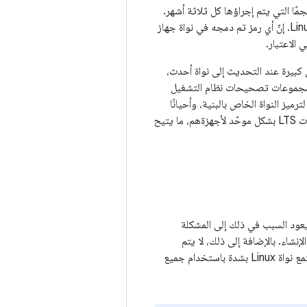
مًا التي يتم إجراؤها كل ثلاثة أشهر.
ومع ذلك، لا يمكن لمجتمع النواة تقديم هذا الوعد إلا للرمز الذي تم دمجه في ملف شجيرة Linux kernel. إنّ أي رمز تم دمجه في نواة جهاز
الاعتبار.
لإصلاحات مشاكل كبيرة عند التحديث إلى نواة أحدث،
لى 14 ألف تغيير لكل إصدار). تشتهر مجموعات تصحيحات نظام التشغيل
يز النواة الخاص بالبنية، وأحيانًا
النواة الأساسية. نتيجةً لذلك، بدأ معظم مورّدي شرائح المعالجة المركزية (SoC) في استخدام إصدارات LTS بشكل موحّد لأجهزةهم، ما يتيح
يعود السبب في ذلك إلى المشكلة
شاء. بالإضافة إلى ذلك، لا يتم
تحديد العديد من إصلاحات الأخطاء على أنّها مرتبطة بالأمان إلا بعد مرور وقت طويل، لذا ينصح مجتمع نواة Linux بشدة باستخدام جميع