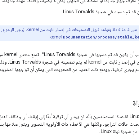
 معرّف جهاز جديدًا أو مشكلة في الجهاز، ولكن لا يضيف وظائف مهمة جديدة.
م دمجه في شجرة Linus Torvalds.
ائمة كاملة بقواعد قبول التصحيحات في إصدار ثابت من kernel، يُرجى الرجوع إلى ملف
kernel.
Documentation/process/stable_k
القاعدة 
أن يتم تضمين إص
دم يجري ترقية. ويمنع ذلك العديد من الصعوبات التي يمكن أن تواجهها المشرو
اة
تعهدت منتدى نواة Linux لقاعدة المستخدمين بأنّه لن يؤدي أي ترقية أبدًا إلى إيقاف أي وظ
حدث حالات التراجع، ولكنّها هي الأخطاء ذات الأولوية القصوى ويتم إصلاحها بسر
 شجرة نواة Linux.