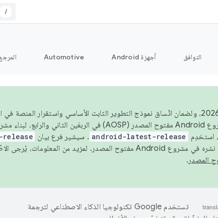
/
التوافق
أجهزة Android
Automotive
المرجع
اعتبارًا من عام 2026، ولضمان اتّساق نموذج التطوير الثابت الأساسي واستقرار المنصة
 استخدِم
android-latest-release
. سيشير فرع بيان
-release
ح المصدر. لمزيد من المعلومات، يُرجى الاطّلاع على
.
تستخدم Google تكنولوجيا الذكاء الاصطناعي لترجمة