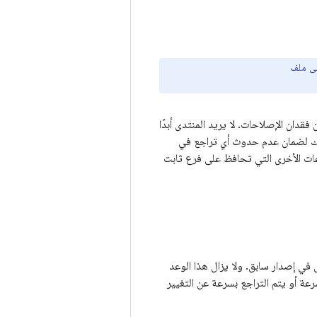
الأخيرة، "يجب أن يكون قد تم دمجها في شجرة Linus Torvalds"، تمنع منتدى kernel من فقدان الإصلاحات. لا يريد المنتدى أبدًا
لاح في إصدار ثابت من kernel لم يتم تضمينه في شجرة Linus Torvalds، وذلك لضمان عدم حدوث أي تراجع في
عات الأخرى التي تحافظ على فرع ثابت
ائف تعمل في إصدار سابق. ولا يزال هذا الوعد
عة أو يتم التراجع بسرعة عن التغيير