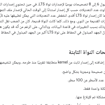
اوت عدد التعديلات حسب كل إصدار استنادًا إلى الوقت الحالي لإصدار ملف التمهي
الخارجية الأخرى. كلما كان إصدار نواة LTS أقدم، انخفض عدد التعديلات التي يمكن 
ات القديمة من النوى. ومع ذلك، كلما كانت النواة قديمة، كان من الصعب نقل الت
ذلك بسبب التغييرات في قاعدة البيانات. وبالتالي، على الرغم من أنّه قد يكون 
لحفاظ على نواة LTS أكبر من الجهد المبذول في الحفاظ على النواة الثابتة العادية.
ت النواة الثابتة
ن kernel متطابقة تقريبًا منذ طرحه، ويمكن تلخيصها أدناه:
 صحيحة ومجربة بشكل واضح.
 الأسطر عن 100 سطر.
لة واحدة فقط.
كلة تم الإبلاغ عنها.