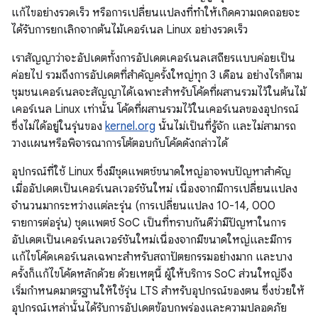
แก้ไขอย่างรวดเร็ว หรือการเปลี่ยนแปลงที่ทําให้เกิดความถดถอยจะ
ได้รับการยกเลิกจากต้นไม้เคอร์เนล Linux อย่างรวดเร็ว
เราสัญญาว่าจะอัปเดตทั้งการอัปเดตเคอร์เนลเสถียรแบบค่อยเป็น
ค่อยไป รวมถึงการอัปเดตที่สำคัญครั้งใหญ่ทุก 3 เดือน อย่างไรก็ตาม
ชุมชนเคอร์เนลจะสัญญาได้เฉพาะสำหรับโค้ดที่ผสานรวมไว้ในต้นไม้
เคอร์เนล Linux เท่านั้น โค้ดที่ผสานรวมไว้ในเคอร์เนลของอุปกรณ์
ซึ่งไม่ได้อยู่ในรุ่นของ
kernel.org
นั้นไม่เป็นที่รู้จัก และไม่สามารถ
วางแผนหรือพิจารณาการโต้ตอบกับโค้ดดังกล่าวได้
อุปกรณ์ที่ใช้ Linux ซึ่งมีชุดแพตช์ขนาดใหญ่อาจพบปัญหาสำคัญ
เมื่ออัปเดตเป็นเคอร์เนลเวอร์ชันใหม่ เนื่องจากมีการเปลี่ยนแปลง
จำนวนมากระหว่างแต่ละรุ่น (การเปลี่ยนแปลง 10-14, 000
รายการต่อรุ่น) ชุดแพตช์ SoC เป็นที่ทราบกันดีว่ามีปัญหาในการ
อัปเดตเป็นเคอร์เนลเวอร์ชันใหม่เนื่องจากมีขนาดใหญ่และมีการ
แก้ไขโค้ดเคอร์เนลเฉพาะสำหรับสถาปัตยกรรมอย่างมาก และบาง
ครั้งก็แก้ไขโค้ดหลักด้วย ด้วยเหตุนี้ ผู้ให้บริการ SoC ส่วนใหญ่จึง
เริ่มกำหนดมาตรฐานให้ใช้รุ่น LTS สำหรับอุปกรณ์ของตน ซึ่งช่วยให้
อุปกรณ์เหล่านั้นได้รับการอัปเดตข้อบกพร่องและความปลอดภัย