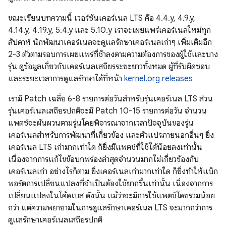
ขณะเขียนบทความนี้ เวอร์ชันเคอร์เนล LTS คือ 4.4.y, 4.9.y,
4.14.y, 4.19.y, 5.4.y และ 5.10.y เราจะเผยแพร่เคอร์เนลใหม่ทุก
สัปดาห์ นักพัฒนาเคอร์เนลจะดูแลรักษาเคอร์เนลเก่าๆ เพิ่มเติมอีก
2-3 ตัวตามรอบการเผยแพร่ที่ช้าลงตามความต้องการของผู้ใช้และบาง
รุ่น ดูข้อมูลเกี่ยวกับเคอร์เนลเสถียรระยะยาวทั้งหมด ผู้ที่รับผิดชอบ
และระยะเวลาการดูแลรักษาได้ที่หน้า
kernel.org releases
เรามี Patch เฉลี่ย 6-8 รายการต่อวันสำหรับรุ่นเคอร์เนล LTS ส่วน
รุ่นเคอร์เนลเสถียรปกติจะมี Patch 10-15 รายการต่อวัน จำนวน
แพตช์จะผันผวนตามรุ่นโดยพิจารณาจากเวลาปัจจุบันของรุ่น
เคอร์เนลสำหรับการพัฒนาที่เกี่ยวข้อง และตัวแปรภายนอกอื่นๆ ยิ่ง
เคอร์เนล LTS เก่ามากเท่าใด ก็ยิ่งมีแพตช์ที่ใช้ได้น้อยลงเท่านั้น
เนื่องจากการแก้ไขข้อบกพร่องล่าสุดจำนวนมากไม่เกี่ยวข้องกับ
เคอร์เนลเก่า อย่างไรก็ตาม ยิ่งเคอร์เนลเก่ามากเท่าใด ก็ยิ่งทำให้แบ็ก
พอร์ตการเปลี่ยนแปลงที่จำเป็นต้องใช้ยากขึ้นเท่านั้น เนื่องจากการ
เปลี่ยนแปลงในโค้ดเบส ดังนั้น แม้ว่าจะมีการใช้แพตช์โดยรวมน้อย
กว่า แต่ความพยายามในการดูแลรักษาเคอร์เนล LTS จะมากกว่าการ
ดูแลรักษาเคอร์เนลเสถียรปกติ