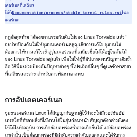
เคอร์เนลที่เสถียร
ได้ที่
ไฟล์
Documentation/process/stable_kernel_rules.rst
เคอร์เนล
กฎข้อสุดท้าย "ต้องผสานรวมกับต้นไม้ของ Linus Torvalds แล้ว"
จะช่วยป้องกันไม่ให้ชุมชนเคอร์เนลสูญเสียการแก้ไข ชุมชนไม่
ต้องการให้การแก้ไขเข้าสู่รุ่นเคอร์เนลที่เสถียรซึ่งไม่ได้อยู่ในต้นไม้
ของ Linus Torvalds อยู่แล้ว เพื่อไม่ให้ผู้ที่อัปเกรดพบปัญหาเดิมซ้ำ
อีก วิธีนี้จะช่วยป้องกันปัญหาต่างๆ ที่โปรเจ็กต์อื่นๆ ที่ดูแลรักษาสาขา
ที่เสถียรและสาขาสำหรับการพัฒนาอาจพบ
การอัปเดตเคอร์เนล
ชุมชนเคอร์เนล Linux ได้สัญญากับฐานผู้ใช้ว่าจะไม่มีเวอร์ชันอัป
เกรดใดที่ทำลายสิ่งที่ใช้งานได้ในรุ่นก่อนหน้า สัญญาดังกล่าวยังคง
ใช้ได้ในปัจจุบัน การเกิดข้อบกพร่องซ้ำอาจเกิดขึ้นได้ แต่ข้อบกพร่อง
เหล่านั้นเป็นข้อบกพร่องที่มีลำดับความสำคัญสูงสุดและได้รับการ